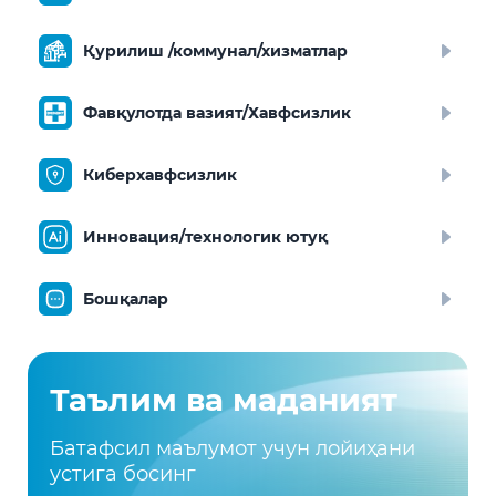
Қурилиш /коммунал/хизматлар
Фавқулотда вазият/Хавфсизлик
Киберхавфсизлик
Инновация/технологик ютуқ
Бошқалар
Таълим ва маданият
Батафсил маълумот учун лойиҳани
устига босинг