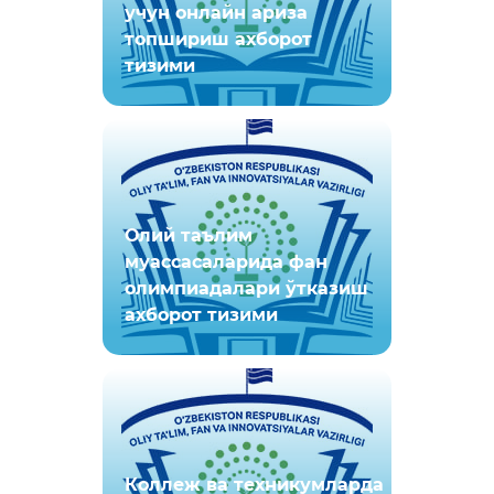
учун онлайн ариза
топшириш ахборот
тизими
Олий таълим
муассасаларида фан
олимпиадалари ўтказиш
ахборот тизими
Коллеж ва техникумларда