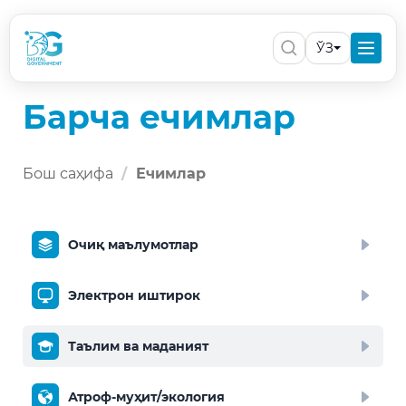
ЎЗ
Барча ечимлар
Бош саҳифа
Ечимлар
Очиқ маълумотлар
Электрон иштирок
Таълим ва маданият
Атроф-муҳит/экология