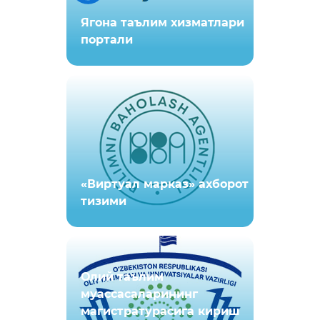
Ягона таълим хизматлари
портали
«Виртуал марказ» ахборот
тизими
Олий таълим
муассасаларининг
магистратурасига кириш