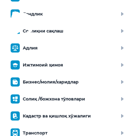
Бандлик
Соғлиқни сақлаш
Адлия
Ижтимоий ҳимоя
Бизнес/молия/харидлар
Солиқ /божхона тўловлари
Кадастр ва қишлоқ хўжалиги
Транспорт