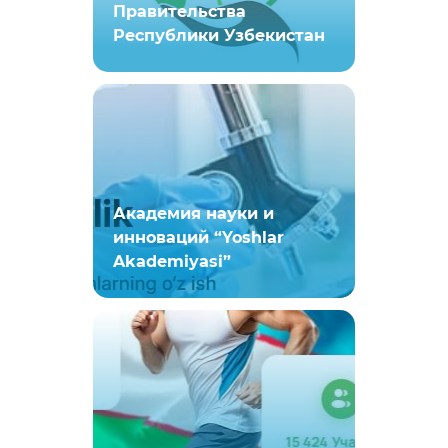
Правительства
Республики Узбекистан
Академия науки и
инноваций “Yoshlar
Akademiyasi”