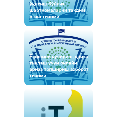
ўқитиш бўйича
шартномаларни тақдим
этиш тизими
Ўқишини кўчириш, қайта
тиклаш учун онлайн
ариза топшириш ахборот
тизими