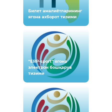
Билет амалиётларининг
ягона ахборот тизими
“ERP-sport” ягона
электрон бошқарув
тизими