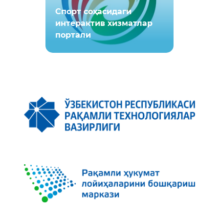
Спорт соҳасидаги
интерактив хизматлар
портали