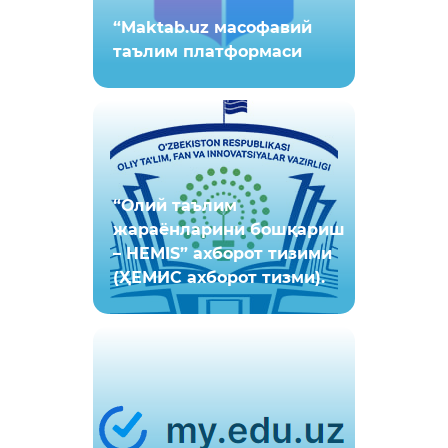
“Maktab.uz масофавий
таълим платформаси
“Олий таълим
жараёнларини бошқариш
– HEMIS” ахборот тизими
(ҲЕМИС ахборот тизми).