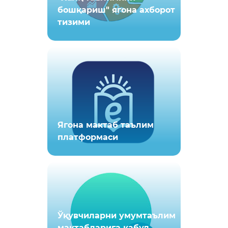
бошқариш" ягона ахборот
тизими
Ягона мактаб таълим
платформаси
Ўқувчиларни умумтаълим
мактабларига қабул