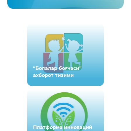
“Болалар боғчаси”
ахборот тизими
Платформа инноваций