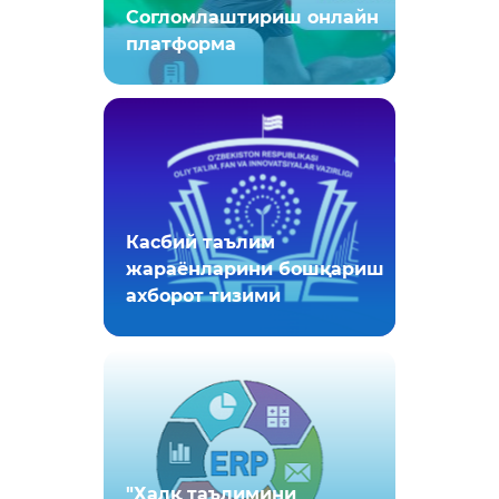
Согломлаштириш онлайн
платформа
Касбий таълим
жараёнларини бошқариш
ахборот тизими
"Халқ таълимини