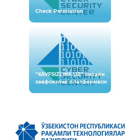
Check Permission
“XAVFSIZLINK.UZ” онлайн
хавфсизлик платформаси