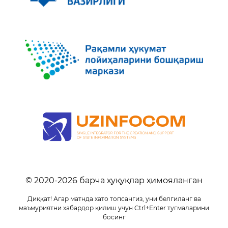
© 2020-
2026
барча ҳуқуқлар ҳимояланган
Диққат! Агар матнда хато топсангиз, уни белгиланг ва
маъмуриятни хабардор қилиш учун Ctrl+Enter тугмаларини
босинг