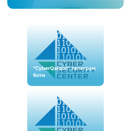
“CyberQalqon” телеграм
боти