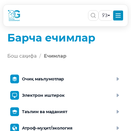
ЎЗ
Барча ечимлар
Бош саҳифа
Ечимлар
Очиқ маълумотлар
Электрон иштирок
Таълим ва маданият
Атроф-муҳит/экология