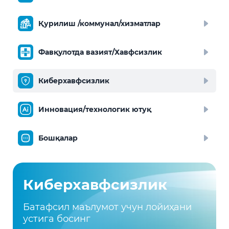
Қурилиш /коммунал/хизматлар
Фавқулотда вазият/Хавфсизлик
Киберхавфсизлик
Инновация/технологик ютуқ
Бошқалар
Киберхавфсизлик
Батафсил маълумот учун лойиҳани
устига босинг