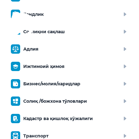
Бандлик
Соғлиқни сақлаш
Адлия
Ижтимоий ҳимоя
Бизнес/молия/харидлар
Солиқ /божхона тўловлари
Кадастр ва қишлоқ хўжалиги
Транспорт