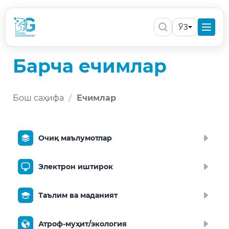
ЎЗ
Барча ечимлар
Бош саҳифа
Ечимлар
Очиқ маълумотлар
Электрон иштирок
Таълим ва маданият
Атроф-муҳит/экология