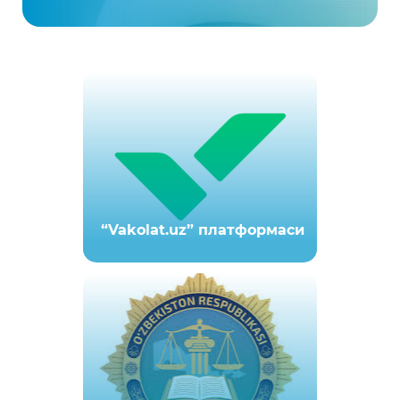
“Vakolat.uz” платформаси