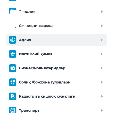
Бандлик
Соғлиқни сақлаш
Адлия
Ижтимоий ҳимоя
Бизнес/молия/харидлар
Солиқ /божхона тўловлари
Кадастр ва қишлоқ хўжалиги
Транспорт