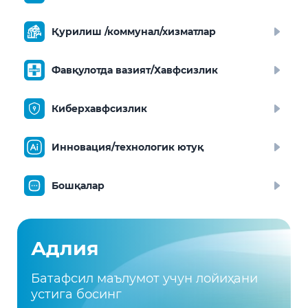
Қурилиш /коммунал/хизматлар
Фавқулотда вазият/Хавфсизлик
Киберхавфсизлик
Инновация/технологик ютуқ
Бошқалар
Адлия
Батафсил маълумот учун лойиҳани
устига босинг