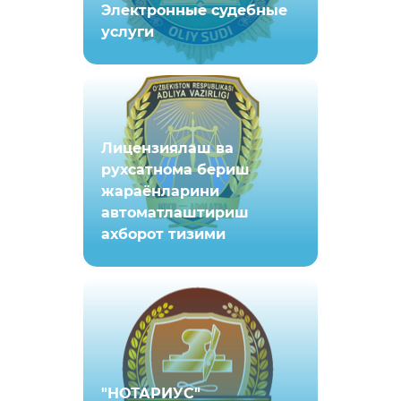
Электронные судебные
услуги
Лицензиялаш ва
рухсатнома бериш
жараёнларини
автоматлаштириш
ахборот тизими
"НОТАРИУС"