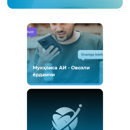
Мукҳлиса АИ - Овозли
ёрдамчи