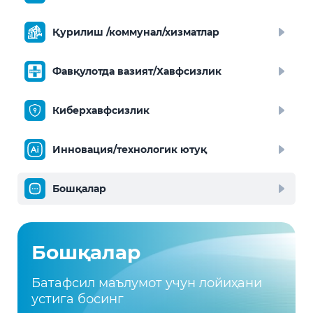
Қурилиш /коммунал/хизматлар
Фавқулотда вазият/Хавфсизлик
Киберхавфсизлик
Инновация/технологик ютуқ
Бошқалар
Бошқалар
Батафсил маълумот учун лойиҳани
устига босинг