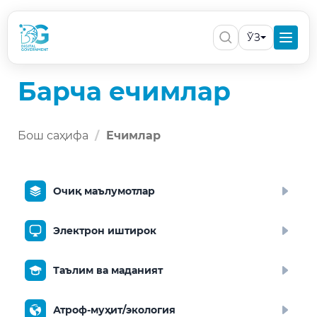
ЎЗ
Барча ечимлар
Бош саҳифа
Ечимлар
Очиқ маълумотлар
Электрон иштирок
Таълим ва маданият
Атроф-муҳит/экология