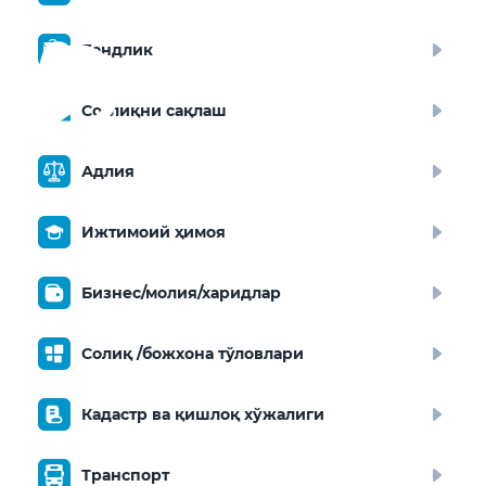
Бандлик
Соғлиқни сақлаш
Адлия
Ижтимоий ҳимоя
Бизнес/молия/харидлар
Солиқ /божхона тўловлари
Кадастр ва қишлоқ хўжалиги
Транспорт