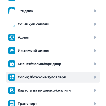
Бандлик
Соғлиқни сақлаш
Адлия
Ижтимоий ҳимоя
Бизнес/молия/харидлар
Солиқ /божхона тўловлари
Кадастр ва қишлоқ хўжалиги
Транспорт