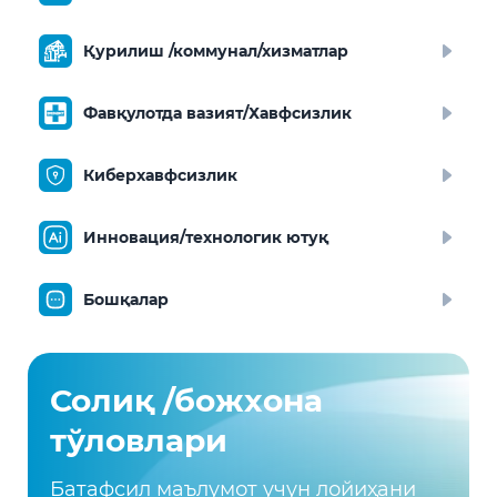
Қурилиш /коммунал/хизматлар
Фавқулотда вазият/Хавфсизлик
Киберхавфсизлик
Инновация/технологик ютуқ
Бошқалар
Солиқ /божхона
тўловлари
Батафсил маълумот учун лойиҳани