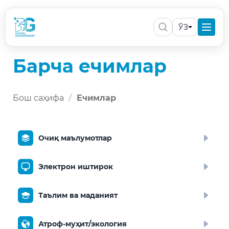
ЎЗ
Барча ечимлар
Бош саҳифа
Ечимлар
Очиқ маълумотлар
Электрон иштирок
Таълим ва маданият
Атроф-муҳит/экология