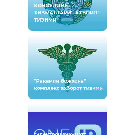
КОНСУЛЛИК
ХИЗМАТЛАРИ” АХБОРОТ
ТИЗИМИ
"Рақамли божхона"
комплекс ахборот тизими
"Электрон ҳукумат"