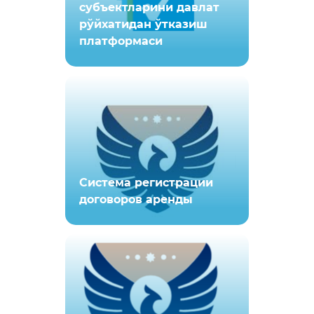
субъектларини давлат
рўйхатидан ўтказиш
платформаси
Система регистрации
договоров аренды