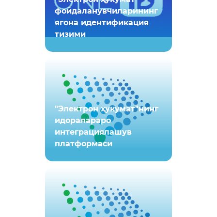
фойдаланувчиларининг
ягона идентификация
тизими
"Электрон ҳукумат"нинг
идоралараро
интеграциялашув
платформаси