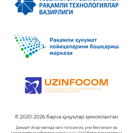
© 2020-
2026
барча ҳуқуқлар ҳимояланган
Диққат! Агар матнда хато топсангиз, уни белгиланг ва
маъмуриятни хабардор қилиш учун Ctrl+Enter тугмаларини