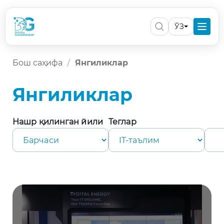
ЎЗ
Бош саҳифа
Янгиликлар
Янгиликлар
Нашр қилинган йили
Теглар