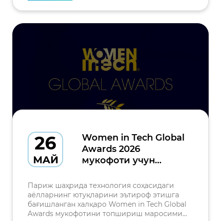
26
Women in Tech Global
Awards 2026
МАЙ
мукофоти учун
аризалар қабули
бошланди
Париж шаҳрида технология соҳасидаги
аёлларнинг ютуқларини эътироф этишга
бағишланган халқаро Women in Tech Global
Awards мукофотини топшириш маросими