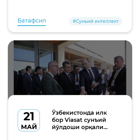
бўлиб ўтади. Тадбир технология ва
инновациялар ривожига ҳисса қўшаётган
аёл лидерлар, тадбиркорлар
Батафсил
#Сунъий интеллект
21
Ўзбекистонда илк
бор Viasat сунъий
МАЙ
йўлдоши орқали
мобил алоқа