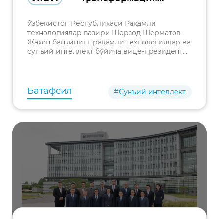
соҳасидаги
ҳамкорлик
Ўзбекистон Республикаси Рақамли
масалалари
технологиялар вазири Шерзод Шерматов
Жаҳон банкининг рақамли технологиялар ва
муҳокама қилинди
сунъий интеллект бўйича вице-президенти
Сангбу Ким билан учрашув ўтказди.
Учрашувдан аввал делегацияга
Ўзбекистонда рақамли трансформация
Батафсил
#Сунъий интеллект