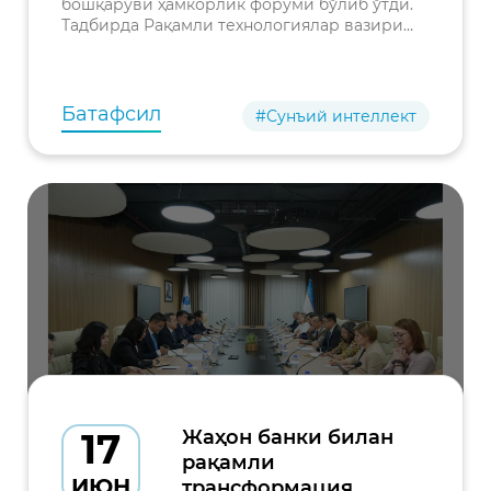
бошқаруви ҳамкорлик форуми бўлиб ўтди.
кенгайтирмоқда
Тадбирда Рақамли технологиялар вазири
Шерзод Шерматов, Корея Республикаси
Ички ишлар ва хавфсизлик вазири Юн Хо
Ён, икки мамлакатнинг
Батафсил
#Сунъий интеллект
17
Жаҳон банки билан
рақамли
ИЮН
трансформация