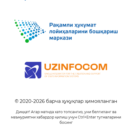
© 2020-
2026
барча ҳуқуқлар ҳимояланган
Диққат! Агар матнда хато топсангиз, уни белгиланг ва
маъмуриятни хабардор қилиш учун Ctrl+Enter тугмаларини
босинг