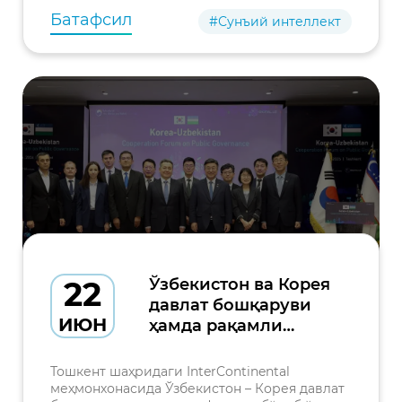
ўқув кур
Батафсил
#Сунъий интеллект
22
Ўзбекистон ва Корея
давлат бошқаруви
ИЮН
ҳамда рақамли
трансформация
соҳасида
Тошкент шаҳридаги InterContinental
ҳамкорликни
меҳмонхонасида Ўзбекистон – Корея давлат