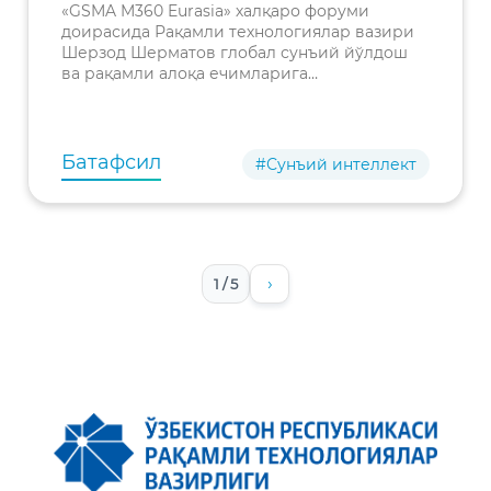
қурилмасига сунъий
«GSMA M360 Eurasia» халқаро форуми
йўлдош хабарларини
доирасида Рақамли технологиялар вазири
Шерзод Шерматов глобал сунъий йўлдош
узатиш бўйича синов
ва рақамли алоқа ечимларига
намойиши
ихтисослашган Viasat компаниясининг
ўтказилди
минтақавий вице-президенти Ҳилми
Текинсой билан учрашув ўтказди.
Батафсил
#Сунъий интеллект
›
1 / 5