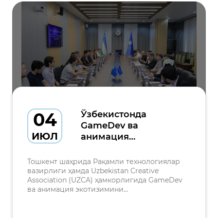
04
Ўзбекистонда
GameDev ва
ИЮЛ
анимация
экотизимини
ривожлантириш
Тошкент шаҳрида Рақамли технологиялар
масалалари
вазирлиги ҳамда Uzbekistan Creative
Association (UZCA) ҳамкорлигида GameDev
муҳокама қилинди
ва анимация экотизимини
ривожлантиришга бағишланган давра
суҳбати бўлиб ўтди. Тадбир IT Park
Uzbekistan ва «Мирзо Улуғбек ворислари»