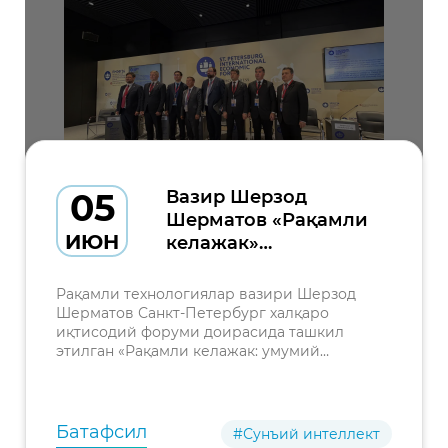
05
Вазир Шерзод
Шерматов «Рақамли
ИЮН
келажак»
мавзусидаги халқаро
панель сессияда
Рақамли технологиялар вазири Шерзод
иштирок этди
Шерматов Санкт-Петербург халқаро
иқтисодий форуми доирасида ташкил
этилган «Рақамли келажак: умумий
ривожланиш векторлари, муаммолари ва
ечимлари» мавзусидаги халқаро панель
сессияда иштирок этди.
Батафсил
#Сунъий интеллект