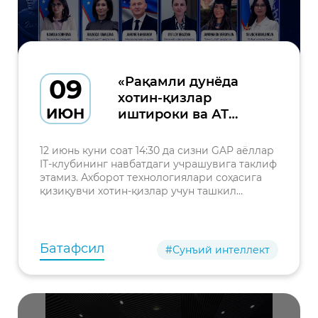
09
«Рақамли дунёда
хотин-қизлар
ИЮН
иштироки ва АТ
соҳасидаги
имкониятлар» — ўз
12 июнь куни соат 14:30 да сизни GAP аёллар
соҳасининг етакчи
IT-клубининг навбатдаги учрашувига таклиф
этамиз. Ахборот технологиялари соҳасига
вакиллари билан
қизиқувчи хотин-қизлар учун ташкил
бевосита учрашув ва
этилаётган ушбу учрашувда АТ соҳасидаги
мулоқот
имкониятлар, жумладан, «Sabriya» лойиҳаси,
имкониятини қўлдан
«El-yurt
бой берманг!
Батафсил
#Сунъий интеллект