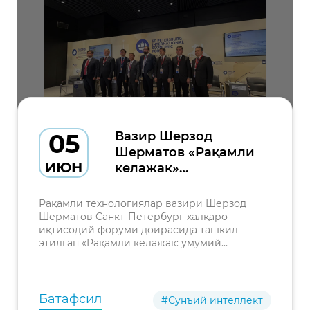
05
Вазир Шерзод
Шерматов «Рақамли
ИЮН
келажак»
мавзусидаги халқаро
панель сессияда
Рақамли технологиялар вазири Шерзод
иштирок этди
Шерматов Санкт-Петербург халқаро
иқтисодий форуми доирасида ташкил
этилган «Рақамли келажак: умумий
ривожланиш векторлари, муаммолари ва
ечимлари» мавзусидаги халқаро панель
сессияда иштирок этди.
Батафсил
#Сунъий интеллект