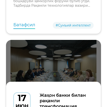
бошқаруви ҳамкорлик форуми бўлиб ўтди.
кенгайтирмоқда
Тадбирда Рақамли технологиялар вазири
Шерзод Шерматов, Корея Республикаси
Ички ишлар ва хавфсизлик вазири Юн Хо
Ён, икки мамлакатнинг
Батафсил
#Сунъий интеллект
17
Жаҳон банки билан
рақамли
ИЮН
трансформация