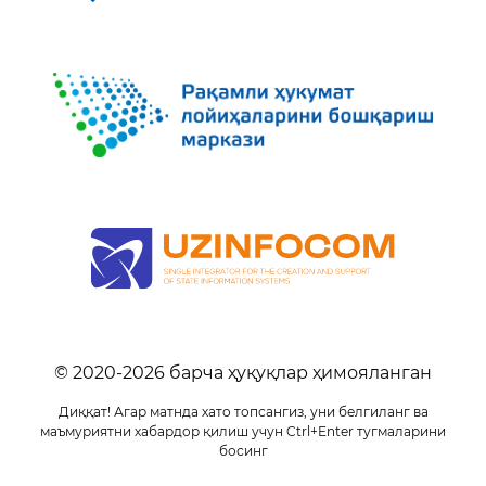
© 2020-
2026
барча ҳуқуқлар ҳимояланган
Диққат! Агар матнда хато топсангиз, уни белгиланг ва
маъмуриятни хабардор қилиш учун Ctrl+Enter тугмаларини
босинг