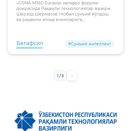
қурилмасига сунъий
«GSMA M360 Eurasia» халқаро форуми
йўлдош хабарларини
доирасида Рақамли технологиялар вазири
Шерзод Шерматов глобал сунъий йўлдош
узатиш бўйича синов
ва рақамли алоқа ечимларига
намойиши
ихтисослашган Viasat компаниясининг
ўтказилди
минтақавий вице-президенти Ҳилми
Текинсой билан учрашув ўтказди.
Батафсил
#Сунъий интеллект
›
1 / 3