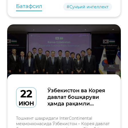
ўқув кур
Батафсил
#Сунъий интеллект
22
Ўзбекистон ва Корея
давлат бошқаруви
ИЮН
ҳамда рақамли
трансформация
соҳасида
Тошкент шаҳридаги InterContinental
ҳамкорликни
меҳмонхонасида Ўзбекистон – Корея давлат