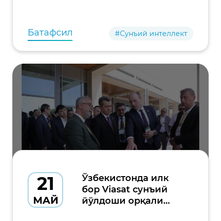
бўлиб ўтади. Тадбир технология ва
инновациялар ривожига ҳисса қўшаётган
аёл лидерлар, тадбиркорлар
Батафсил
#Сунъий интеллект
21
Ўзбекистонда илк
бор Viasat сунъий
МАЙ
йўлдоши орқали
мобил алоқа