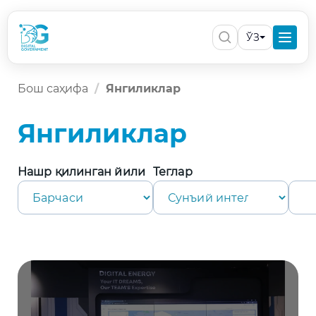
ЎЗ
Бош саҳифа
Янгиликлар
Янгиликлар
Нашр қилинган йили
Теглар