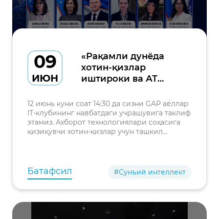
09
«Рақамли дунёда
хотин-қизлар
ИЮН
иштироки ва АТ
соҳасидаги
имкониятлар» — ўз
12 июнь куни соат 14:30 да сизни GAP аёллар
соҳасининг етакчи
IT-клубининг навбатдаги учрашувига таклиф
этамиз. Ахборот технологиялари соҳасига
вакиллари билан
қизиқувчи хотин-қизлар учун ташкил
бевосита учрашув ва
этилаётган ушбу учрашувда АТ соҳасидаги
мулоқот
имкониятлар, жумладан, «Sabriya» лойиҳаси,
имкониятини қўлдан
«El-yurt
бой берманг!
Батафсил
#Сунъий интеллект