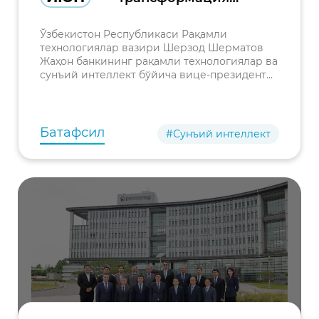
соҳасидаги
ҳамкорлик
Ўзбекистон Республикаси Рақамли
масалалари
технологиялар вазири Шерзод Шерматов
Жаҳон банкининг рақамли технологиялар ва
муҳокама қилинди
сунъий интеллект бўйича вице-президенти
Сангбу Ким билан учрашув ўтказди.
Учрашувдан аввал делегацияга
Ўзбекистонда рақамли трансформация
Батафсил
#Сунъий интеллект