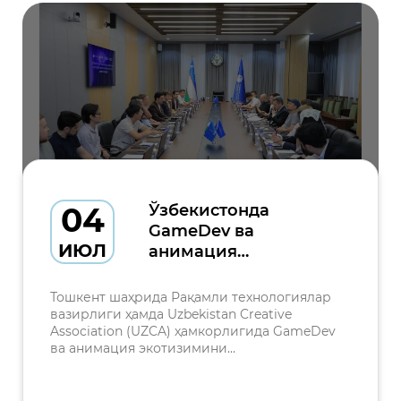
04
Ўзбекистонда
GameDev ва
ИЮЛ
анимация
экотизимини
ривожлантириш
Тошкент шаҳрида Рақамли технологиялар
масалалари
вазирлиги ҳамда Uzbekistan Creative
Association (UZCA) ҳамкорлигида GameDev
муҳокама қилинди
ва анимация экотизимини
ривожлантиришга бағишланган давра
суҳбати бўлиб ўтди. Тадбир IT Park
Uzbekistan ва «Мирзо Улуғбек ворислари»