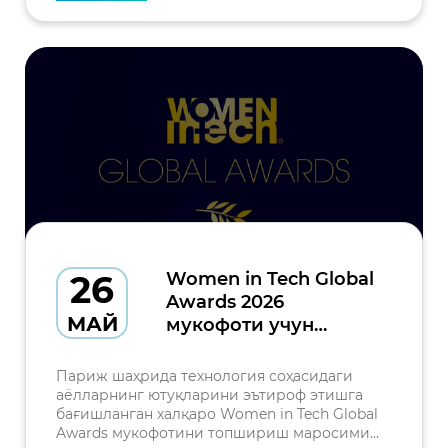
26
Women in Tech Global
Awards 2026
МАЙ
мукофоти учун
аризалар қабули
бошланди
Париж шаҳрида технология соҳасидаги
аёлларнинг ютуқларини эътироф этишга
бағишланган халқаро Women in Tech Global
Awards мукофотини топшириш маросими