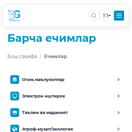
ЎЗ
Барча ечимлар
Бош саҳифа
Ечимлар
Очиқ маълумотлар
Электрон иштирок
Таълим ва маданият
Атроф-муҳит/экология