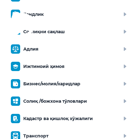
Бандлик
Соғлиқни сақлаш
Адлия
Ижтимоий ҳимоя
Бизнес/молия/харидлар
Солиқ /божхона тўловлари
Кадастр ва қишлоқ хўжалиги
Транспорт