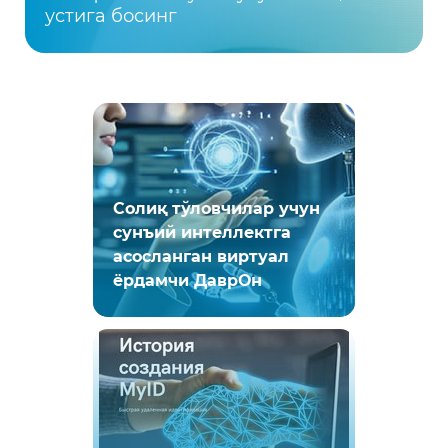
устига босинг
Солиқ тўловчилар учун
сунъий интеллектга
асосланган виртуал
ёрдамчи ДаврОн