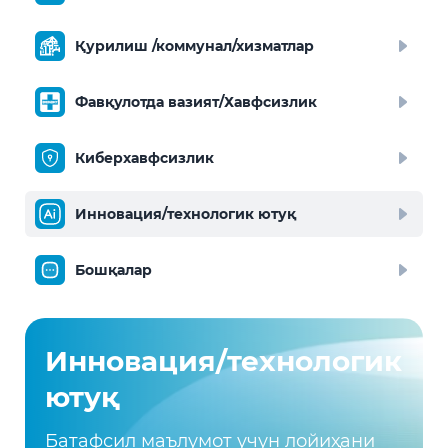
Қурилиш /коммунал/хизматлар
Фавқулотда вазият/Хавфсизлик
Киберхавфсизлик
Инновация/технологик ютуқ
Бошқалар
Инновация/технологик
ютуқ
Батафсил маълумот учун лойиҳани