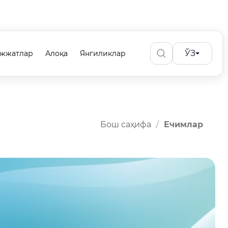
ЎЗ
ужжатлар
Алоқа
Янгиликлар
Бош саҳифа
Ечимлар