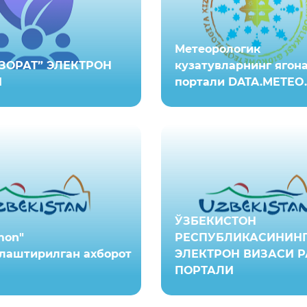
Метеорологик
ЗОРАТ” ЭЛЕКТРОН
кузатувларнинг ягон
И
портали DATA.METEO
ЎЗБЕКИСТОН
mon"
РЕСПУБЛИКАСИНИН
лаштирилган ахборот
ЭЛЕКТРОН ВИЗАСИ 
ПОРТАЛИ