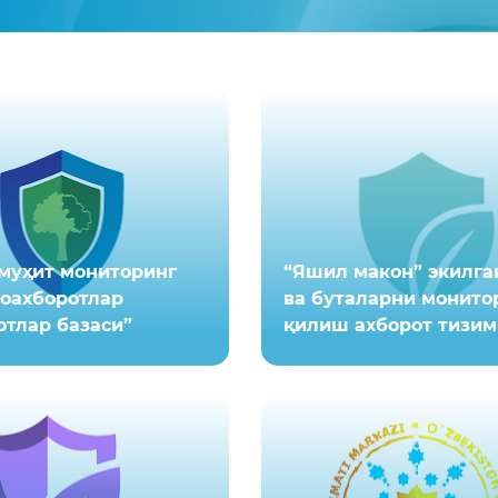
муҳит мониторинг
“Яшил макон” экилга
еоахборотлар
ва буталарни монито
тлар базаси”
қилиш ахборот тизим