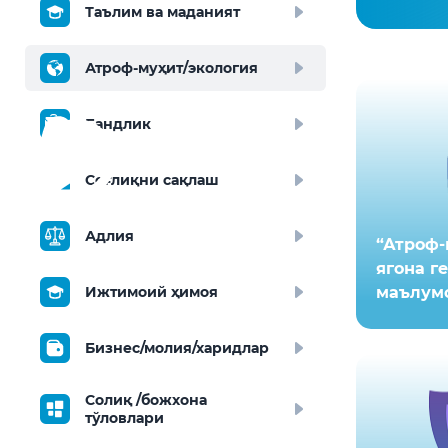
Таълим ва маданият
Атроф-муҳит/экология
Бандлик
Соғлиқни сақлаш
Адлия
“Атроф-
ягона г
Ижтимоий ҳимоя
маълумо
Бизнес/молия/харидлар
Солиқ /божхона
тўловлари