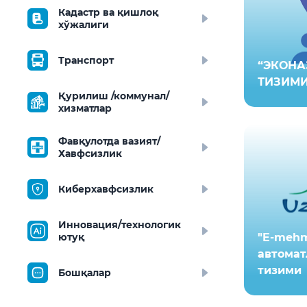
Кадастр ва қишлоқ
хўжалиги
Транспорт
“ЭКОНА
ТИЗИМ
Қурилиш /коммунал/
хизматлар
Фавқулотда вазият/
Хавфсизлик
Киберхавфсизлик
Инновация/технологик
ютуқ
"E-meh
автомат
тизими
Бошқалар