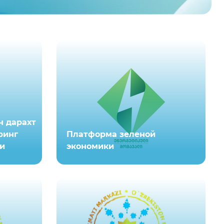
н дарахт
ринг
Платформа зеленой
и
экономики