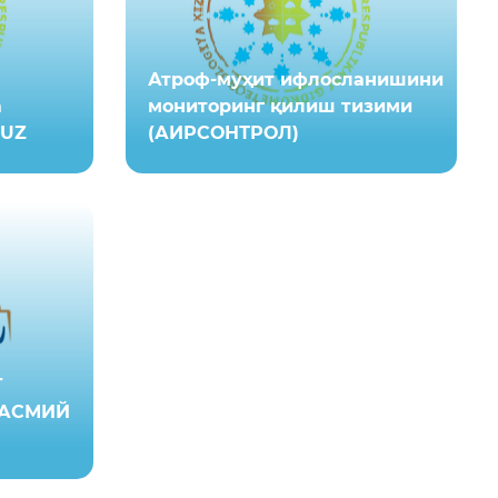
Атроф-муҳит ифлосланишини
а
мониторинг қилиш тизими
.UZ
(АИРCОНТРОЛ)
Г
РАСМИЙ