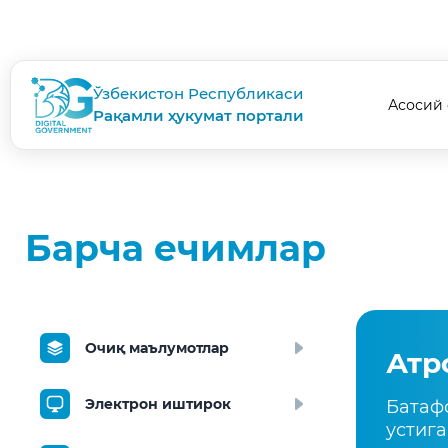
Ўзбекистон Республикаси
Асосий 
Рақамли ҳукумат портали
Барча ечимлар
Очиқ маълумотлар
Атр
Электрон иштирок
Батаф
устига