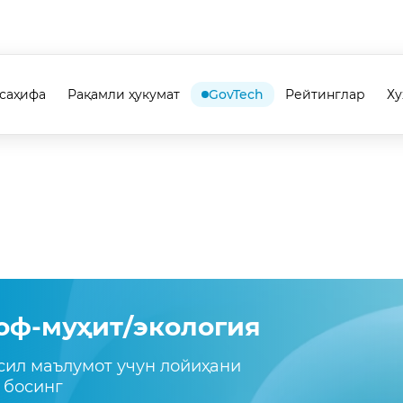
саҳифа
Рақамли ҳукумат
GovTech
Рейтинглар
Х
оф-муҳит/экология
сил маълумот учун лойиҳани
 босинг