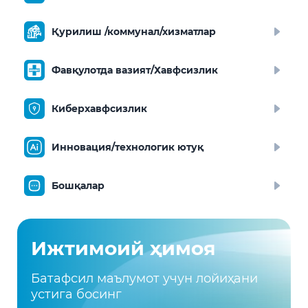
Қурилиш /коммунал/хизматлар
Фавқулотда вазият/Хавфсизлик
Киберхавфсизлик
Инновация/технологик ютуқ
Бошқалар
Ижтимоий ҳимоя
Батафсил маълумот учун лойиҳани
устига босинг