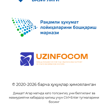
© 2020-
2026
барча ҳуқуқлар ҳимояланган
Диққат! Агар матнда хато топсангиз, уни белгиланг ва
маъмуриятни хабардор қилиш учун Ctrl+Enter тугмаларини
босинг