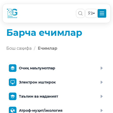
ЎЗ
Барча ечимлар
Бош саҳифа
Ечимлар
Очиқ маълумотлар
Электрон иштирок
Таълим ва маданият
Атроф-муҳит/экология