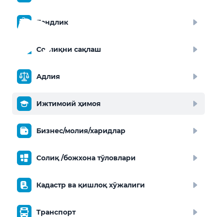
Бандлик
Соғлиқни сақлаш
Адлия
Ижтимоий ҳимоя
Бизнес/молия/харидлар
Солиқ /божхона тўловлари
Кадастр ва қишлоқ хўжалиги
Транспорт