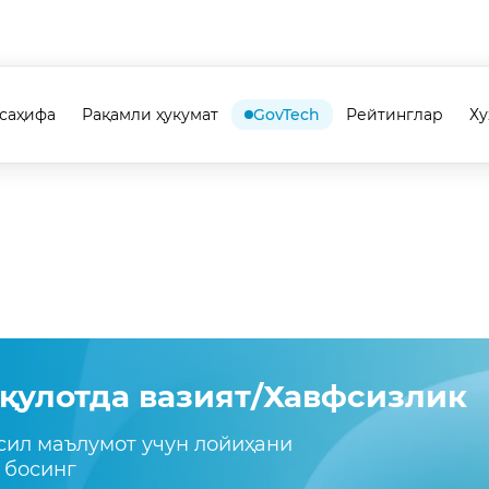
саҳифа
Рақамли ҳукумат
GovTech
Рейтинглар
Х
қулотда вазият/Хавфсизлик
сил маълумот учун лойиҳани
 босинг