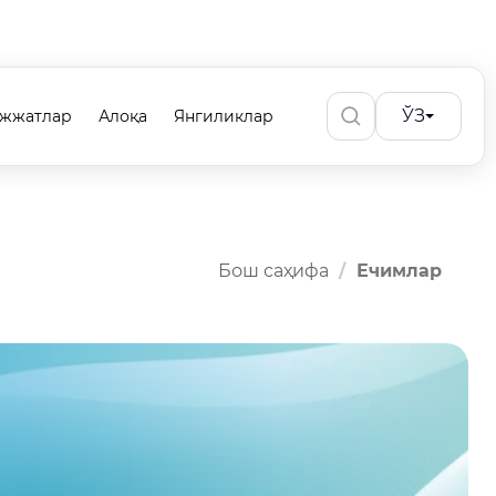
ЎЗ
ужжатлар
Алоқа
Янгиликлар
Бош саҳифа
Ечимлар