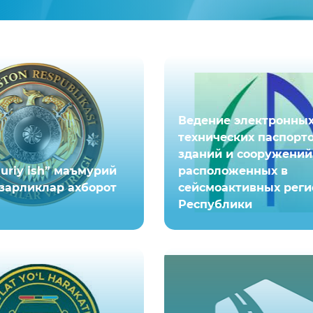
Ведение электронны
технических паспорт
зданий и сооружений
uriy ish” маъмурий
расположенных в
зарликлар ахборот
сейсмоактивных реги
Республики