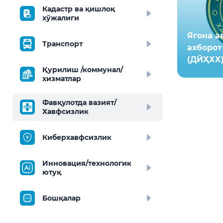
Кадастр ва қишлоқ
хўжалиги
Ягона а
Транспорт
ахборот
(ДЙҲХХ
Қурилиш /коммунал/
хизматлар
Фавқулотда вазият/
Хавфсизлик
Киберхавфсизлик
Инновация/технологик
ютуқ
Бошқалар