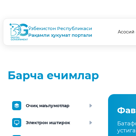
Ўзбекистон Республикаси
Асосий 
Рақамли ҳукумат портали
Барча ечимлар
Очиқ маълумотлар
Фав
Электрон иштирок
Батаф
устига