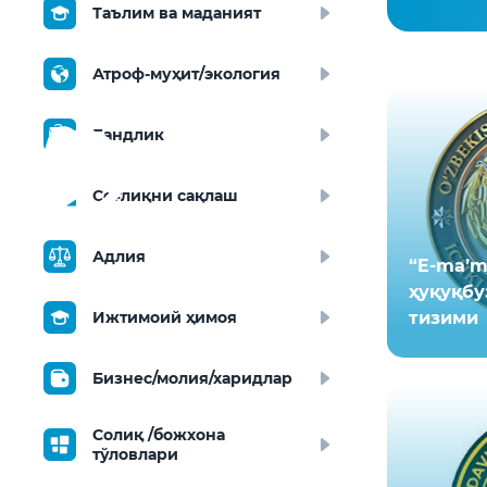
Таълим ва маданият
Атроф-муҳит/экология
Бандлик
Соғлиқни сақлаш
Адлия
“E-ma’m
ҳуқуқбу
Ижтимоий ҳимоя
тизими
Бизнес/молия/харидлар
Солиқ /божхона
тўловлари