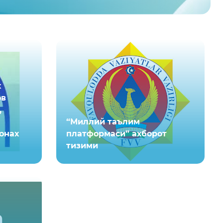
х
ов
,
“Миллий таълим
онах
платформаси” ахборот
тизими