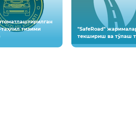
втоматлаштирилган
-таҳлил тизими
"SafeRoad" жаримала
)
текшириш ва тўлаш 