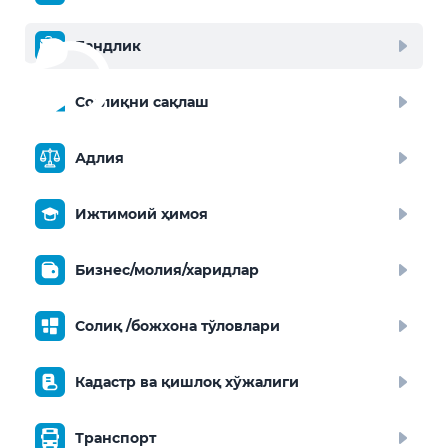
Бандлик
Соғлиқни сақлаш
Адлия
Ижтимоий ҳимоя
Бизнес/молия/харидлар
Солиқ /божхона тўловлари
Кадастр ва қишлоқ хўжалиги
Транспорт