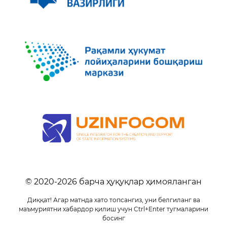
© 2020-
2026
барча ҳуқуқлар ҳимояланган
Диққат! Агар матнда хато топсангиз, уни белгиланг ва
маъмуриятни хабардор қилиш учун Ctrl+Enter тугмаларини
босинг