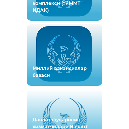
комплекси (“ЯММТ”
ИДАК)
Миллий вакансиялар
базаси
Давлат фуқаролик
хизматчилари Вакант