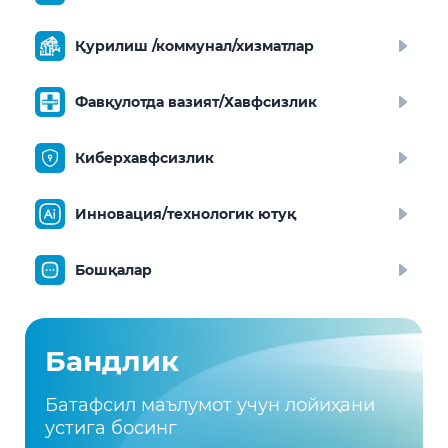
Қурилиш /коммунал/хизматлар
Фавқулотда вазият/Хавфсизлик
Киберхавфсизлик
Инновация/технологик ютуқ
Бошқалар
Бандлик
Батафсил маълумот учун лойиҳани
устига босинг