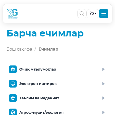
ЎЗ
Барча ечимлар
Бош саҳифа
Ечимлар
Очиқ маълумотлар
Электрон иштирок
Таълим ва маданият
Атроф-муҳит/экология