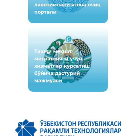
лавозимлари ягона очиқ
портали
Ташқи мeҳнат
мигратсияси учун
хизматлар кўрсатиш
бўйича дастурий
мажмуаси