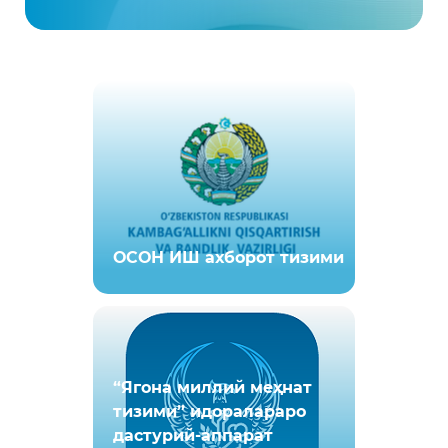
ОСОН ИШ ахборот тизими
“Ягона миллий меҳнат
тизими” идоралараро
дастурий-аппарат