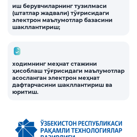
иш берувчиларнинг тузилмаси
(штатлар жадвали) тўғрисидаги
электрон маълумотлар базасини
шакллантириш;
ходимнинг меҳнат стажини
ҳисоблаш тўғрисидаги маълумотлар
асосланган электрон меҳнат
дафтарчасини шакллантириш ва
юритиш.