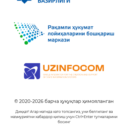
© 2020-
2026
барча ҳуқуқлар ҳимояланган
Диққат! Агар матнда хато топсангиз, уни белгиланг ва
маъмуриятни хабардор қилиш учун Ctrl+Enter тугмаларини
босинг