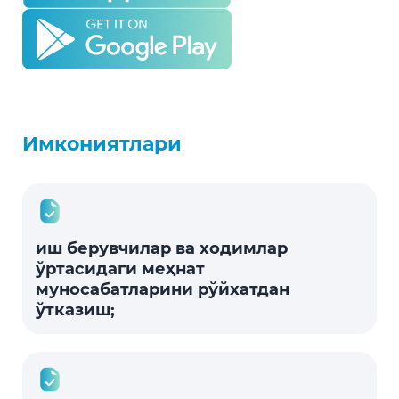
Имкониятлари
иш берувчилар ва ходимлар
ўртасидаги меҳнат
муносабатларини рўйхатдан
ўтказиш;