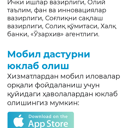
Ички ишлар вазирлиги, Олий
таълим, фан ва инновациялар
вазирлиги, Соғлиқни сақлаш
вазирлиги, Солиқ қўмитаси, Халқ
банки, «Ўзархив» агентлиги.
Мобил дастурни
юклаб олиш
Хизматлардан мобил иловалар
орқали фойдаланиш учун
қуйидаги ҳаволалардан юклаб
олишингиз мумкин: