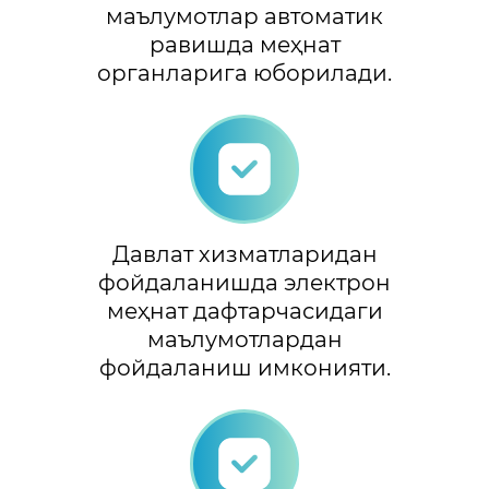
маълумотлар автоматик
равишда меҳнат
органларига юборилади.
Давлат хизматларидан
фойдаланишда электрон
меҳнат дафтарчасидаги
маълумотлардан
фойдаланиш имконияти.