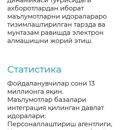
динамикаси тўғрисидаги
ахборотлардан иборат
маълумотларни идоралараро
тизимлаштирилган тарзда ва
мунтазам равишда электрон
алмашишни жорий этиш.
Статистика
Фойдаланувчилар сони 13
миллионга яқин.
Маълумотлар базалари
интеграция қилинган давлат
идоралари:
Персоналлаштириш агентлиги,