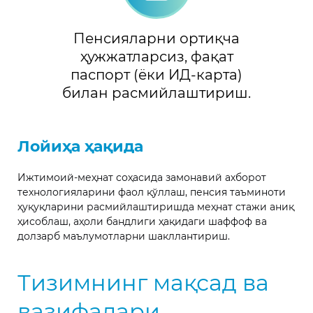
Пенсияларни ортиқча
ҳужжатларсиз, фақат
паспорт (ёки ИД-карта)
билан расмийлаштириш.
Лойиҳа ҳақида
Ижтимоий-меҳнат соҳасида замонавий ахборот
технологияларини фаол қўллаш, пенсия таъминоти
ҳуқуқларини расмийлаштиришда меҳнат стажи аниқ
ҳисоблаш, аҳоли бандлиги ҳақидаги шаффоф ва
долзарб маълумотларни шакллантириш.
Тизимнинг мақсад ва
вазифалари