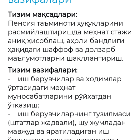
Тизим мақсадлари:
Пенсия таъминоти ҳуқуқларини
расмийлаштиришда меҳнат стажи
аниқ ҳисоблаш, аҳоли бандлиги
ҳақидаги шаффоф ва долзарб
маълумотларни шакллантириш.
Тизим вазифалари:
- иш берувчилар ва ходимлар
ўртасидаги меҳнат
муносабатларини рўйхатдан
ўтказиш;
- иш берувчиларнинг тузилмаси
(штатлар жадвали), шу жумладан
мавжуд ва яратиладиган иш