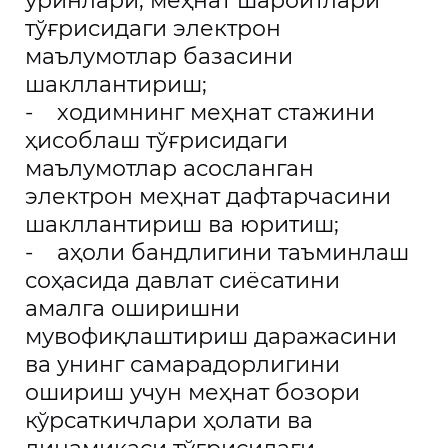
ўринлари, меҳнат шароитлари
тўғрисидаги электрон
маълумотлар базасини
шакллантириш;
- ходимнинг меҳнат стажини
ҳисоблаш тўғрисидаги
маълумотлар асосланган
электрон меҳнат дафтарчасини
шакллантириш ва юритиш;
- аҳоли бандлигини таъминлаш
соҳасида давлат сиёсатини
амалга оширишни
мувофиқлаштириш даражасини
ва унинг самарадорлигини
ошириш учун меҳнат бозори
кўрсаткичлари ҳолати ва