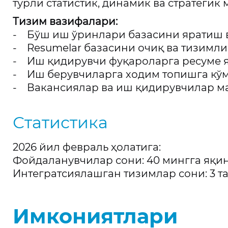
турли статистик, динамик ва стратегик
Тизим вазифалари:
- Бўш иш ўринлари базасини яратиш 
- Resumelar базасини очиқ ва тизимл
- Иш қидирувчи фуқароларга ресуме 
- Иш берувчиларга ходим топишга к
- Вакансиялар ва иш қидирувчилар м
Статистика
2026 йил февраль ҳолатига:
Фойдаланувчилар сони: 40 мингга яқи
Интегратсиялашган тизимлар сони: 3 т
Имкониятлари