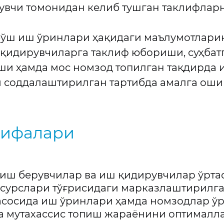
увчи томонидан келиб тушган таклифлар
бўш иш ўринлари ҳақидаги маълумотлари
қидирувчиларга таклиф юбориши, суҳбат
ши ҳамда мос номзод топилган тақдирда 
 соддалаштирилган тартибда амалга ош
зифалари
иш берувчилар ва иш қидирувчилар ўрта
ресурслари тўғрисидаги марказлаштирилг
асосида иш ўринлари ҳамда номзодлар ў
а мутахассис топиш жараёнини оптималл