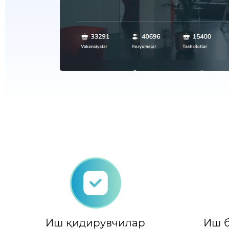
Иш қидирувчилар
Иш б