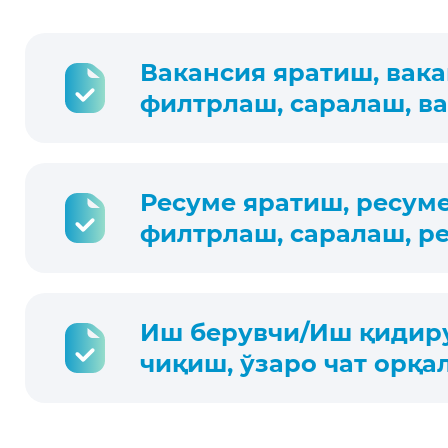
Вакансия яратиш, вак
филтрлаш, саралаш, в
Ресуме яратиш, ресум
филтрлаш, саралаш, р
Иш берувчи/Иш қидиру
чиқиш, ўзаро чат орқа