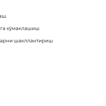
аш.
шга кўмаклашиш
тларни шакллантириш