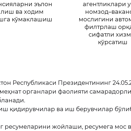
нсияларни эълон
агентликлари у
илиш ва ходим
номзод–вакан
шга кўмаклашиш
мослигини авто
филтрлаш орқ
сифатли хизм
кўрсатиш
тон Республикаси Президентининг 24.05.2
 меҳнат органлари фаолияти самарадорл
бланади.
иш қидирувчилар ва иш берувчилар бўлиб
г ресумеларини жойлаши, ресумега мос 