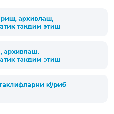
ириш, архивлаш,
атик тақдим этиш
, архивлаш,
атик тақдим этиш
таклифларни кўриб