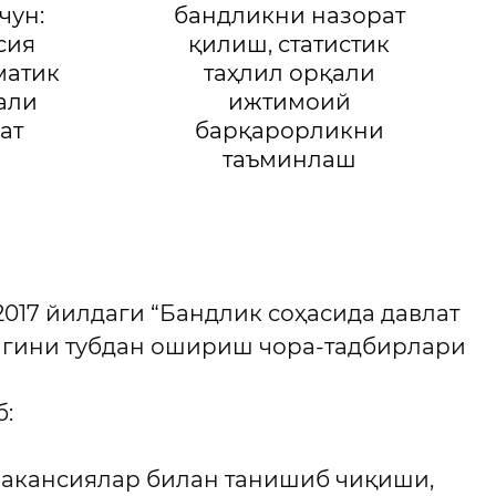
чун:
бандликни назорат
сия
қилиш, статистик
матик
таҳлил орқали
али
ижтимоий
ат
барқарорликни
таъминлаш
017 йилдаги “Бандлик соҳасида давлат
игини тубдан ошириш чора-тадбирлари
:
вакансиялар билан танишиб чиқиши,