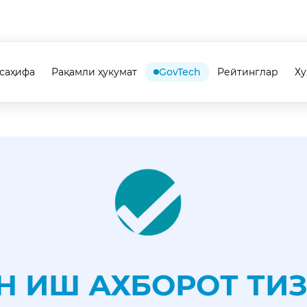
саҳифа
Рақамли ҳукумат
GovTech
Рейтинглар
Х
Н ИШ АХБОРОТ ТИ