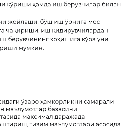
ни кўриши ҳамда иш берувчилар билан
ни жойлаши, бўш иш ўрнига мос
га чақириши, иш қидирувчилардан
иш берувчининг хоҳишига кўра уни
ириши мумкин.
сидаги ўзаро ҳамкорликни самарали
ан маълумотлар базасини
ртасида максимал даражада
аштириш, тизим маълумотлари асосида