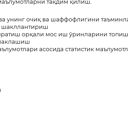
 маълумотларни тақдим қилиш.
ва унинг очиқ ва шаффофлигини таъминл
и шакллантириш
яратиш орқали мос иш ўринларини топи
ўмаклашиш
аълумотлари асосида статистик маълумо
н
а