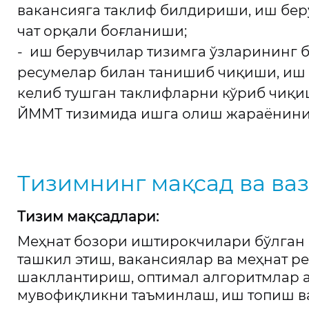
вакансияга таклиф билдириши, иш бер
чат орқали боғланиши;
- иш берувчилар тизимга ўзларининг 
ресумелар билан танишиб чиқиши, иш 
келиб тушган таклифларни кўриб чиқи
ЙММТ тизимида ишга олиш жараёнини
Тизимнинг мақсад ва ва
Тизим мақсадлари:
Меҳнат бозори иштирокчилари бўлган 
ташкил этиш, вакансиялар ва меҳнат 
шакллантириш, оптимал алгоритмлар 
мувофиқликни таъминлаш, иш топиш в