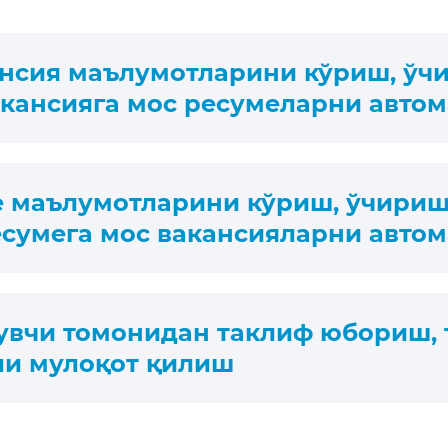
ансия маълумотларини кўриш, ўч
акансияга мос ресумеларни автом
е маълумотларини кўриш, ўчириш
есумега мос вакансияларни автом
вчи томонидан таклиф юбориш, 
ли мулоқот қилиш