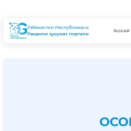
Ўзбекистон Республикаси
Асосий 
Рақамли ҳукумат портали
ОСО