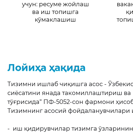
учун: ресуме жойлаш
вака
ва иш топишга
қ
кўмаклашиш
топи
Лойиҳа ҳақида
Тизимни ишлаб чиқишга асос - Ўзбекис
сиёсатини янада такомиллаштириш ва
тўғрисида” ПФ-5052-сон фармони ҳисо
Тизимнинг асосий фойдаланувчилари 
- иш қидирувчилар тизимга ўзларинин