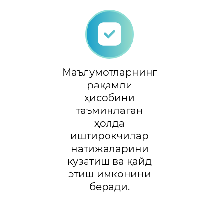
Маълумотларнинг
рақамли
ҳисобини
таъминлаган
ҳолда
иштирокчилар
натижаларини
кузатиш ва қайд
этиш имконини
беради.