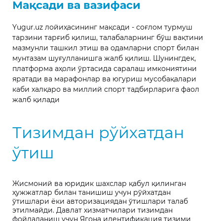
Мақсади ва вазифаси
Yugur.uz лойиҳасининг мақсади - соғлом турмуш
тарзини тарғиб қилиш, талабаларнинг бўш вақтини
мазмунли ташкил этиш ва одамларни спорт билан
мунтазам шуғулланишга жалб қилиш. Шунингдек,
платформа аҳоли ўртасида саралаш имкониятини
яратади ва марафонлар ва югуриш мусобақалари
каби халқаро ва миллий спорт тадбирларига фаол
жалб қилади
Тизимдан рўйхатдан
ўтиш
Жисмоний ва юридик шахслар қабул қилинган
ҳужжатлар билан танишиш учун рўйхатдан
ўтишлари ёки авторизациядан ўтишлари талаб
этилмайди. Давлат хизматчилари тизимдан
фойдаланиш учун Ягона идентификация тизими