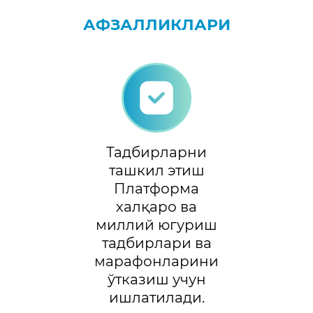
АФЗАЛЛИКЛАРИ
Тадбирларни
ташкил этиш
Платформа
халқаро ва
миллий югуриш
тадбирлари ва
марафонларини
ўтказиш учун
ишлатилади.