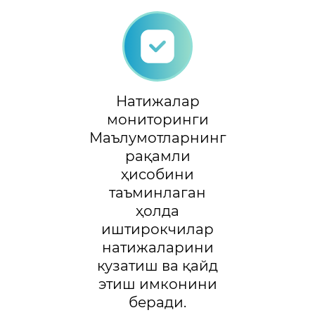
Натижалар
мониторинги
Маълумотларнинг
рақамли
ҳисобини
таъминлаган
ҳолда
иштирокчилар
натижаларини
кузатиш ва қайд
этиш имконини
беради.