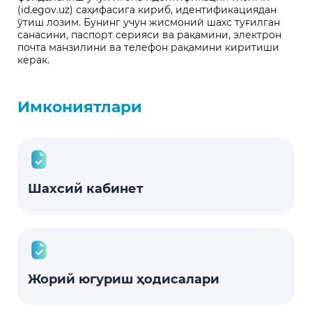
(id.egov.uz) саҳифасига кириб, идентификациядан
ўтиш лозим. Бунинг учун жисмоний шахс туғилган
санасини, паспорт серияси ва рақамини, электрон
почта манзилини ва телефон рақамини киритиши
керак.
Имкониятлари
Шахсий кабинет
Жорий югуриш ҳодисалари