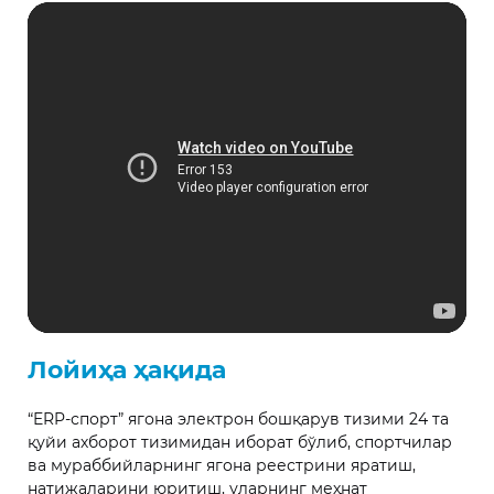
Лойиҳа ҳақида
“ERP-спорт” ягона электрон бошқарув тизими 24 та
қуйи ахборот тизимидан иборат бўлиб, спортчилар
ва мураббийларнинг ягона реестрини яратиш,
натижаларини юритиш, уларнинг меҳнат