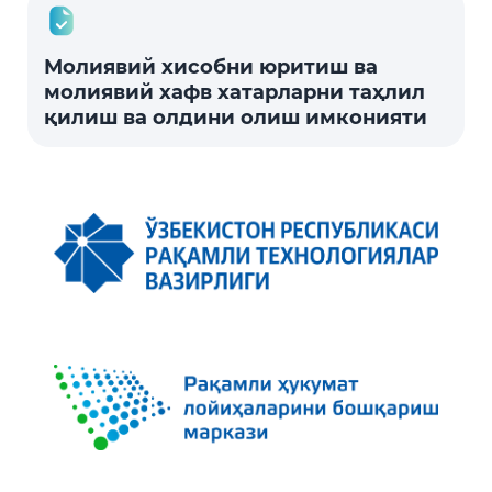
Молиявий хисобни юритиш ва
молиявий хафв хатарларни таҳлил
қилиш ва олдини олиш имконияти