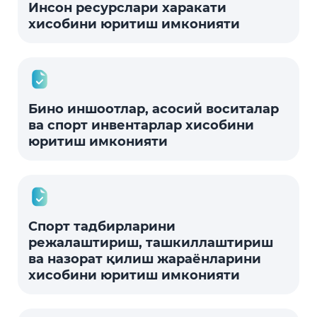
Инсон ресурслари харакати
хисобини юритиш имконияти
Бино иншоотлар, асосий воситалар
ва спорт инвентарлар хисобини
юритиш имконияти
Спорт тадбирларини
режалаштириш, ташкиллаштириш
ва назорат қилиш жараёнларини
хисобини юритиш имконияти