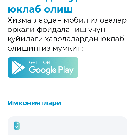
юклаб олиш
Хизматлардан мобил иловалар
орқали фойдаланиш учун
қуйидаги ҳаволалардан юклаб
олишингиз мумкин:
Имкониятлари