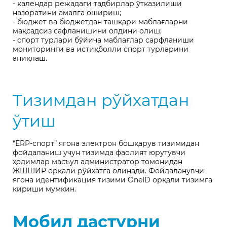
- календар режадаги тадбирлар ўтказилиши
назоратини амалга ошириш;
- бюджет ва бюджетдан ташқари маблағларни
мақсадсиз сафланишини олдини олиш;
- спорт турлари бўйича маблағлар сарфланиши
мониторинги ва истиқболли спорт турларини
аниқлаш.
Тизимдан рўйхатдан
ўтиш
“ERP-спорт” ягона электрон бошқарув тизимидан
фойдаланиш учун тизимда фаолият юрутувчи
ҳодимлар масъул администратор томонидан
ЖШШИР орқали рўйхатга олинади. Фойдаланувчи
ягона идентификация тизими OneID орқали тизимга
кириши мумкин.
Мобил дастурни