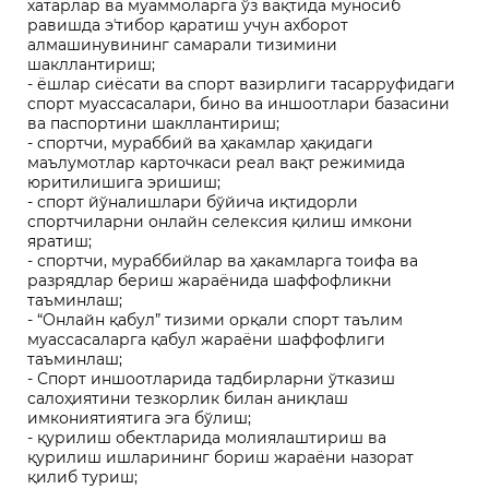
хатарлар ва муаммоларга ўз вақтида муносиб
равишда эʼтибор қаратиш учун ахборот
алмашинувининг самарали тизимини
шакллантириш;
- ёшлар сиёсати ва спорт вазирлиги тасарруфидаги
спорт муассасалари, бино ва иншоотлари базасини
ва паспортини шакллантириш;
- спортчи, мураббий ва ҳакамлар ҳақидаги
маълумотлар карточкаси реал вақт режимида
юритилишига эришиш;
- спорт йўналишлари бўйича иқтидорли
спортчиларни онлайн селексия қилиш имкони
яратиш;
- спортчи, мураббийлар ва ҳакамларга тоифа ва
разрядлар бериш жараёнида шаффофликни
таъминлаш;
- “Онлайн қабул” тизими орқали спорт таълим
муассасаларга қабул жараёни шаффофлиги
таъминлаш;
- Спорт иншоотларида тадбирларни ўтказиш
салоҳиятини тезкорлик билан аниқлаш
имкониятиятига эга бўлиш;
- қурилиш обектларида молиялаштириш ва
қурилиш ишларининг бориш жараёни назорат
қилиб туриш;