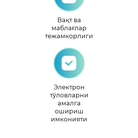
Вақт ва
маблағлар
тежамкорлиги
Электрон
тўловларни
амалга
ошириш
имконияти