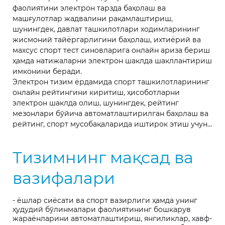
фаолиятини электрон тарзда баҳолаш ва
машғулотлар жадвалини рақамлаштириш,
шунингдек, давлат ташкилотлари ходимларининг
жисмоний тайёргарлигини баҳолаш, ихтиёрий ва
махсус спорт тест синовларига онлайн ариза бериш
ҳамда натижаларни электрон шаклда шакллантириш
имконини беради.
Электрон тизим ёрдамида спорт ташкилотларининг
онлайн рейтингини киритиш, ҳисоботларни
электрон шаклда олиш, шунингдек, рейтинг
мезонлари бўйича автоматлаштирилган баҳолаш ва
рейтинг, спорт мусобақаларида иштирок этиш учун
онлайн рўйхатдан ўтиш, мусобақа натижаларини
онлайн тарзда шакллантириш, диққат марказида
Тизимнинг мақсад ва
бўлиш мумкин. Ёш тоифасидаги спорт турлари
бўйича, ёшлар ўртасида спортни кенг тарғиб қилиш,
вазифалари
улар орасидан иқтидорли ёшларни саралаш
имкониятларини кенгайтириш мумкин.
- ёшлар сиёсати ва спорт вазирлиги ҳамда унинг
ҳудудий бўлинмалари фаолиятининг бошкарув
жараёнларини автоматлаштириш, янгиликлар, хавф-