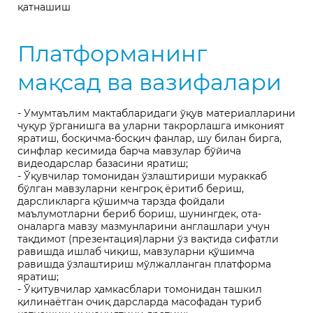
қатнашиш
Платформанинг
мақсад ва вазифалари
- Умумтаълим мактабларидаги ўқув материалларини
чуқур ўрганишга ва уларни такрорлашга имконият
яратиш, босқичма-босқич фанлар, шу билан бирга,
синфлар кесимида барча мавзулар бўйича
видеодарслар базасини яратиш;
- Ўқувчилар томонидан ўзлаштириши мураккаб
бўлган мавзуларни кенгроқ ёритиб бериш,
дарсликларга қўшимча тарзда фойдали
маълумотларни бериб бориш, шунингдек, ота-
оналарга мавзу мазмунларини англашлари учун
тақдимот (презентация)ларни ўз вақтида сифатли
равишда ишлаб чиқиш, мавзуларни қўшимча
равишда ўзлаштириш мўлжалланган платформа
яратиш;
- Ўқитувчилар ҳамкасблари томонидан ташкил
қилинаётган очиқ дарсларда масофадан туриб