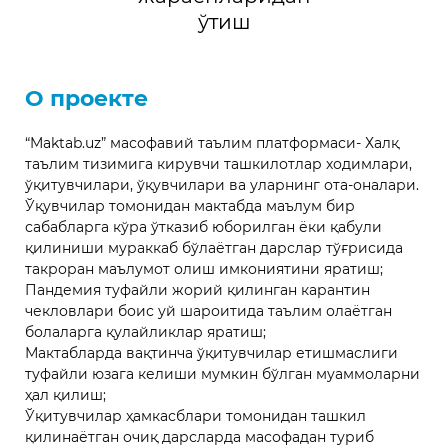
ўтиш
О проекте
“Maktab.uz” масофавий таълим платформаси- Халқ
таълим тизимига кирувчи ташкилотлар ходимлари,
ўқитувчилари, ўқувчилари ва уларнинг ота-оналари.
Ўқувчилар томонидан мактабда маълум бир
сабабларга кўра ўтказиб юборилган ёки қабули
қилиниши мураккаб бўлаётган дарслар тўғрисида
такроран маълумот олиш имкониятини яратиш;
Пандемия туфайли жорий қилинган карантин
чекловлари боис уй шароитида таълим олаётган
болаларга қулайликлар яратиш;
Мактабларда вақтинча ўқитувчилар етишмаслиги
туфайли юзага келиши мумкин бўлган муаммоларни
ҳал қилиш;
Ўқитувчилар ҳамкасблари томонидан ташкил
қилинаётган очиқ дарсларда масофадан туриб