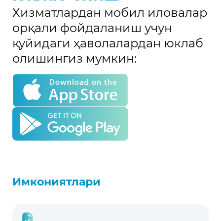
Хизматлардан мобил иловалар
орқали фойдаланиш учун
қуйидаги ҳаволалардан юклаб
олишингиз мумкин:
Имкониятлари