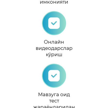
имконияти
Онлайн
видеодарслар
кўриш
Мавзуга оид
тест
жараёнларидан