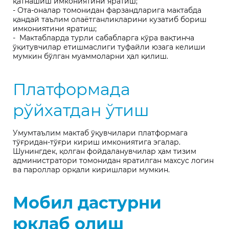
қатнашиш имкониятини яратиш;
- Ота-оналар томонидан фарзандларига мактабда
қандай таълим олаётганликларини кузатиб бориш
имкониятини яратиш;
- Мактабларда турли сабабларга кўра вақтинча
ўқитувчилар етишмаслиги туфайли юзага келиши
мумкин бўлган муаммоларни ҳал қилиш.
Платформада
рўйхатдан ўтиш
Умумтаълим мактаб ўқувчилари платформага
тўғридан-тўғри кириш имкониятига эгалар.
Шунингдек, қолган фойдаланувчилар ҳам тизим
администратори томонидан яратилган махсус логин
ва пароллар орқали киришлари мумкин.
Мобил дастурни
юклаб олиш