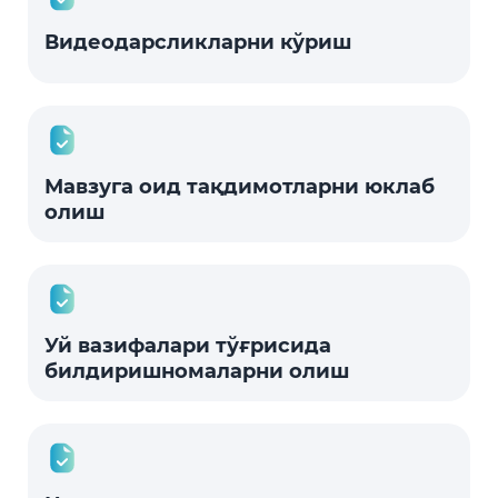
Видеодарсликларни кўриш
Мавзуга оид тақдимотларни юклаб
олиш
Уй вазифалари тўғрисида
билдиришномаларни олиш