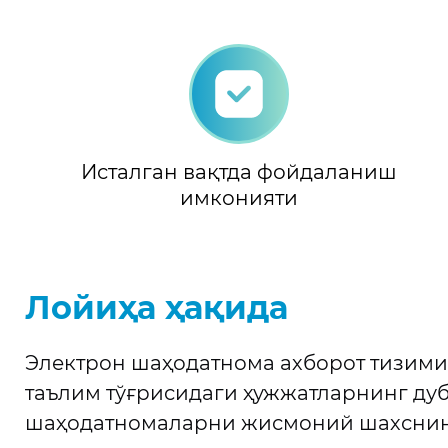
Исталган вақтда фойдаланиш
имконияти
Лойиҳа ҳақида
Электрон шаҳодатнома ахборот тизими
таълим тўғрисидаги ҳужжатларнинг д
шаҳодатномаларни жисмоний шахснин