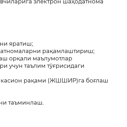
рувчиларига электрон шаҳодатнома
ни яратиш;
одатномаларни рақамлаштириш;
лаш орқали маълумотлар
и учун таълим тўғрисидаги
икасион рақами (ЖШШИР)га боғлаш
ни таъминлаш.