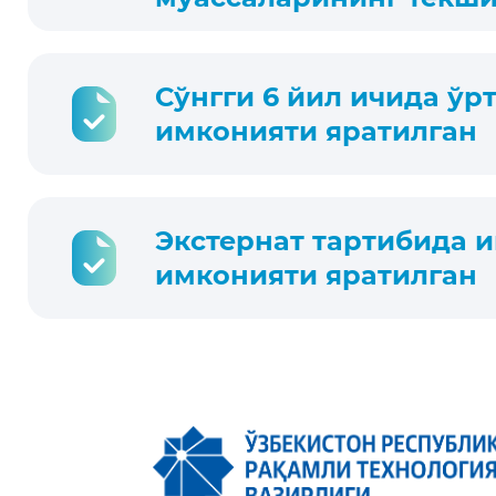
Сўнгги 6 йил ичида ў
имконияти яратилган
Экстернат тартибида 
имконияти яратилган