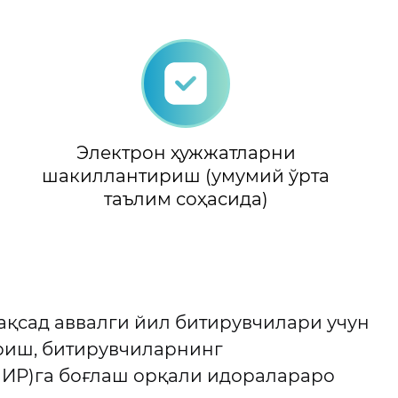
Электрон ҳужжатларни
шакиллантириш (умумий ўрта
таълим соҳасида)
қсад аввалги йил битирувчилари учун
риш, битирувчиларнинг
Р)га боғлаш орқали идоралараро