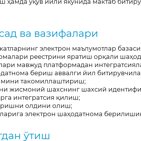
иш ҳамда ўқув йили якунида мактаб бити
сад ва вазифалари
жатларнинг электрон маълумотлар базаси
номалари реестрини яратиш орқали шаҳ
члари мавжуд платформадан интегратсия
датнома бериш аввалги йил битирувчилар
змини такомиллаштириш;
ни жисмоний шахснинг шахсий идентиф
рга интегратсия қилиш;
ришни олдини олиш;
иларига электрон шаҳодатнома берилиши
тдан ўтиш