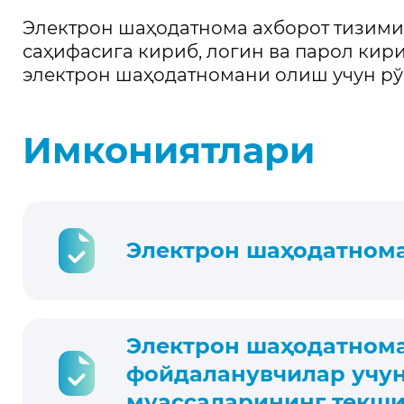
Электрон шаҳодатнома ахборот тизимид
саҳифасига кириб, логин ва парол ки
электрон шаҳодатномани олиш учун рў
Имкониятлари
Электрон шаҳодатном
Электрон шаҳодатном
фойдаланувчилар учун
муассаларининг текши