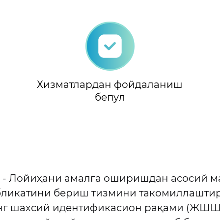
Хизматлардан фойдаланиш
бепул
 - Лойиҳани амалга оширишдан асосий ма
убликатини бериш тизмини такомиллашти
г шахсий идентификасион рақами (ЖШШИ