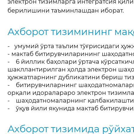
электрон тизимларга интегратсия қил
берилишини таъминлашдан иборат.
Ахборот тизимининг мақ
- умумий ўрта таълим тўғрисидаги ҳуж
- мактаб битирувчиларининг шаҳодат
- 6 йиллик баҳолари ўртача кўрсатки
шакллантирилган ҳолда электрон шаҳо
ҳужжатларнинг дубликатини бериш ти
- битирувчиларнинг шаҳодатномалар
орқали идоралараро электрон тизимла
- шаҳодатномаларнинг қалбакилашти
- ўқув йили якунида мактаб битирувч
Ахборот тизимида рўйха