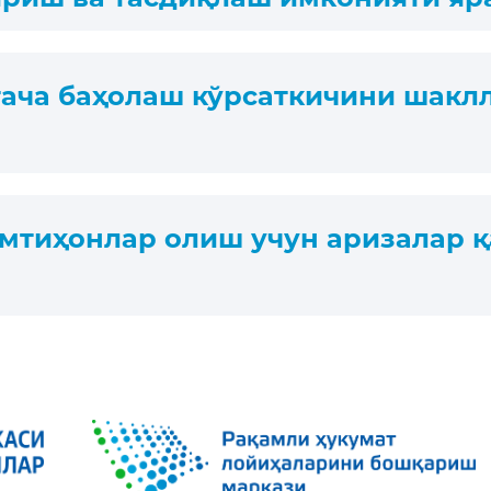
ртача баҳолаш кўрсаткичини шак
имтиҳонлар олиш учун аризалар 