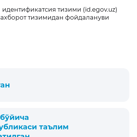
дентификатсия тизими (id.egov.uz)
 ахборот тизимидан фойдалануви
ган
 бўйича
публикаси таълим
атилган