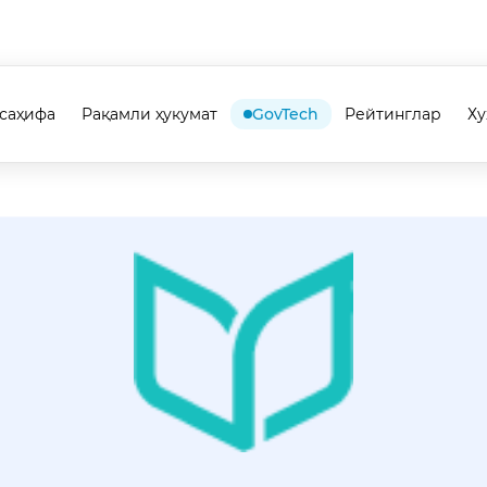
саҳифа
Рақамли ҳукумат
GovTech
Рейтинглар
Х