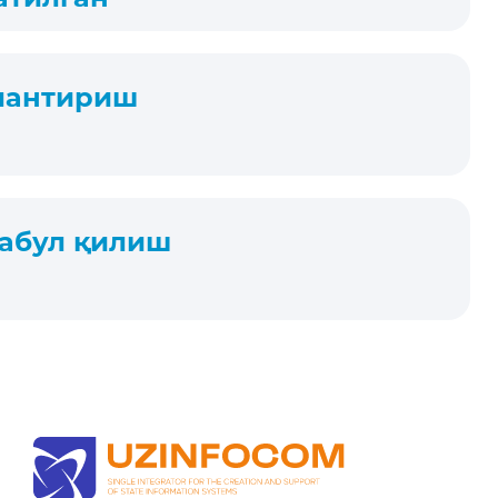
ллантириш
қабул қилиш