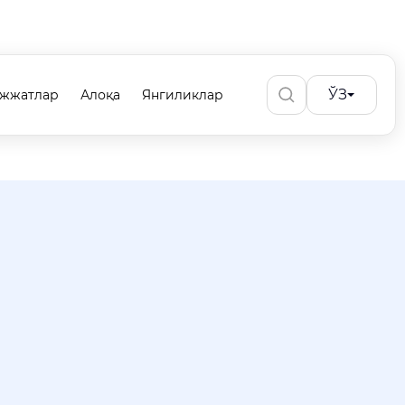
ЎЗ
ужжатлар
Алоқа
Янгиликлар