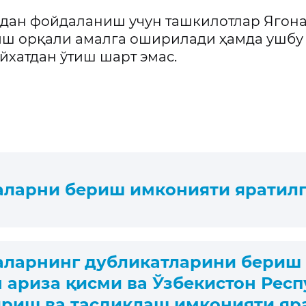
ан фойдаланиш учун ташкилотлар Ягона и
риш орқали амалга оширилади ҳамда ушбу
йхатдан ўтиш шарт эмас.
аларни бериш имконияти яратил
аларнинг дубликатларини бериш
 ариза қисми ва Ўзбекистон Рес
риш ва тасдиқлаш имконияти яр