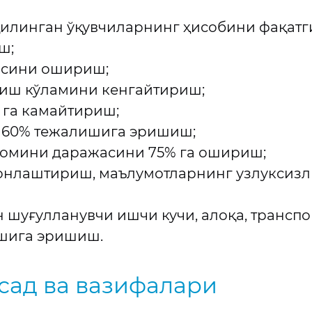
 қилинган ўқувчиларнинг ҳисобини фақат
ш;
асини ошириш;
атиш кўламини кенгайтириш;
 га камайтириш;
г 60% тежалишига эришиш;
зомини даражасини 75% га ошириш;
нлаштириш, маълумотларнинг узлуксизли
шуғулланувчи ишчи кучи, алоқа, транспор
ишига эришиш.
сад ва вазифалари