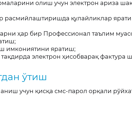
номаларини олиш учун электрон ариза ша
лар расмийлаштиришда қулайликлар ярати
ларни ҳар бир Профессионал таълим муас
атиш;
аш имкониятини яратиш;
 тақдирда электрон ҳисобварақ фактура 
тдан ўтиш
аниш учун қисқа смс-парол орқали рўйха