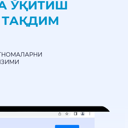
А ЎҚИТИШ
 ТАҚДИМ
РТНОМАЛАРНИ
ИЗИМИ