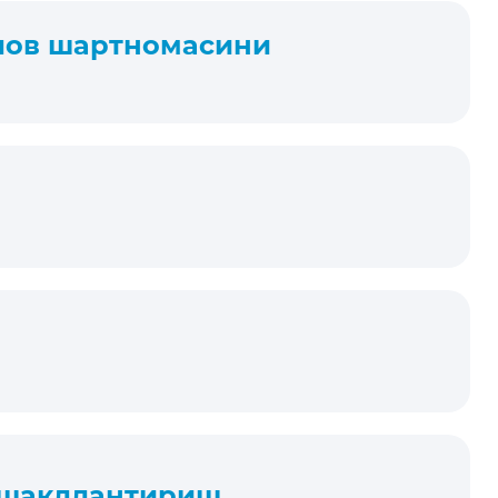
ўлов шартномасини
 шакллантириш