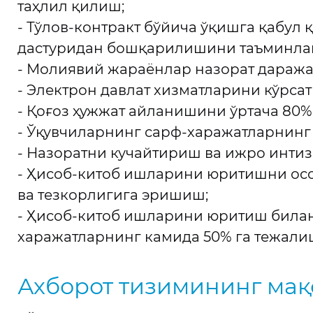
таҳлил қилиш;
- Тўлов-контракт бўйича ўқишга қабул
дастуридан бошқарилишини таъминла
- Молиявий жараёнлар назорат дараж
- Электрон давлат хизматларини кўрс
- Қоғоз ҳужжат айланишини ўртача 80%
- Ўқувчиларнинг сарф-харажатларнин
- Назоратни кучайтириш ва ижро инти
- Ҳисоб-китоб ишларини юритишни осо
ва тезкорлигига эришиш;
- Ҳисоб-китоб ишларини юритиш билан 
харажатларнинг камида 50% га тежал
Ахборот тизимининг мақ