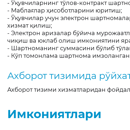
- Ўқувчиларнинг тўлов-контракт шарт
- Маблағлар ҳисоботларини юритиш;
- Ўқувчилар учун электрон шартнома
хизмат қилиш;
- Электрон аризалар бўйича мурожаат
чиқиш ва юклаб олиш имкониятини яр
- Шартноманинг суммасини бўлиб тўл
- Кўп томонлама шартнома имзоланган
Ахборот тизимида рўйха
Ахборот тизими хизматларидан фойдал
Имкониятлари