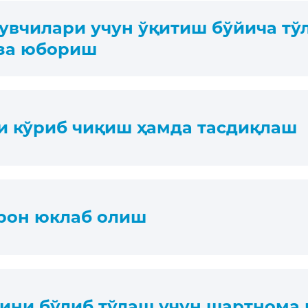
қувчилари учун ўқитиш бўйича т
иза юбориш
и кўриб чиқиш ҳамда тасдиқлаш
рон юклаб олиш
ини бўлиб тўлаш учун шартнома