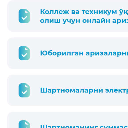
Коллеж ва техникум ў
олиш учун онлайн ар
Юборилган аризаларн
Шартномаларни элект
Шартноманинг суммас