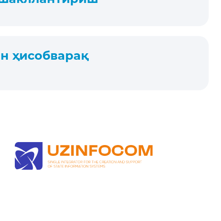
н ҳисобварақ