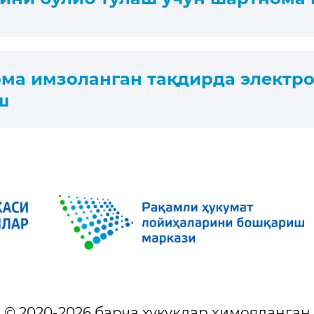
ма имзоланган тақдирда электро
ш
© 2020-
2026
барча ҳуқуқлар ҳимояланган