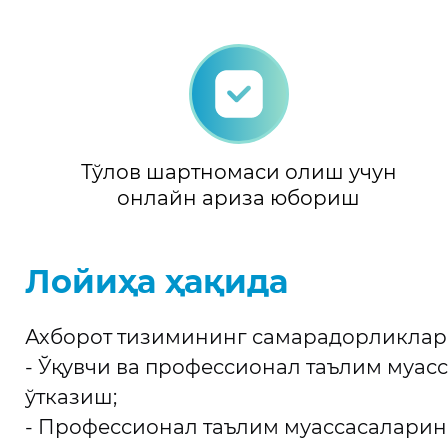
Тўлов шартномаси олиш учун
онлайн ариза юбориш
Лойиҳа ҳақида
Ахборот тизимининг самарадорликлар
- Ўқувчи ва профессионал таълим муас
ўтказиш;
- Профессионал таълим муассасаларин