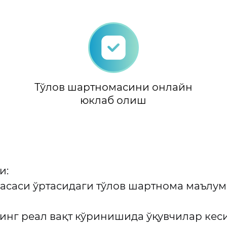
Тўлов шартномасини онлайн
юклаб олиш
и:
сасаси ўртасидаги тўлов шартнома маълу
инг реал вақт кўринишида ўқувчилар ке