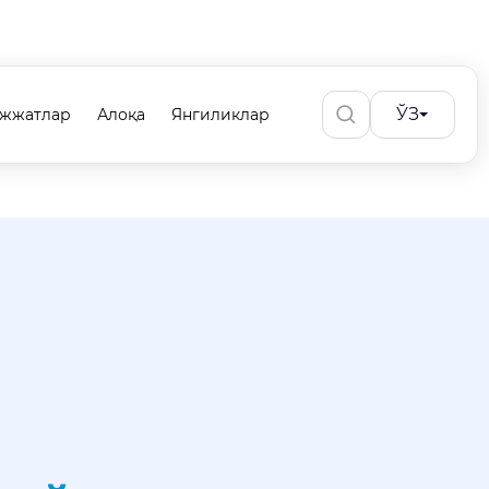
ЎЗ
ужжатлар
Алоқа
Янгиликлар