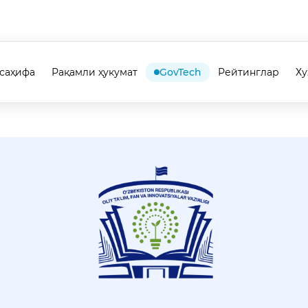
саҳифа
Рақамли ҳукумат
GovTech
Рейтинглар
Х