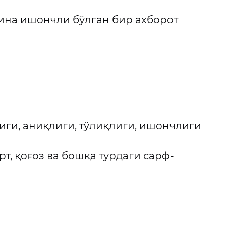
гина ишончли бўлган бир ахборот
ги, аниқлиги, тўлиқлиги, ишончлиги
т, қоғоз ва бошқа турдаги сарф-