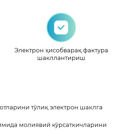
Электрон ҳисобварақ фактура
шакллантириш
мотларини тўлиқ электрон шаклга
симида молиявий кўрсаткичларини