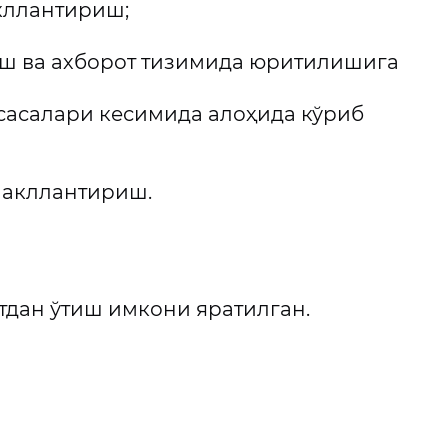
кллантириш;
ш ва ахборот тизимида юритилишига
сасалари кесимида алоҳида кўриб
шакллантириш.
тдан ўтиш имкони яратилган.