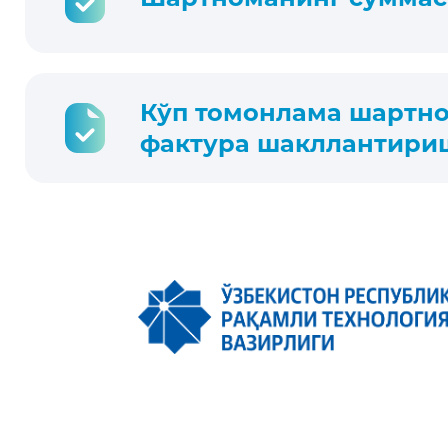
Кўп томонлама шартно
фактура шакллантири