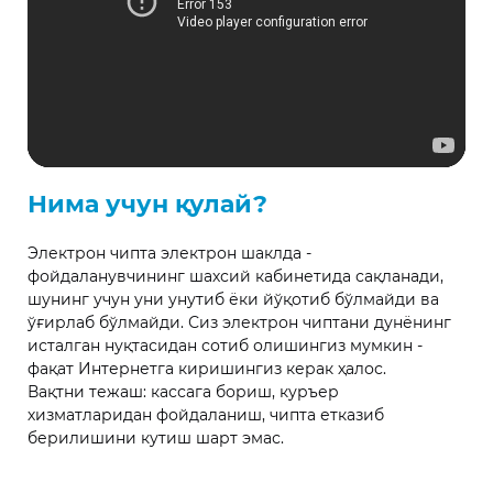
Нима учун қулай?
Электрон чипта электрон шаклда -
фойдаланувчининг шахсий кабинетида сақланади,
шунинг учун уни унутиб ёки йўқотиб бўлмайди ва
ўғирлаб бўлмайди. Сиз электрон чиптани дунёнинг
исталган нуқтасидан сотиб олишингиз мумкин -
фақат Интернетга киришингиз керак ҳалос.
Вақтни тежаш: кассага бориш, куръер
хизматларидан фойдаланиш, чипта етказиб
берилишини кутиш шарт эмас.