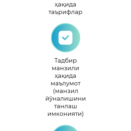
ҳақида
таърифлар
Тадбир
манзили
ҳақида
маълумот
(манзил
йўналишини
танлаш
имконияти)