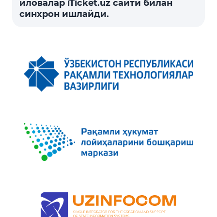
иловалар iTicket.uz сайти билан
синхрон ишлайди.