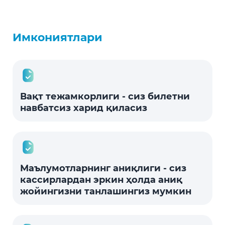
Имкониятлари
Вақт тежамкорлиги - сиз билетни
навбатсиз харид қиласиз
Маълумотларнинг аниқлиги - сиз
кассирлардан эркин ҳолда аниқ
жойингизни танлашингиз мумкин