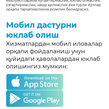
маълумотларини кўпайтирмаслик, юклаб олмаслик,
ўзгартирмаслик, нашр қилмаслик ёки турли йўллар
орқали тарқатмасликка розилик билидрасиз.
Мобил дастурни
юклаб олиш
Хизматлардан мобил иловалар
орқали фойдаланиш учун
қуйидаги ҳаволалардан юклаб
олишингиз мумкин: