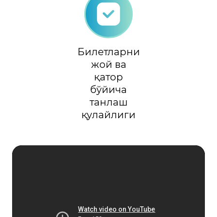
Билетларни
жой ва
қатор
бўйича
танлаш
қулайлиги