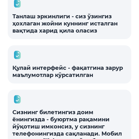
Танлаш эркинлиги - сиз ўзингиз
ҳохлаган жойни куннинг исталган
вақтида харид қила оласиз
Қулай интерфейс - фақатгина зарур
маълумотлар кўрсатилган
Сизнинг билетингиз доим
ёнингизда - буюртма рақамини
йўқотиш имконсиз, у сизнинг
телефонингизда сақланади. Мобил