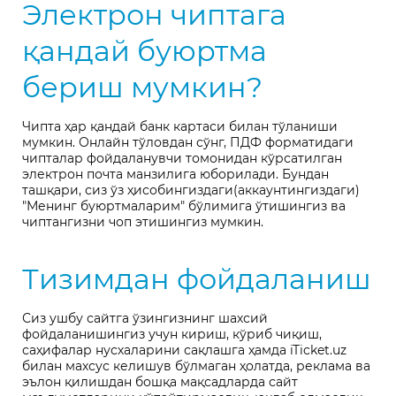
Электрон чиптага
қандай буюртма
бериш мумкин?
Чипта ҳар қандай банк картаси билан тўланиши
мумкин. Онлайн тўловдан сўнг, ПДФ форматидаги
чипталар фойдаланувчи томонидан кўрсатилган
электрон почта манзилига юборилади. Бундан
ташқари, сиз ўз ҳисобингиздаги(аккаунтингиздаги)
"Менинг буюртмаларим" бўлимига ўтишингиз ва
чиптангизни чоп этишингиз мумкин.
Тизимдан фойдаланиш
Сиз ушбу сайтга ўзингизнинг шахсий
фойдаланишингиз учун кириш, кўриб чиқиш,
саҳифалар нусхаларини сақлашга ҳамда iTicket.uz
билан махсус келишув бўлмаган ҳолатда, реклама ва
эълон қилишдан бошқа мақсадларда сайт