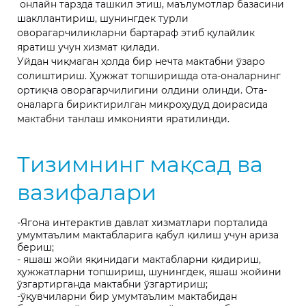
онлайн тарзда ташкил этиш, маълумотлар базасини
шакллантириш, шунингдек турли
оворагарчиликларни бартараф этиб қулайлик
яратиш учун хизмат қилади.
Уйдан чиқмаган ҳолда бир нечта мактабни ўзаро
солиштириш. Ҳужжат топширишда ота-оналарнинг
ортиқча оворагарчилигини олдини олинди. Ота-
оналарга бириктирилган микроҳудуд доирасида
мактабни танлаш имконияти яратилинди.
Тизимнинг мақсад ва
вазифалари
-Ягона интерактив давлат хизматлари порталида
умумтаълим мактабларига қабул қилиш учун ариза
бериш;
- яшаш жойи яқинидаги мактабларни қидириш,
ҳужжатларни топшириш, шунингдек, яшаш жойини
ўзгартирганда мактабни ўзгартириш;
-ўқувчиларни бир умумтаълим мактабидан