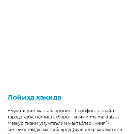
Лойиҳа ҳақида
Умумтаълим мактабларининг 1-синфига онлайн
тарзда қабул қилиш ахборот тизими my.maktab.uz -
Мазкур тизим умумтаълим мактабларининг 1-
синфига ҳамда мактабларда ўқувчилар ҳаракатини