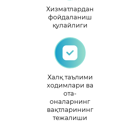
Хизматлардан
фойдаланиш
қулайлиги
Халқ таълими
ходимлари ва
ота-
оналарнинг
вақтларининг
тежалиши