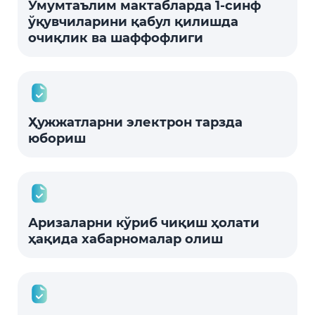
Умумтаълим мактабларда 1-синф
ўқувчиларини қабул қилишда
очиқлик ва шаффофлиги
Ҳужжатларни электрон тарзда
юбориш
Аризаларни кўриб чиқиш ҳолати
ҳақида хабарномалар олиш