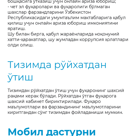
бошқасига ўтказиш учун онлайн ариза юбориш;
- чет эл фуқаролари ва фуқаролиги бўлмаган
шахслар фарзандларини Ўзбекистон
Республикасидаги умумтаълим мактабларига қабул
қилиш учун онлайн ариза юбориш имкониятини
яратиш.
Шу билан бирга, қабул жараёнларида ноқонуний
хатти-ҳаракатлар, шу жумладан коррупсия ҳолатлари
олди олиш.
Тизимда рўйхатдан
ўтиш
Тизимдан рўйхатдан ўтиш учун фуқаронинг шахсий
рақами керак бўлади. Рўйхатдан ўтган фуқарога
шахсий кабинет бириктирилади. Фуқаро
маълумотлари ва фарзандининг маълумотларини
киритгандан сўнг тизимдан фойладаниши мумкин.
Мобил дастурни