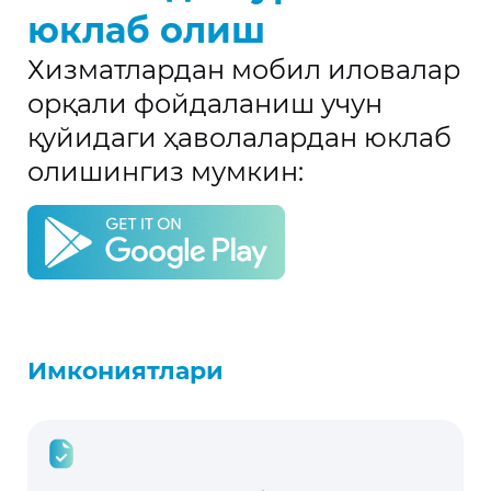
юклаб олиш
Хизматлардан мобил иловалар
орқали фойдаланиш учун
қуйидаги ҳаволалардан юклаб
олишингиз мумкин:
Имкониятлари