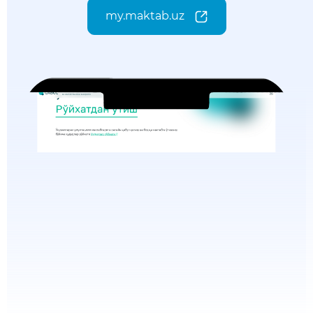
my.maktab.uz