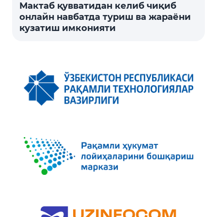
Мактаб қувватидан келиб чиқиб
онлайн навбатда туриш ва жараёни
кузатиш имконияти