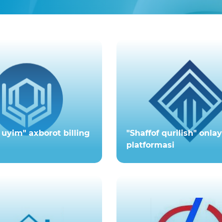
uyim" axborot billing
"Shaffof qurilish" onla
platformasi