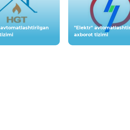
avtomatlashtirilgan
"Elektr" avtomatlashti
tizimi
axborot tizimi