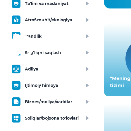
Ta'lim va madaniyat
Atrof-muhit/ekologiya
Bandlik
Sog‘liqni saqlash
Adliya
"Mening 
Ijtimoiy himoya
tizimi
Biznes/moliya/xaridlar
Soliqlar/bojxona to'lovlari