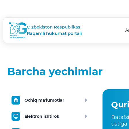
O'zbekiston Respublikasi
A
Raqamli hukumat portali
Barcha yechimlar
Ochiq ma'lumotlar
Qur
Elektron ishtirok
Batafs
ustiga