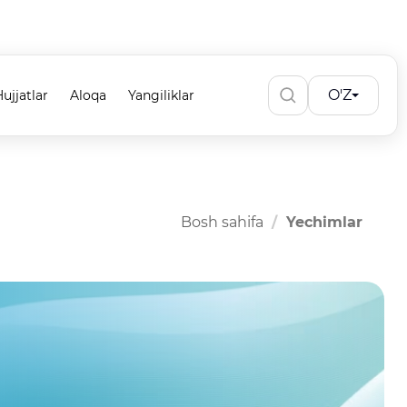
O'Z
ujjatlar
Aloqa
Yangiliklar
Bosh sahifa
Yechimlar