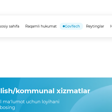
sosiy sahifa
Raqamli hukumat
GovTech
Reytinglar
H
ilish/kommunal xizmatlar
il ma'lumot uchun loyihani
 bosing