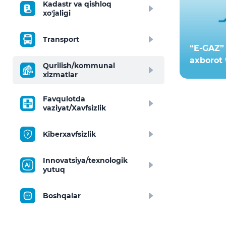
Kadastr va qishloq
xo'jaligi
Transport
“E-GAZ” 
axborot 
Qurilish/kommunal
xizmatlar
Favqulotda
vaziyat/Xavfsizlik
Kiberxavfsizlik
Innovatsiya/texnologik
yutuq
Boshqalar