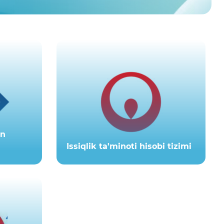
yn
Issiqlik ta'minoti hisobi tizimi