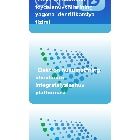
foydalanuvchilarining
yagona identifikatsiya
tizimi
"Elektron hukumat"ning
idoralararo
integratsiyalashuv
platformasi