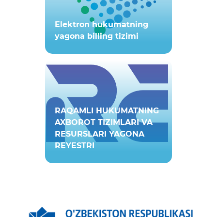
Elektron hukumatning
yagona billing tizimi
RAQAMLI HUKUMATNING
AXBOROT TIZIMLARI VA
RESURSLARI YAGONA
REYESTRI