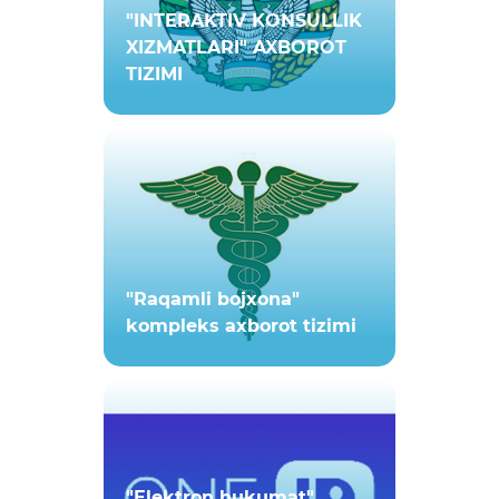
"INTERAKTIV KONSULLIK
XIZMATLARI" AXBOROT
TIZIMI
"Raqamli bojxona"
kompleks axborot tizimi
"Elektron hukumat"