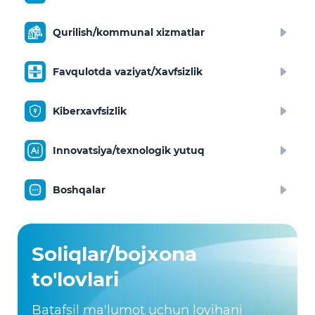
Qurilish/kommunal xizmatlar
Favqulotda vaziyat/Xavfsizlik
Kiberxavfsizlik
Innovatsiya/texnologik yutuq
Boshqalar
Soliqlar/bojxona
to'lovlari
Batafsil ma'lumot uchun loyihani