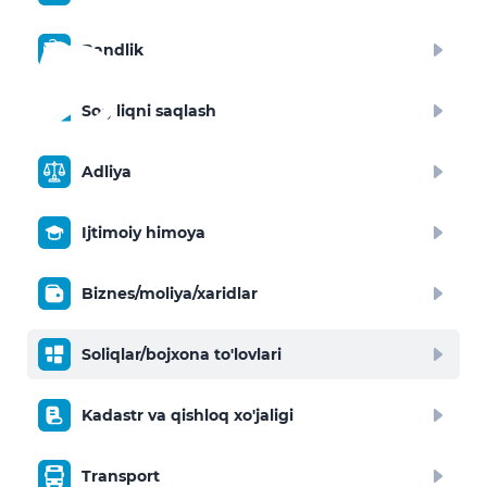
Bandlik
Sog‘liqni saqlash
Adliya
Ijtimoiy himoya
Biznes/moliya/xaridlar
Soliqlar/bojxona to'lovlari
Kadastr va qishloq xo'jaligi
Transport