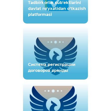
Tadbirkorlik sub'ektlarini
davlat ro'yxatidan o'tkazish
platformasi
Система регистрации
договоров аренды