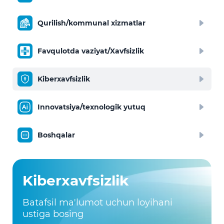
Qurilish/kommunal xizmatlar
Favqulotda vaziyat/Xavfsizlik
Kiberxavfsizlik
Innovatsiya/texnologik yutuq
Boshqalar
Kiberxavfsizlik
Batafsil ma'lumot uchun loyihani
ustiga bosing