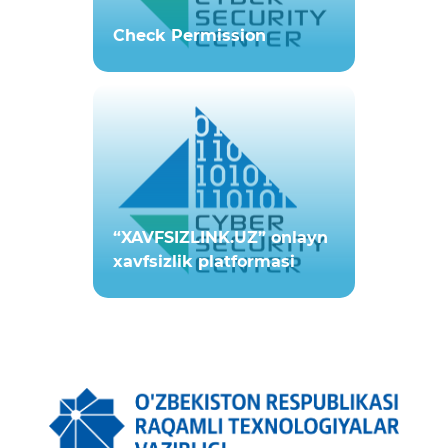
Check Permission
“XAVFSIZLINK.UZ” onlayn
xavfsizlik platformasi