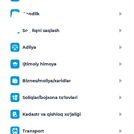
Bandlik
Sog‘liqni saqlash
Adliya
Ijtimoiy himoya
Biznes/moliya/xaridlar
Soliqlar/bojxona to'lovlari
Kadastr va qishloq xo'jaligi
Transport