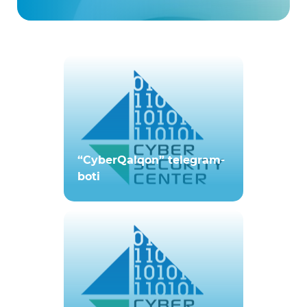
“CyberQalqon” telegram-
boti