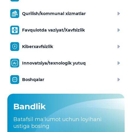
Qurilish/kommunal xizmatlar
Favqulotda vaziyat/Xavfsizlik
Kiberxavfsizlik
Innovatsiya/texnologik yutuq
Boshqalar
Bandlik
Batafsil ma'lumot uchun loyihani
ustiga bosing