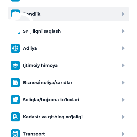
Bandlik
Sog‘liqni saqlash
Adliya
Ijtimoiy himoya
Biznes/moliya/xaridlar
Soliqlar/bojxona to'lovlari
Kadastr va qishloq xo'jaligi
Transport