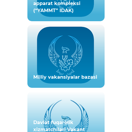
apparat kompleksi
(“YAMMT” IDAK)
Milliy vakansiyаlar bazasi
Davlat fuqarolik
xizmatchilari Vakant