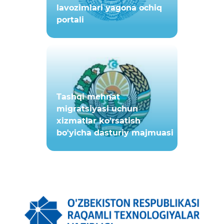
lavozimlari yagona ochiq
portali
Tashqi mehnat
migratsiyasi uchun
xizmatlar ko'rsatish
bo'yicha dasturiy majmuasi