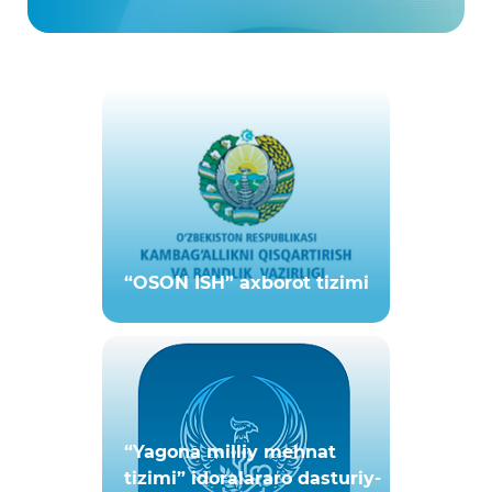
“OSON ISH” axborot tizimi
“Yagona milliy mehnat
tizimi” idoralararo dasturiy-