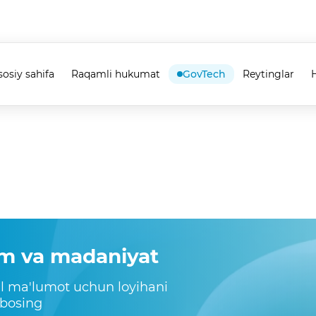
sosiy sahifa
Raqamli hukumat
GovTech
Reytinglar
H
im va madaniyat
il ma'lumot uchun loyihani
 bosing