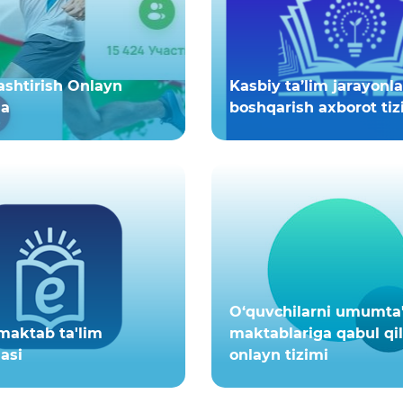
ashtirish Onlayn
Kasbiy ta’lim jarayonla
ma
boshqarish axborot tiz
O‘quvchilarni umumta
maktab ta'lim
maktablariga qabul qi
asi
onlayn tizimi