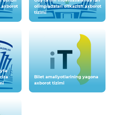
sh uchun
Oliy ta’lim muassasalarida fan
h axborot
olimpiadalari o‘tkazish axborot
tizimi
ayta
riza
Bilet amaliyotlarining yagona
mi
axborot tizimi