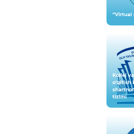
“Virtual
Kollej v
o‘qitish
shartnom
tizimi