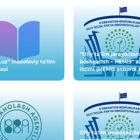
“Oliy ta’lim jarayonlari
uz” masofaviy ta’lim
boshqarish – HEMIS” a
asi
tizimi (HEMIS axborot t
Oliy taʼlim muassasala