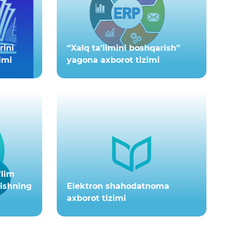
rini
“Xalq ta’limini boshqarish”
imi
yagona axborot tizimi
'lim
lishning
Elektron shahodatnoma
axborot tizimi