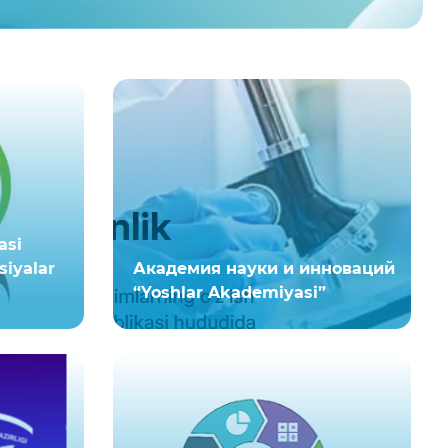
asi
iyalar
Академия науки и инноваций
“Yoshlar Akademiyasi”