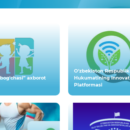
O‘zbekiston Respublik
 bog‘chasi” axborot
Hukumatining Innovats
Platformasi