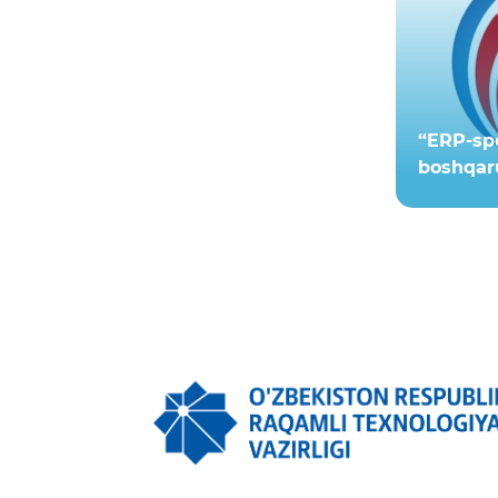
“ERP-sp
boshqaru