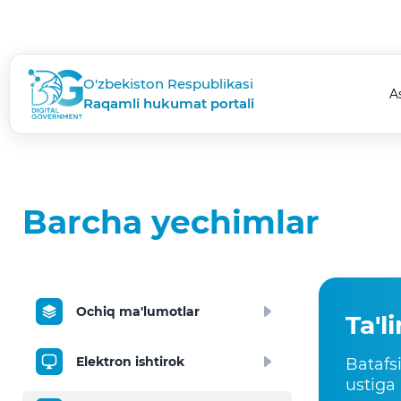
O'zbekiston Respublikasi
A
Raqamli hukumat portali
Barcha yechimlar
Ochiq ma'lumotlar
Ta'l
Elektron ishtirok
Batafs
ustiga