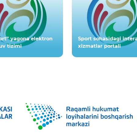
ort” yagona elektron
Sport sohasidagi inter
v tizimi
xizmatlar portali