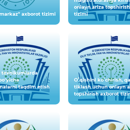
magistraturasiga kiri
onlayn ariza topshiris
 markaz" axborot tizimi
tizimi
a texnikumlarda
 bo‘yicha
Oʻqishini koʻchirish, q
alarni taqdim etish
tiklash uchun onlayn a
topshirish axborot tizi