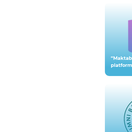
“Maktab.
platform