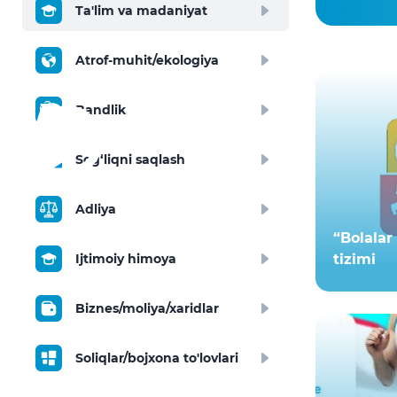
Ta'lim va madaniyat
Atrof-muhit/ekologiya
Bandlik
Sog‘liqni saqlash
Adliya
“Bolalar
Ijtimoiy himoya
tizimi
Biznes/moliya/xaridlar
Soliqlar/bojxona to'lovlari