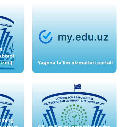
ni
xborot
izmi).
Yagona ta’lim xizmatlari portali
rining