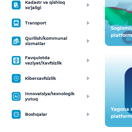
Kadastr va qishloq
xo'jaligi
Transport
Sogloml
platfor
Qurilish/kommunal
xizmatlar
Favqulotda
vaziyat/Xavfsizlik
Kiberxavfsizlik
Innovatsiya/texnologik
yutuq
Yagona 
Boshqalar
platform