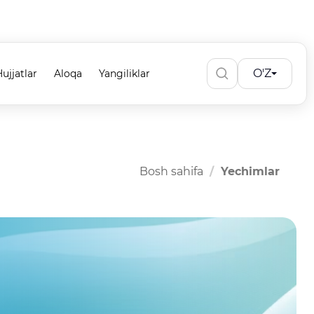
O'Z
ujjatlar
Aloqa
Yangiliklar
Bosh sahifa
Yechimlar