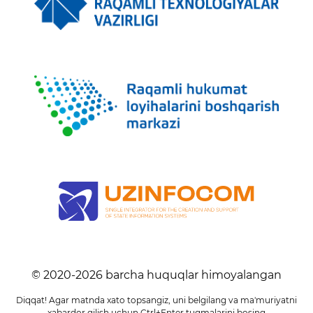
© 2020-
2026
barcha huquqlar himoyalangan
Diqqat! Agar matnda xato topsangiz, uni belgilang va ma'muriyatni
xabardor qilish uchun Ctrl+Enter tugmalarini bosing