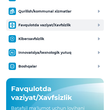
Qurilish/kommunal xizmatlar
Favqulotda vaziyat/Xavfsizlik
Kiberxavfsizlik
Innovatsiya/texnologik yutuq
Boshqalar
Favqulotda
vaziyat/Xavfsizlik
Batafsil ma'lumot uchun loyihani