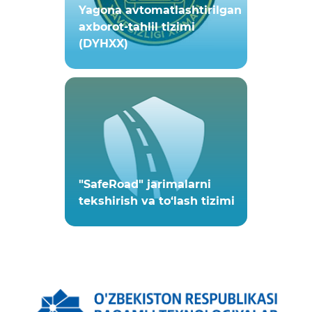
Yagona avtomatlashtirilgan
axborot-tahlil tizimi
(DYHXX)
"SafeRoad" jarimalarni
tekshirish va to‘lash tizimi