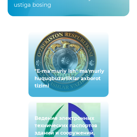
ustiga bosing
"E-ma'muriy ish" ma'muriy
huquqbuzarliklar axborot
tizimi
Ведение электронных
технических паспортов
зданий и сооружений,