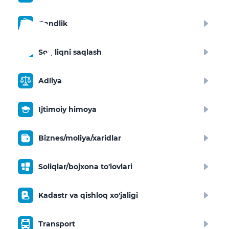
Bandlik
Sog‘liqni saqlash
Adliya
Ijtimoiy himoya
Biznes/moliya/xaridlar
Soliqlar/bojxona to'lovlari
Kadastr va qishloq xo'jaligi
Transport