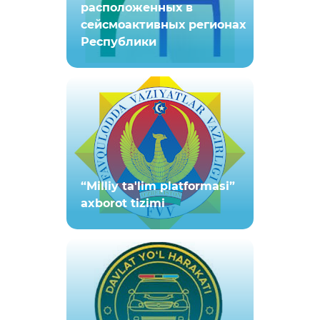
расположенных в
сейсмоактивных регионах
Республики
“Milliy ta'lim platformasi”
axborot tizimi