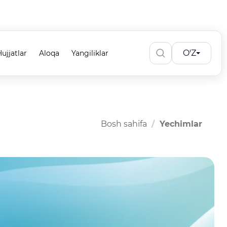
O'Z
ujjatlar
Aloqa
Yangiliklar
Bosh sahifa
Yechimlar