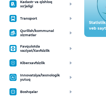
Kadastr va qishloq
xo'jaligi
Transport
Statisti
veb sayt
Qurilish/kommunal
xizmatlar
Favqulotda
vaziyat/Xavfsizlik
Kiberxavfsizlik
Innovatsiya/texnologik
yutuq
Boshqalar