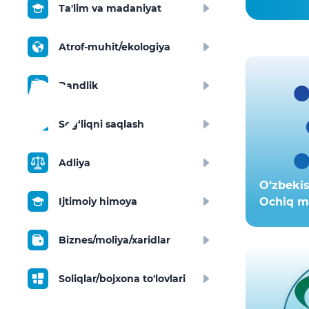
Ta'lim va madaniyat
Atrof-muhit/ekologiya
Bandlik
Sog‘liqni saqlash
Adliya
O‘zbekis
Ijtimoiy himoya
Ochiq ma
Biznes/moliya/xaridlar
Soliqlar/bojxona to'lovlari