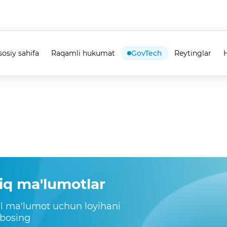
sosiy sahifa
Raqamli hukumat
GovTech
Reytinglar
H
iq ma'lumotlar
il ma'lumot uchun loyihani
 bosing