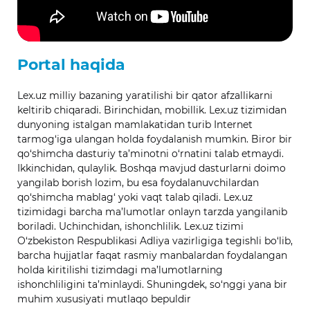
Portal haqida
Lex.uz milliy bazaning yaratilishi bir qator afzallikarni
keltirib chiqaradi. Birinchidan, mobillik. Lex.uz tizimidan
dunyoning istalgan mamlakatidan turib Internet
tarmog‘iga ulangan holda foydalanish mumkin. Biror bir
qo‘shimcha dasturiy ta’minotni o‘rnatini talab etmaydi.
Ikkinchidan, qulaylik. Boshqa mavjud dasturlarni doimo
yangilab borish lozim, bu esa foydalanuvchilardan
qo‘shimcha mablag‘ yoki vaqt talab qiladi. Lex.uz
tizimidagi barcha ma’lumotlar onlayn tarzda yangilanib
boriladi. Uchinchidan, ishonchlilik. Lex.uz tizimi
O‘zbekiston Respublikasi Adliya vazirligiga tegishli bo‘lib,
barcha hujjatlar faqat rasmiy manbalardan foydalangan
holda kiritilishi tizimdagi ma’lumotlarning
ishonchliligini ta’minlaydi. Shuningdek, so‘nggi yana bir
muhim xususiyati mutlaqo bepuldir