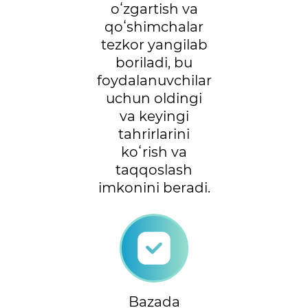
oʻzgartish va
qoʻshimchalar
tezkor yangilab
boriladi, bu
foydalanuvchilar
uchun oldingi
va keyingi
tahrirlarini
koʻrish va
taqqoslash
imkonini beradi.
Bazada