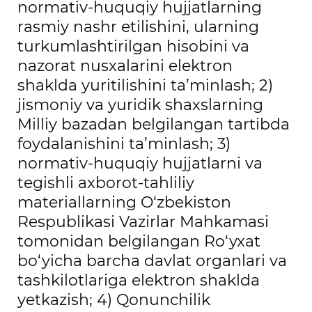
normativ-huquqiy hujjatlarning
rasmiy nashr etilishini, ularning
turkumlashtirilgan hisobini va
nazorat nusxalarini elektron
shaklda yuritilishini ta’minlash; 2)
jismoniy va yuridik shaxslarning
Milliy bazadan belgilangan tartibda
foydalanishini ta’minlash; 3)
normativ-huquqiy hujjatlarni va
tegishli axborot-tahliliy
materiallarning O‘zbekiston
Respublikasi Vazirlar Mahkamasi
tomonidan belgilangan Ro‘yxat
bo‘yicha barcha davlat organlari va
tashkilotlariga elektron shaklda
yetkazish; 4) Qonunchilik