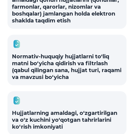
amaldagi qonun hujjatlarini (qonunlar,
farmonlar, qarorlar, nizomlar va
boshqalar) jamlangan holda elektron
shaklda taqdim etish
Normativ-huquqiy hujjatlarni to‘liq
matni bo‘yicha qidirish va filtrlash
(qabul qilingan sana, hujjat turi, raqami
va mavzusi bo‘yicha
Hujjatlarning amaldagi, o‘zgartirilgan
va o‘z kuchini yo‘qotgan tahrirlarini
ko‘rish imkoniyati