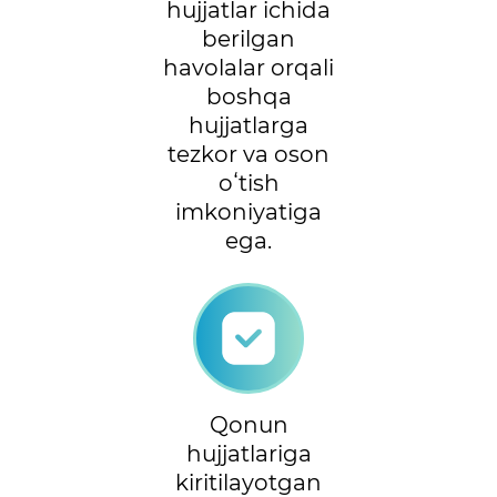
hujjatlar ichida
berilgan
havolalar orqali
boshqa
hujjatlarga
tezkor va oson
oʻtish
imkoniyatiga
ega.
Qonun
hujjatlariga
kiritilayotgan