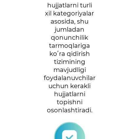
hujjatlarni turli
xil kategoriyalar
asosida, shu
jumladan
qonunchilik
tarmoqlariga
koʻra qidirish
tizimining
mavjudligi
foydalanuvchilar
uchun kerakli
hujjatlarni
topishni
osonlashtiradi.