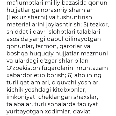
ma’lumotlari milliy bazasida qonun
hujjatlariga norasmiy sharhlar
(Lex.uz sharhi) va tushuntirish
materiallarini joylashtirish; 5) tezkor,
shiddatli davr islohotlari talablari
asosida yangi qabul qilinayotgan
qonunlar, farmon, qarorlar va
boshqa huquqiy hujjatlar mazmuni
va ulardagi o‘zgarishlar bilan
O‘zbekiston fuqarolarini muntazam
xabardor etib borish; 6) aholining
turli qatlamlari, o‘quvchi yoshlar,
kichik yoshdagi kitobxonlar,
imkoniyati cheklangan shaxslar,
talabalar, turli sohalarda faoliyat
yuritayotgan xodimlar, davlat