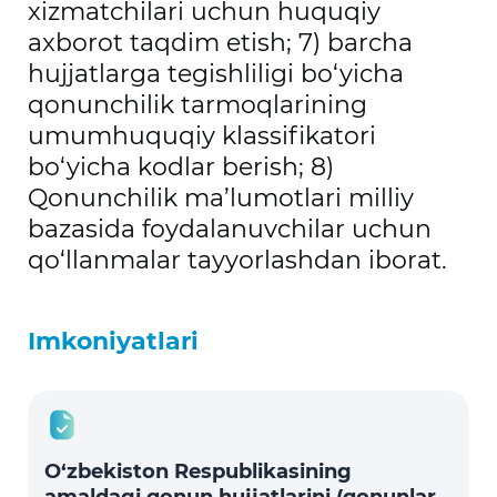
xizmatchilari uchun huquqiy
axborot taqdim etish; 7) barcha
hujjatlarga tegishliligi bo‘yicha
qonunchilik tarmoqlarining
umumhuquqiy klassifikatori
bo‘yicha kodlar berish; 8)
Qonunchilik ma’lumotlari milliy
bazasida foydalanuvchilar uchun
qo‘llanmalar tayyorlashdan iborat.
Imkoniyatlari
O‘zbekiston Respublikasining