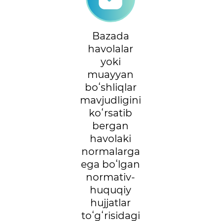
Bazada
havolalar
yoki
muayyan
boʻshliqlar
mavjudligini
koʻrsatib
bergan
havolaki
normalarga
ega boʻlgan
normativ-
huquqiy
hujjatlar
toʻgʻrisidagi