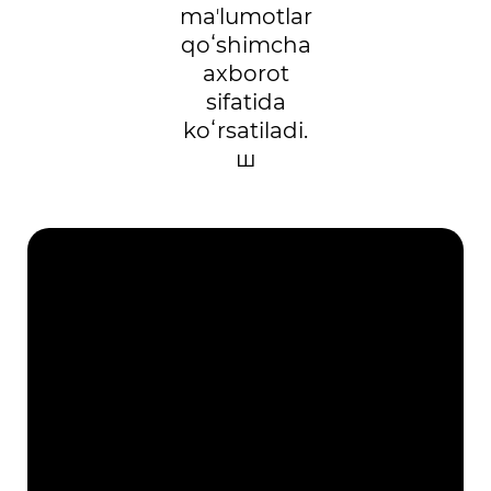
maʼlumotlar
qoʻshimcha
axborot
sifatida
koʻrsatiladi.
ш