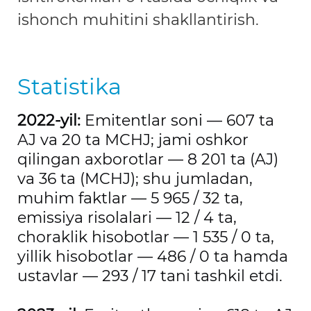
ishonch muhitini shakllantirish.
Statistika
2022-yil:
Emitentlar soni — 607 ta
AJ va 20 ta MCHJ; jami oshkor
qilingan axborotlar — 8 201 ta (AJ)
va 36 ta (MCHJ); shu jumladan,
muhim faktlar — 5 965 / 32 ta,
emissiya risolalari — 12 / 4 ta,
choraklik hisobotlar — 1 535 / 0 ta,
yillik hisobotlar — 486 / 0 ta hamda
ustavlar — 293 / 17 tani tashkil etdi.