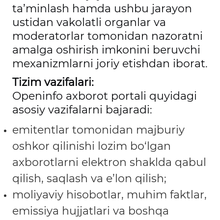
ta’minlash hamda ushbu jarayon
ustidan vakolatli organlar va
moderatorlar tomonidan nazoratni
amalga oshirish imkonini beruvchi
mexanizmlarni joriy etishdan iborat.
Tizim vazifalari:
Openinfo axborot portali quyidagi
asosiy vazifalarni bajaradi:
emitentlar tomonidan majburiy
oshkor qilinishi lozim bo‘lgan
axborotlarni elektron shaklda qabul
qilish, saqlash va e’lon qilish;
moliyaviy hisobotlar, muhim faktlar,
emissiya hujjatlari va boshqa