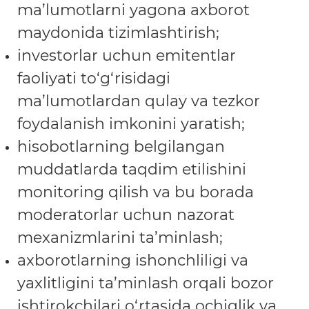
ma’lumotlarni yagona axborot
maydonida tizimlashtirish;
investorlar uchun emitentlar
faoliyati to‘g‘risidagi
ma’lumotlardan qulay va tezkor
foydalanish imkonini yaratish;
hisobotlarning belgilangan
muddatlarda taqdim etilishini
monitoring qilish va bu borada
moderatorlar uchun nazorat
mexanizmlarini ta’minlash;
axborotlarning ishonchliligi va
yaxlitligini ta’minlash orqali bozor
ishtirokchilari o‘rtasida ochiqlik va