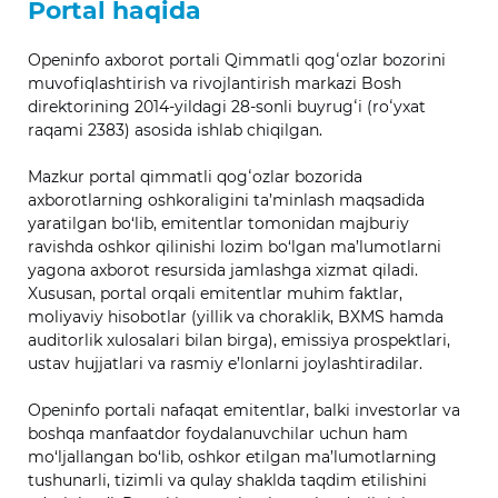
Portal haqida
Openinfo axborot portali Qimmatli qogʻozlar bozorini
muvofiqlashtirish va rivojlantirish markazi Bosh
direktorining 2014-yildagi 28-sonli buyrugʻi (roʻyxat
raqami 2383) asosida ishlab chiqilgan.
Mazkur portal qimmatli qogʻozlar bozorida
axborotlarning oshkoraligini ta’minlash maqsadida
yaratilgan bo‘lib, emitentlar tomonidan majburiy
ravishda oshkor qilinishi lozim bo‘lgan ma’lumotlarni
yagona axborot resursida jamlashga xizmat qiladi.
Xususan, portal orqali emitentlar muhim faktlar,
moliyaviy hisobotlar (yillik va choraklik, BXMS hamda
auditorlik xulosalari bilan birga), emissiya prospektlari,
ustav hujjatlari va rasmiy e’lonlarni joylashtiradilar.
Openinfo portali nafaqat emitentlar, balki investorlar va
boshqa manfaatdor foydalanuvchilar uchun ham
mo‘ljallangan bo‘lib, oshkor etilgan ma’lumotlarning
tushunarli, tizimli va qulay shaklda taqdim etilishini