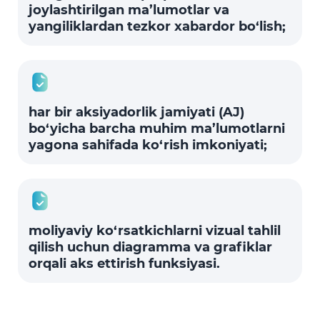
joylashtirilgan ma’lumotlar va
yangiliklardan tezkor xabardor bo‘lish;
har bir aksiyadorlik jamiyati (AJ)
bo‘yicha barcha muhim ma’lumotlarni
yagona sahifada ko‘rish imkoniyati;
moliyaviy ko‘rsatkichlarni vizual tahlil
qilish uchun diagramma va grafiklar
orqali aks ettirish funksiyasi.