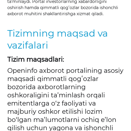
ta’minlaydi. Portal investorlarning xabardorligini
oshirish hamda qimmatli qogʻozlar bozorida ishonchli
axborot muhitini shakllantirishga xizmat qiladi.
Tizimning maqsad va
vazifalari
Tizim maqsadlari:
Openinfo axborot portalining asosiy
maqsadi qimmatli qogʻozlar
bozorida axborotlarning
oshkoraligini ta’minlash orqali
emitentlarga o‘z faoliyati va
majburiy oshkor etilishi lozim
bo‘lgan ma’lumotlarni ochiq e’lon
qilish uchun yagona va ishonchli