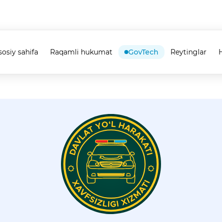
sosiy sahifa
Raqamli hukumat
GovTech
Reytinglar
H