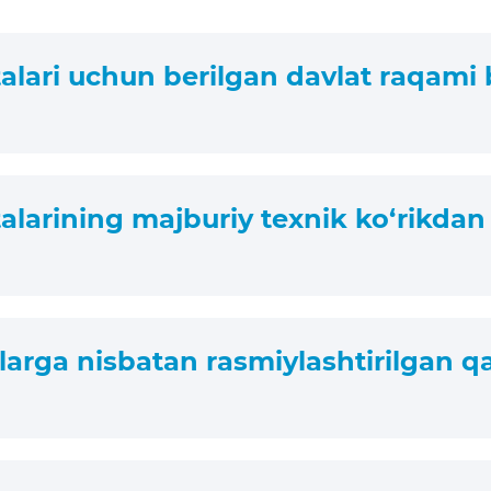
lari uchun berilgan davlat raqami be
larining majburiy texnik ko‘rikdan 
rga nisbatan rasmiylashtirilgan qar