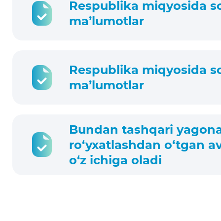
Respublika miqyosida sodi
ma’lumotlar
Respublika miqyosida sodi
ma’lumotlar
Bundan tashqari yagona 
ro‘yxatlashdan o‘tgan a
o‘z ichiga oladi