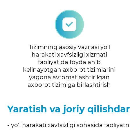
Tizimning asosiy vazifasi yo‘l
harakati xavfsizligi xizmati
faoliyatida foydalanib
kelinayotgan axborot tizimlarini
yagona avtomatlashtirilgan
axborot tizimiga birlashtirish
Yaratish va joriy qilishd
- yo‘l harakati xavfsizligi sohasida faoliy