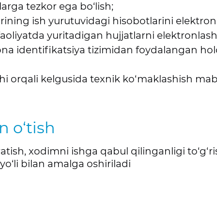
larga tezkor ega bo‘lish;
arining ish yurutuvidagi hisobotlarini elektron
i faoliyatda yuritadigan hujjatlarni elektronlas
na identifikatsiya tizimidan foydalangan hold
hi orqali kelgusida texnik ko‘maklashish mabla
n o‘tish
ratish, xodimni ishga qabul qilinganligi to‘g‘
o‘li bilan amalga oshiriladi