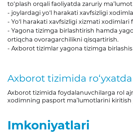
to‘plash orqali faoliyatda zaruriy ma’lumot
- joylardagi yo‘l harakati xavfsizligi xodiml
- Yo‘l harakati xavfsizligi xizmati xodimlar
- Yagona tizimga birlashtirish hamda yago
ortiqcha ovoragarchilikni qisqartirish.
- Axborot tizimlar yagona tizimga birlashis
Axborot tizimida ro‘yxatda
Axborot tizimida foydalanuvchilarga rol aj
xodimning pasport ma’lumotlarini kiritish y
Imkoniyatlari