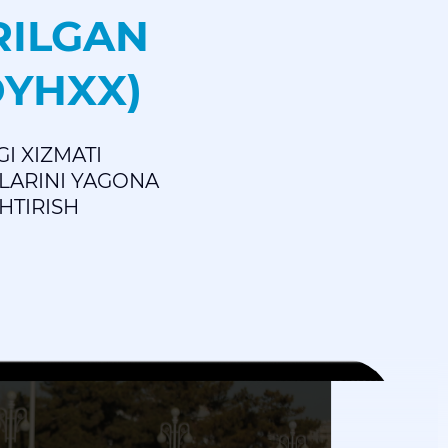
RILGAN
DYHXX)
GI XIZMATI
LARINI YAGONA
HTIRISH