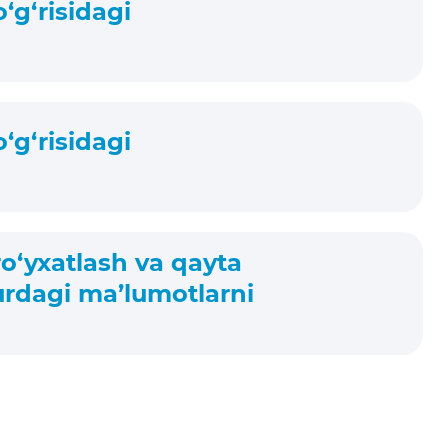
‘g‘risidagi
‘g‘risidagi
o‘yxatlash va qayta
urdagi ma’lumotlarni