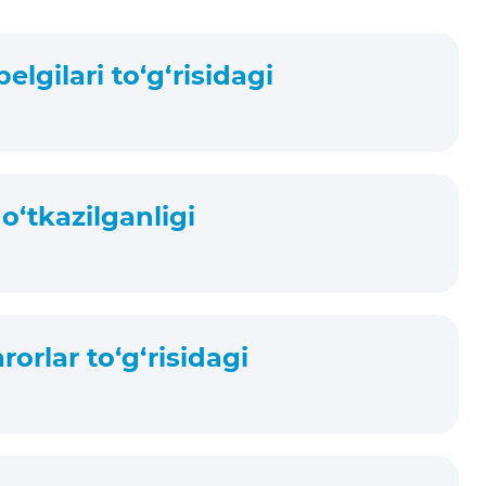
lgilari to‘g‘risidagi
o‘tkazilganligi
orlar to‘g‘risidagi