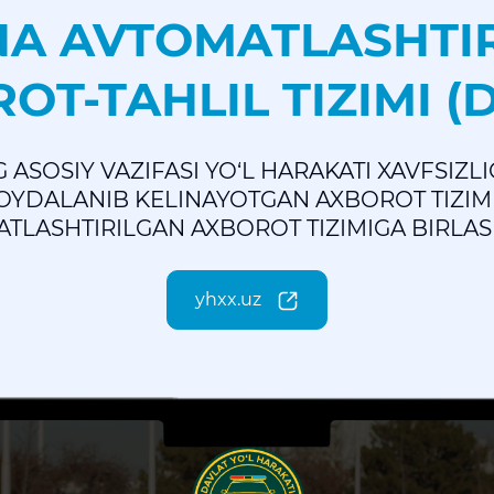
A AVTOMATLASHTI
OT-TAHLIL TIZIMI (
 ASOSIY VAZIFASI YO‘L HARAKATI XAVFSIZLI
FOYDALANIB KELINAYOTGAN AXBOROT TIZIM
TLASHTIRILGAN AXBOROT TIZIMIGA BIRLAS
yhxx.uz