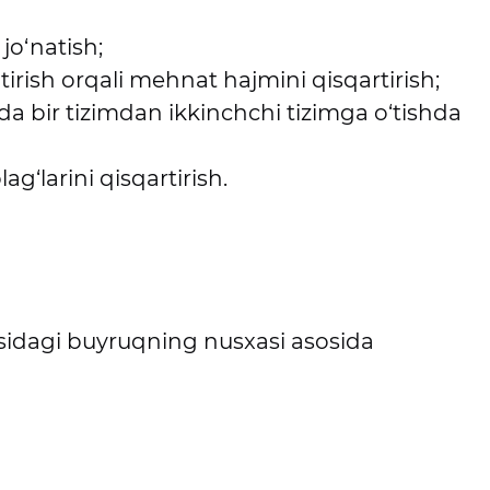
 jo‘natish;
htirish orqali mehnat hajmini qisqartirish;
a bir tizimdan ikkinchchi tizimga o‘tishda
g‘larini qisqartirish.
risidagi buyruqning nusxasi asosida