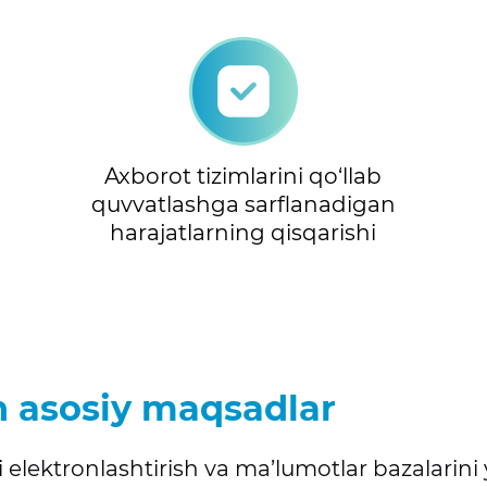
Axborot tizimlarini qo‘llab
quvvatlashga sarflanadigan
harajatlarning qisqarishi
an asosiy maqsadlar
atni elektronlashtirish va ma’lumotlar bazalar