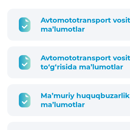
Avtomototransport vosita
ma’lumotlar
Avtomototransport vosita
to‘g‘risida ma’lumotlar
Ma’muriy huquqbuzarlikla
ma’lumotlar