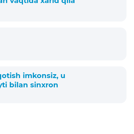
an vaqtida xarid qila
qotish imkonsiz, u
yti bilan sinxron