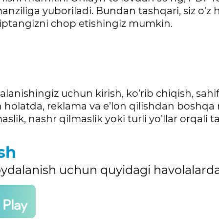
nziliga yuboriladi. Bundan tashqari, siz o'z
hiptangizni chop etishingiz mumkin.
alanishingiz uchun kirish, ko’rib chiqish, sa
n holatda, reklama va e’lon qilishdan boshqa
lik, nashr qilmaslik yoki turli yo’llar orqali ta
sh
foydalanish uchun quyidagi havolalard