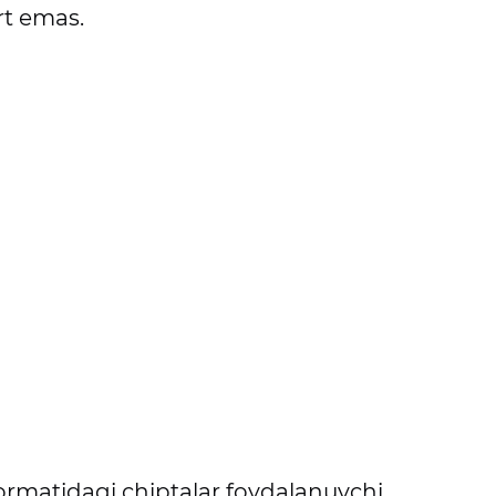
rt emas.
ormatidagi chiptalar foydalanuvchi