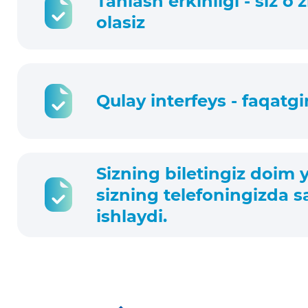
Tanlash erkinligi - siz o
olasiz
Qulay interfeys - faqatg
Sizning biletingiz doim 
sizning telefoningizda sa
ishlaydi.