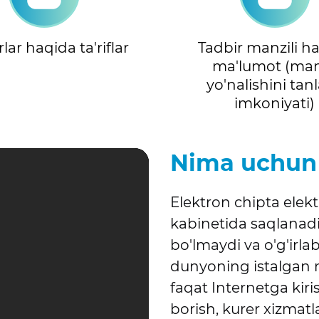
lar haqida ta'riflar
Tadbir manzili h
ma'lumot (man
yo'nalishini tan
imkoniyati)
Nima uchun
Elektron chipta elek
kabinetida saqlanadi
bo'lmaydi va o'g'irla
dunyoning istalgan 
faqat Internetga kiri
borish, kurer xizmatl