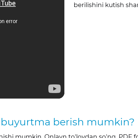
berilishini kutish sha
y buyurtma berish mumkin?
anishi mumkin. Onlayn to'lovdan so'ng, PDF f