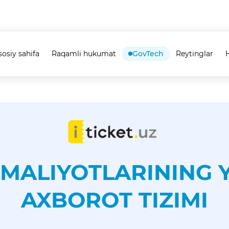
sosiy sahifa
Raqamli hukumat
GovTech
Reytinglar
H
AMALIYOTLARINING
AXBOROT TIZIMI