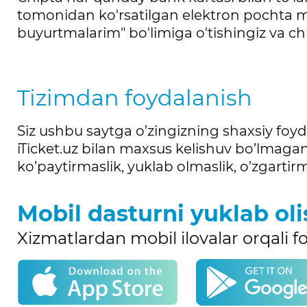
tomonidan ko'rsatilgan elektron pochta ma
buyurtmalarim" bo'limiga o'tishingiz va c
Tizimdan foydalanish
Siz ushbu saytga o’zingizning shaxsiy foyd
iTicket.uz bilan maxsus kelishuv bo’lmaga
ko’paytirmaslik, yuklab olmaslik, o’zgartirmas
Mobil dasturni yuklab oli
Xizmatlardan mobil ilovalar orqali 