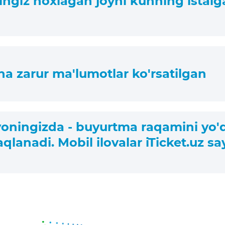
'zingiz hoxlagan joyni kunning istalg
ina zarur ma'lumotlar ko'rsatilgan
yoningizda - buyurtma raqamini yo'
qlanadi. Mobil ilovalar iTicket.uz sa