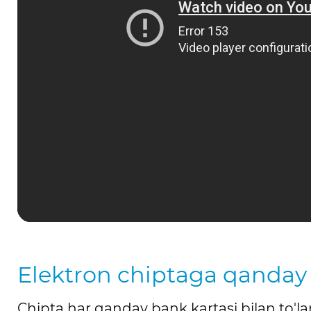
Elektron chiptaga qanda
Chipta har qanday bank kartasi bilan to'l