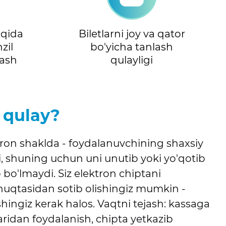
aqida
Biletlarni joy va qator
zil
bo'yicha tanlash
lash
qulayligi
 qulay?
tron shaklda - foydalanuvchining shaxsiy
, shuning uchun uni unutib yoki yo'qotib
b bo'lmaydi. Siz elektron chiptani
nuqtasidan sotib olishingiz mumkin -
shingiz kerak halos. Vaqtni tejash: kassaga
aridan foydalanish, chipta yetkazib