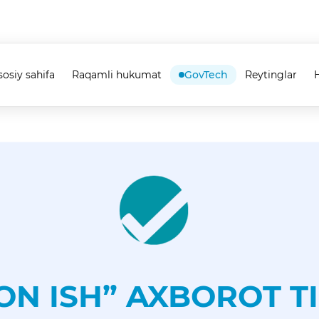
sosiy sahifa
Raqamli hukumat
GovTech
Reytinglar
H
ON ISH” AXBOROT TI