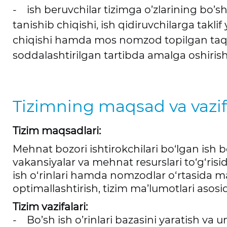
- ish beruvchilar tizimga o’zlarining bo’sh
tanishib chiqishi, ish qidiruvchilarga taklif
chiqishi hamda mos nomzod topilgan taqdi
soddalashtirilgan tartibda amalga oshiris
Tizimning maqsad va vazif
Tizim maqsadlari:
Mehnat bozori ishtirokchilari bo‘lgan ish be
vakansiyalar va mehnat resurslari to‘g‘risi
ish o‘rinlari hamda nomzodlar o‘rtasida ma
optimallashtirish, tizim ma’lumotlari asosid
Tizim vazifalari:
- Bo’sh ish o’rinlari bazasini yaratish va u