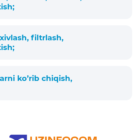
ish;
vlash, filtrlash,
ish;
arni ko’rib chiqish,