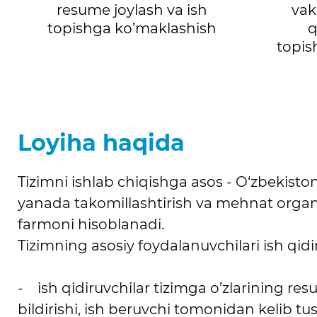
resume joylash va ish
vak
topishga ko’maklashish
q
topis
Loyiha haqida
Tizimni ishlab chiqishga asos - O‘zbekiston
yanada takomillashtirish va mehnat organla
farmoni hisoblanadi.
Tizimning asosiy foydalanuvchilari ish qidir
- ish qidiruvchilar tizimga o’zlarining res
bildirishi, ish beruvchi tomonidan kelib tus