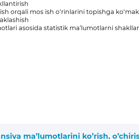
llantirish
sh orqali mos ish o‘rinlarini topishga ko‘mak
aklashish
tlari asosida statistik ma’lumotlarni shakllan
iya ma’lumotlarini ko’rish, o’chirish