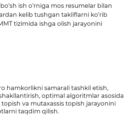
, bo’sh ish o’rniga mos resumelar bilan
lardan kelib tushgan takliflarni ko’rib
T tizimida ishga olish jarayonini
ro hamkorlikni samarali tashkil etish,
shakllantirish, optimal algoritmlar asosida
 topish va mutaxassis topish jarayonini
tlarni taqdim qilish.