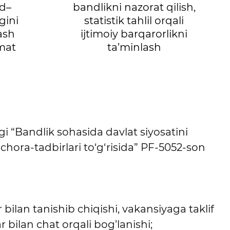
d–
bandlikni nazorat qilish,
gini
statistik tahlil orqali
lash
ijtimoiy barqarorlikni
zmat
ta’minlash
gi “Bandlik sohasida davlat siyosatini
chora-tadbirlari to‘g‘risida” PF-5052-son
bilan tanishib chiqishi, vakansiyaga taklif
r bilan chat orqali bog’lanishi;