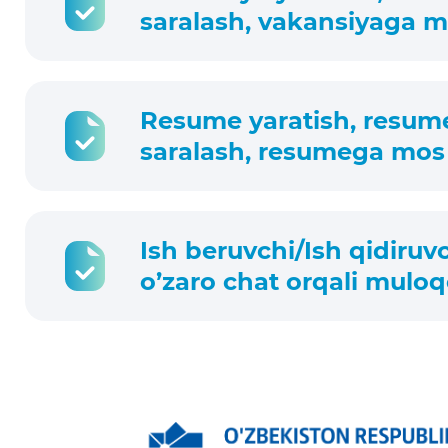
saralash, vakansiyaga m
Resume yaratish, resume m
saralash, resumega mos 
Ish beruvchi/Ish qidiruvc
o’zaro chat orqali muloq