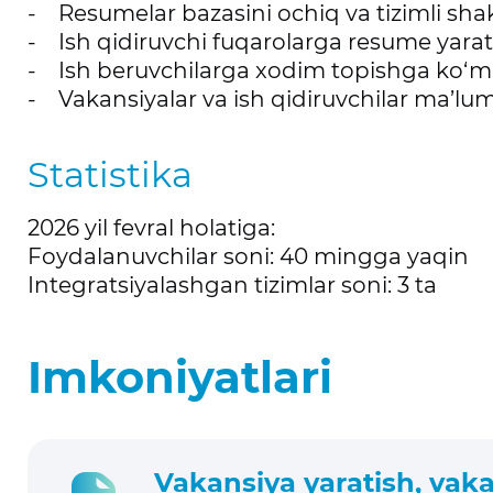
- Resumelar bazasini ochiq va tizimli shak
- Ish qidiruvchi fuqarolarga resume yarati
- Ish beruvchilarga xodim topishga ko‘m
- Vakansiyalar va ish qidiruvchilar ma’lumo
Statistika
2026 yil fevral holatiga:
Foydalanuvchilar soni: 40 mingga yaqin
Integratsiyalashgan tizimlar soni: 3 ta
Imkoniyatlari
Vakansiya yaratish, vakans