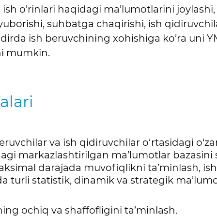
 ish o’rinlari haqidagi ma’lumotlarini joylashi
 yuborishi, suhbatga chaqirishi, ish qidiruvchi
rda ish beruvchining xohishiga ko’ra uni YMM
hi mumkin.
alari
ruvchilar va ish qidiruvchilar o‘rtasidagi o‘za
dagi markazlashtirilgan ma’lumotlar bazasini 
ksimal darajada muvofiqlikni ta’minlash, ish
a turli statistik, dinamik va strategik ma’lumo
ning ochiq va shaffofligini ta’minlash.