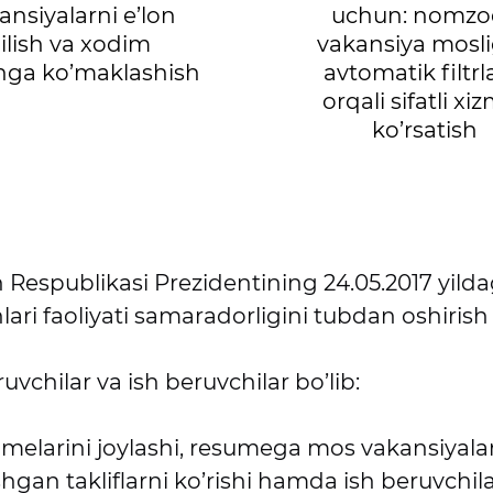
ansiyalarni e’lon
uchun: nomzo
ilish va xodim
vakansiya mosli
hga ko’maklashish
avtomatik filtr
orqali sifatli xi
ko’rsatish
 Respublikasi Prezidentining 24.05.2017 yilda
ri faoliyati samaradorligini tubdan oshirish 
uvchilar va ish beruvchilar bo’lib:
umelarini joylashi, resumega mos vakansiyalar 
hgan takliflarni ko’rishi hamda ish beruvchila