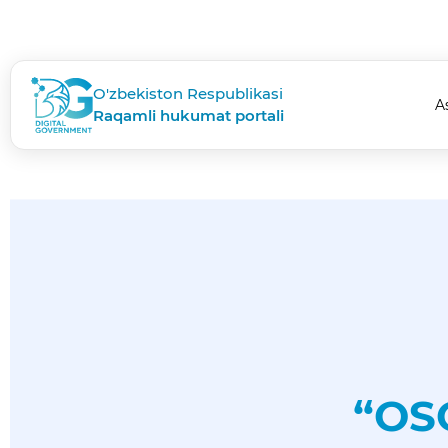
O'zbekiston Respublikasi
A
Raqamli hukumat portali
“OS