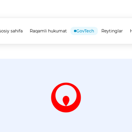
sosiy sahifa
Raqamli hukumat
GovTech
Reytinglar
H