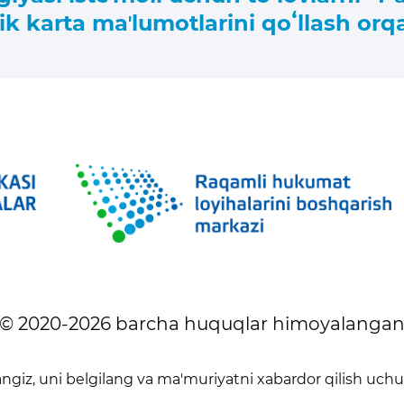
k karta maʼlumotlarini qoʻllash orq
© 2020-
2026
barcha huquqlar himoyalanga
giz, uni belgilang va ma'muriyatni xabardor qilish uch