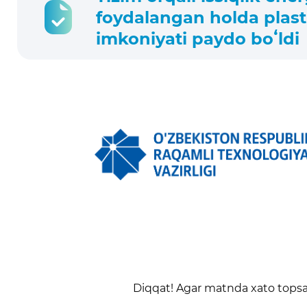
foydalangan holda plasti
imkoniyati paydo boʻldi
Diqqat! Agar matnda xato topsan