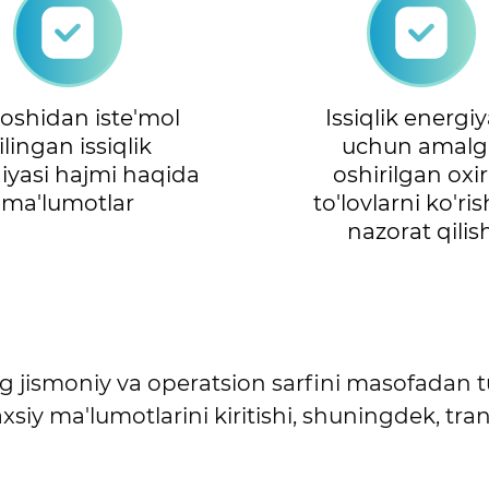
boshidan iste'mol
Issiqlik energiy
ilingan issiqlik
uchun amalg
iyasi hajmi haqida
oshirilgan oxir
ma'lumotlar
to'lovlarni ko'ri
nazorat qilis
ng jismoniy va operatsion sarfini masofadan 
iy ma'lumotlarini kiritishi, shuningdek, tran