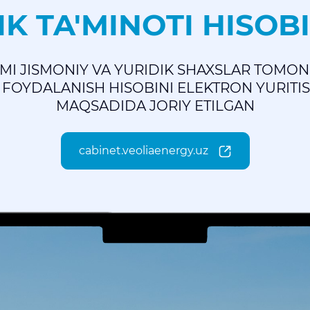
IK TA'MINOTI HISOBI
MI JISMONIY VA YURIDIK SHAXSLAR TOMON
 FOYDALANISH HISOBINI ELEKTRON YURITI
MAQSADIDA JORIY ETILGAN
cabinet.veoliaenergy.uz