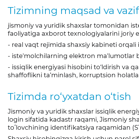
Tizimning maqsad va vazif
jismoniy va yuridik shaxslar tomonidan ist
faoliyatiga axborot texnologiyalarini joriy e
- real vaqt rejimida shaxsiy kabineti orqali i
- iste'molchilarning elektron ma'lumotlar b
- issiqlik energiyasi hisobini to‘ldirish va
shaffoflikni ta’minlash, korruptsion holatla
Tizimda ro‘yxatdan o‘tish
Jismoniy va yuridik shaxslar issiqlik energ
login sifatida kadastr raqami, Jismoniy sh
toʻlovchining identifikatsiya raqamidan (
Shaxsiy hisobingizga kirish uchun parol si