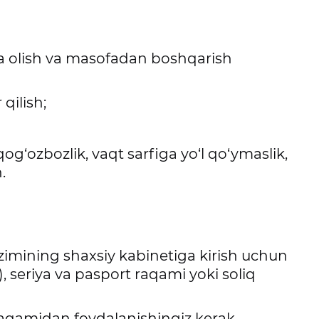
bga olish va masofadan boshqarish
 qilish;
qog‘ozbozlik, vaqt sarfiga yo‘l qo‘ymaslik,
.
tizimining shaxsiy kabinetiga kirish uchun
, seriya va pasport raqami yoki soliq
 raqamidan foydalanishingiz kerak.