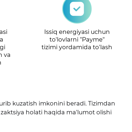
asi
Issiq energiyasi uchun
a
to'lovlarni "Payme"
gi
tizimi yordamida to'lash
sh va
h
turib kuzatish imkonini beradi. Tizimdan
zaktsiya holati haqida ma'lumot olishi