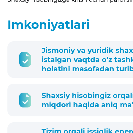
Imkoniyatlari
Jismoniy va yuridik shax
istalgan vaqtda o‘z tashk
holatini masofadan turi
Shaxsiy hisobingiz orqali
miqdori haqida aniq ma'
Tizim orqali issiqlik ene