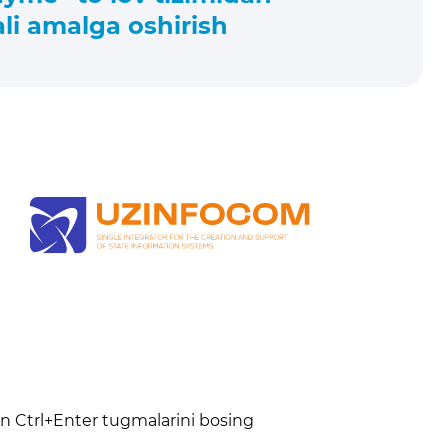
ali amalga oshirish
n
un Ctrl+Enter tugmalarini bosing