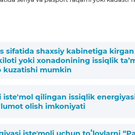
s sifatida shaxsiy kabinetiga kirgan
iloti yoki xonadonining issiqlik ta’
b kuzatishi mumkin
 iste'mol qilingan issiqlik energiya
lumot olish imkoniyati
rgiyasi isteʼmoli uchun toʻlovlarni “