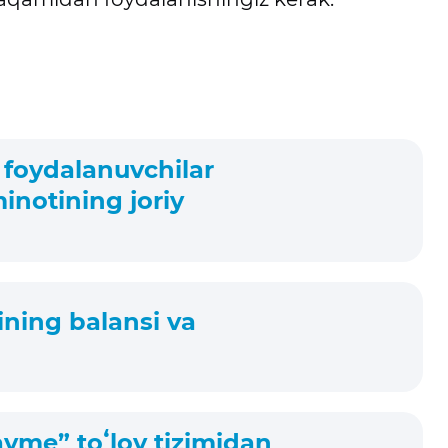
 foydalanuvchilar
minotining joriy
sining balansi va
Payme” toʻlov tizimidan