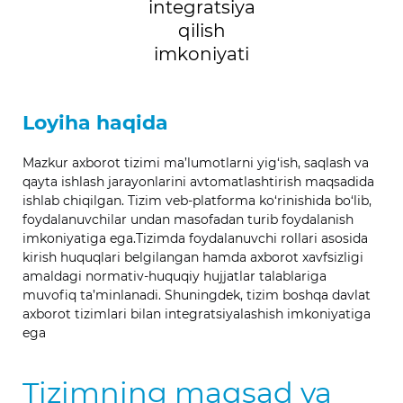
integratsiya
qilish
imkoniyati
Loyiha haqida
Mazkur axborot tizimi ma’lumotlarni yig‘ish, saqlash va
qayta ishlash jarayonlarini avtomatlashtirish maqsadida
ishlab chiqilgan. Tizim veb-platforma ko‘rinishida bo‘lib,
foydalanuvchilar undan masofadan turib foydalanish
imkoniyatiga ega.Tizimda foydalanuvchi rollari asosida
kirish huquqlari belgilangan hamda axborot xavfsizligi
amaldagi normativ-huquqiy hujjatlar talablariga
muvofiq ta’minlanadi. Shuningdek, tizim boshqa davlat
axborot tizimlari bilan integratsiyalashish imkoniyatiga
ega
Tizimning maqsad va