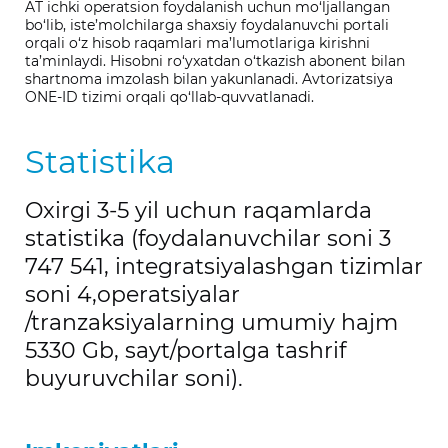
AT ichki operatsion foydalanish uchun mo‘ljallangan
bo‘lib, iste’molchilarga shaxsiy foydalanuvchi portali
orqali o‘z hisob raqamlari ma’lumotlariga kirishni
ta’minlaydi. Hisobni ro‘yxatdan o‘tkazish abonent bilan
shartnoma imzolash bilan yakunlanadi. Avtorizatsiya
ONE-ID tizimi orqali qo‘llab-quvvatlanadi.
Statistika
Oxirgi 3-5 yil uchun raqamlarda
statistika (foydalanuvchilar soni 3
747 541, integratsiyalashgan tizimlar
soni 4,operatsiyalar
/tranzaksiyalarning umumiy hajm
5330 Gb, sayt/portalga tashrif
buyuruvchilar soni).