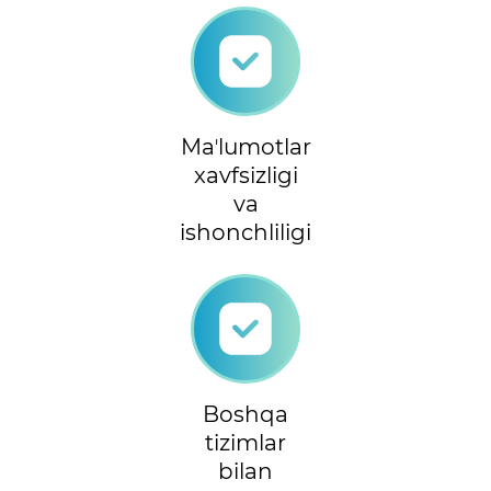
Maʼlumotlar
xavfsizligi
va
ishonchliligi
Boshqa
tizimlar
bilan