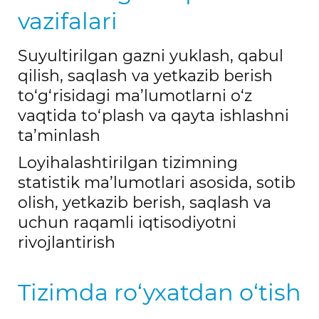
vazifalari
Suyultirilgan gazni yuklash, qabul
qilish, saqlash va yetkazib berish
to‘g‘risidagi ma’lumotlarni o‘z
vaqtida to‘plash va qayta ishlashni
ta’minlash
Loyihalashtirilgan tizimning
statistik ma’lumotlari asosida, sotib
olish, yetkazib berish, saqlash va
uchun raqamli iqtisodiyotni
rivojlantirish
Tizimda ro‘yxatdan o‘tish