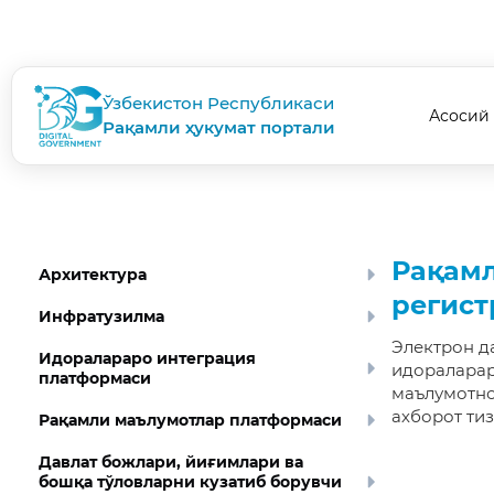
Ўзбекистон Республикаси
Асосий
Рақамли ҳукумат портали
Рақамл
Архитектура
регист
Инфратузилма
Электрон д
Идоралараро интеграция
идораларар
платформаси
маълумотно
ахборот ти
Рақамли маълумотлар платформаси
Давлат божлари, йиғимлари ва
бошқа тўловларни кузатиб борувчи