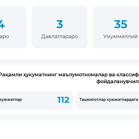
4
3
35
қаро
Давлатлараро
Умуммиллий
Рақамли ҳукуматнинг маълумотномалар ва классиф
фойдаланувчил
112
хужжатлар
Ташкилотлар хужжатлардаги