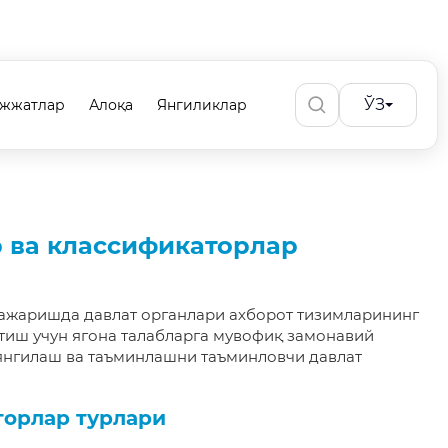
ЎЗ
ужжатлар
Алоқа
Янгиликлар
 ва классификаторлар
бажаришда давлат органлари ахборот тизимларининг
тиш учун ягона талабларга мувофиқ замонавий
янгилаш ва таъминлашни таъминловчи давлат
торлар турлари