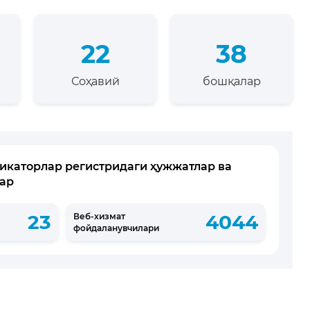
22
38
Соҳавий
бошқалар
икаторлар регистридаги ҳужжатлар ва
ар
23
4044
Веб-хизмат
фойдаланувчилари