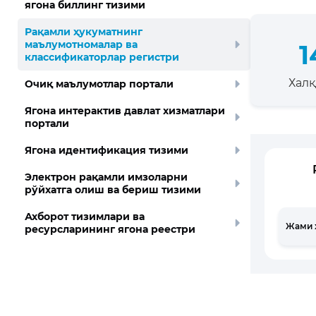
ягона биллинг тизими
Рақамли ҳукуматнинг
маълумотномалар ва
1
классификаторлар регистри
Хал
Очиқ маълумотлар портали
Ягона интерактив давлат хизматлари
портали
Ягона идентификация тизими
Электрон рақамли имзоларни
рўйхатга олиш ва бериш тизими
Ахборот тизимлари ва
Жами 
ресурсларининг ягона реестри