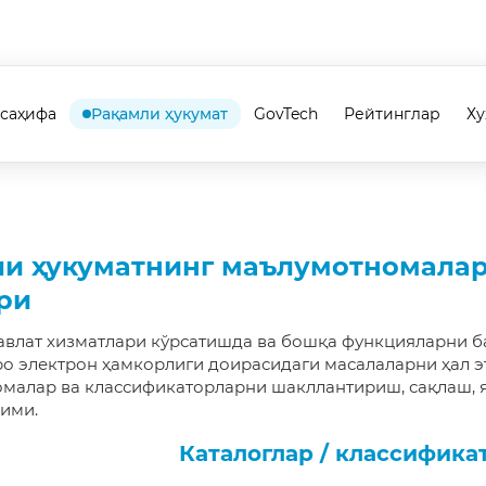
 саҳифа
Рақамли ҳукумат
GovTech
Рейтинглар
Х
и ҳукуматнинг маълумотномалар
ри
авлат хизматлари кўрсатишда ва бошқа функцияларни 
о электрон ҳамкорлиги доирасидаги масалаларни ҳал э
малар ва классификаторларни шакллантириш, сақлаш, 
зими.
Каталоглар / классифика