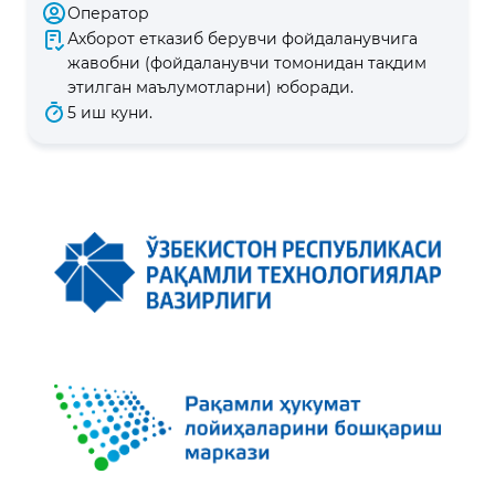
Оператор
Ахборот етказиб берувчи фойдаланувчига
жавобни (фойдаланувчи томонидан тақдим
этилган маълумотларни) юборади.
5 иш куни.