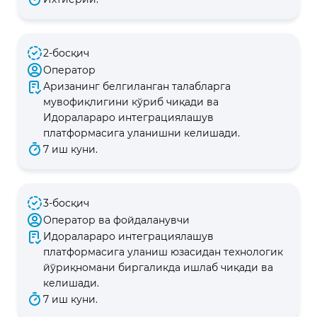
2-босқич
Оператор
Аризанинг белгиланган талабларга
мувофиқлигини кўриб чиқади ва
Идоралараро интеграциялашув
платформасига уланишни келишади.
7 иш куни.
3-босқич
Оператор ва фойдаланувчи
Идоралараро интеграциялашув
платформасига уланиш юзасидан технологик
йўриқномани биргаликда ишлаб чиқади ва
келишади.
7 иш куни.