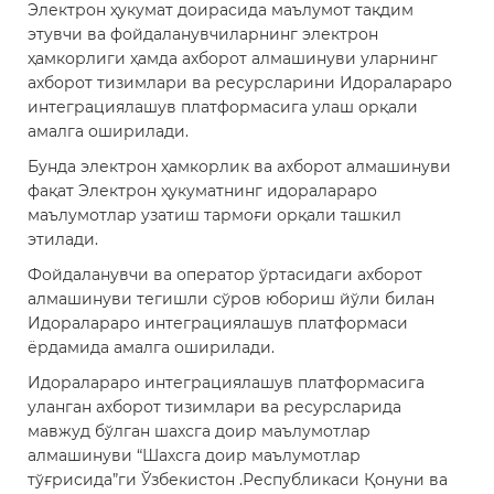
Электрон ҳукумат доирасида маълумот тақдим
этувчи ва фойдаланувчиларнинг электрон
ҳамкорлиги ҳамда ахборот алмашинуви уларнинг
ахборот тизимлари ва ресурсларини Идоралараро
интеграциялашув платформасига улаш орқали
амалга оширилади.
Бунда электрон ҳамкорлик ва ахборот алмашинуви
фақат Электрон ҳукуматнинг идоралараро
маълумотлар узатиш тармоғи орқали ташкил
этилади.
Фойдаланувчи ва оператор ўртасидаги ахборот
алмашинуви тегишли сўров юбориш йўли билан
Идоралараро интеграциялашув платформаси
ёрдамида амалга оширилади.
Идоралараро интеграциялашув платформасига
уланган ахборот тизимлари ва ресурсларида
мавжуд бўлган шахсга доир маълумотлар
алмашинуви “Шахсга доир маълумотлар
тўғрисида”ги Ўзбекистон .Республикаси Қонуни ва