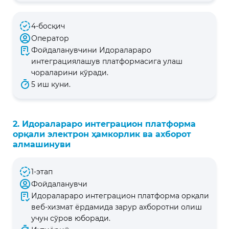
4-босқич
Оператор
Фойдаланувчини Идоралараро
интеграциялашув платформасига улаш
чораларини кўради.
5 иш куни.
2. Идоралараро интеграцион платформа
орқали электрон ҳамкорлик ва ахборот
алмашинуви
1-этап
Фойдаланувчи
Идоралараро интеграцион платформа орқали
веб-хизмат ёрдамида зарур ахборотни олиш
учун сўров юборади.