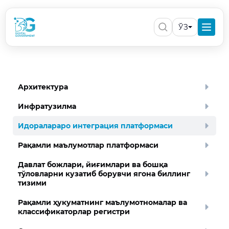
ЎЗ
Архитектура
Инфратузилма
Идоралараро интеграция платформаси
Рақамли маълумотлар платформаси
Давлат божлари, йиғимлари ва бошқа
тўловларни кузатиб борувчи ягона биллинг
тизими
Рақамли ҳукуматнинг маълумотномалар ва
классификаторлар регистри