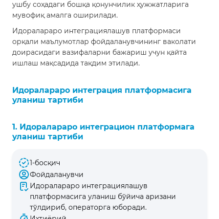
ушбу соҳадаги бошқа қонунчилик ҳужжатларига
мувофиқ амалга оширилади.
Идоралараро интеграциялашув платформаси
орқали маълумотлар фойдаланувчининг ваколати
доирасидаги вазифаларни бажариш учун қайта
ишлаш мақсадида тақдим этилади.
Идоралараро интеграция платформасига
уланиш тартиби
1. Идоралараро интеграцион платформага
уланиш тартиби
1-босқич
Фойдаланувчи
Идоралараро интеграциялашув
платформасига уланиш бўйича аризани
тўлдириб, операторга юборади.
Ихтиёрий.