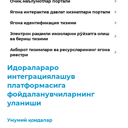
Очиқ маълумотлар портали
Ягона интерактив давлат хизматлари портали
Ягона идентификация тизими
Электрон рақамли имзоларни рўйхатга олиш
ва бериш тизими
Ахборот тизимлари ва ресурсларининг ягона
реестри
Идоралараро
интеграциялашув
платформасига
фойдаланувчиларнинг
уланиши
Умумий қоидалар