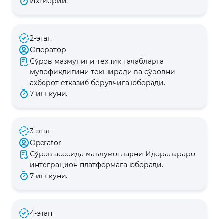
Ихтиёрий.
2-этап
Оператор
Сўров мазмунини техник талабларга
мувофиқлигини текширади ва сўровни
ахборот етказиб берувчига юборади.
7 иш куни.
3-этап
Operator
Сўров асосида маълумотларни Идоралараро
интеграцион платформага юборади.
7 иш куни.
4-этап