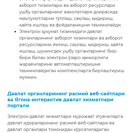
ахборот тизимлари ва ахборот ресурслари
ушбу органларнинг ваколатлари доирасида
маълумотларни тўплаш, сақлаш, қидириш,
қайта ишлаш ва фойдаланишни таъминлайди.
Электрон ҳукумат тизимидаги давлат
органларининг ахборот тизимлари ва ахборот
ресурсларини йиғиш, сақлаш, қидириш, қайта
ишлаш, шунингдек ушбу органларнинг бир-
бири билан электрон ўзаро ҳамкорлиги
жараёнларини автоматлаштиришни
таъминлайдиган комплексларга бирлаштириш
мумкин.
Давлат органларининг расмий веб-сайтлари
ва Ягона интерактив давлат хизматлари
портали
Электрон давлат хизматлари мурожаат этувчиларга
давлат идораларининг расмий веб-сайтлари ва
давлат органлари томонидан кўрсатиладиган