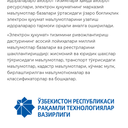
идоралараро ахборот тизимлари ҳамда ахборот
ресурслари, электрон ҳукуматнинг марказий
маълумотлар базалари ўртасидаги ўзаро боғлиқлик
электрон ҳукумат маълумотларини узатиш
идоралараро тармоғи орқали амалга оширилади.
«Электрон ҳукумат» тизимини ривожлантириш
дастурининг асосий лойиҳалари миллий
маълумотлар базалари ва реестрларини
шакллантиришдир: жисмоний ва юридик шахслар
тўғрисидаги маълумотлар, транспорт тўғрисидаги
маълумотлар, кадастр маълумотлари, кўчмас мулк,
бирлаштирилган маълумотномалар ва
классификаторлар ва бошқалар.