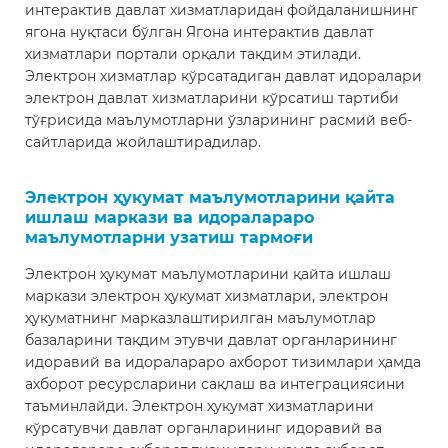
интерактив давлат хизматларидан фойдаланишнинг
ягона нуқтаси бўлган Ягона интерактив давлат
хизматлари портали орқали тақдим этилади.
Электрон хизматлар кўрсатадиган давлат идоралари
электрон давлат хизматларини кўрсатиш тартиби
тўғрисида маълумотларни ўзларининг расмий веб-
сайтларида жойлаштирадилар.
Электрон ҳукумат маълумотларини қайта
ишлаш маркази ва идоралараро
маълумотларни узатиш тармоғи
Электрон ҳукумат маълумотларини қайта ишлаш
маркази электрон ҳукумат хизматлари, электрон
ҳукуматнинг марказлаштирилган маълумотлар
базаларини тақдим этувчи давлат органларининг
идора­вий ва идоралараро ахборот тизимлари ҳамда
ахборот ресурсларини сақлаш ва интеграциясини
таъминлайди. Электрон ҳукумат хизматларини
кўрсатувчи давлат органларининг идора­вий ва