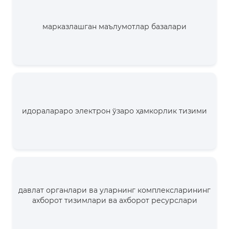
марказлашган маълумотлар базалари
идоралараро электрон ўзаро ҳамкорлик тизими
давлат органлари ва уларнинг комплексларининг
ахборот тизимлари ва ахборот ресурслари