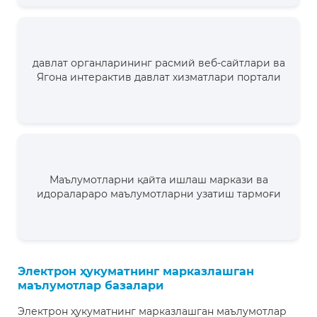
давлат органларининг расмий веб-сайтлари ва
Ягона интерактив давлат хизматлари портали
Маълумотларни қайта ишлаш маркази ва
идоралараро маълумотларни узатиш тармоғи
Электрон ҳукуматнинг марказлашган
маълумотлар базалари
Электрон ҳукуматнинг марказлашган маълумотлар