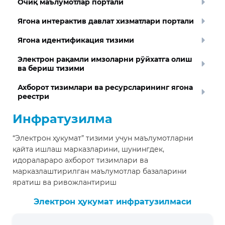
Очиқ маълумотлар портали
Ягона интерактив давлат хизматлари портали
Ягона идентификация тизими
Электрон рақамли имзоларни рўйхатга олиш
ва бериш тизими
Ахборот тизимлари ва ресурсларининг ягона
реестри
Инфратузилма
“Электрон ҳукумат” тизими учун маълумотларни
қайта ишлаш марказларини, шунингдек,
идоралараро ахборот тизимлари ва
марказлаштирилган маълумотлар базаларини
яратиш ва ривожлантириш
Электрон ҳукумат инфратузилмаси