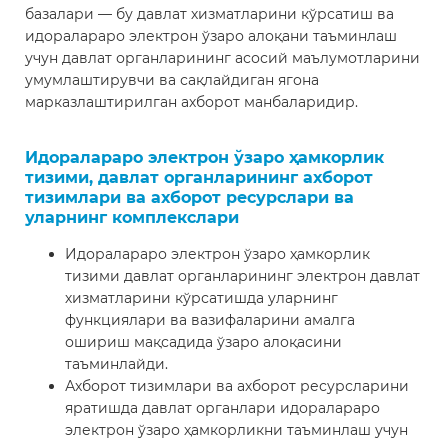
базалари — бу давлат хизматларини кўрсатиш ва
идоралараро электрон ўзаро алоқани таъминлаш
учун давлат органларининг асосий маълумотларини
умумлаштирувчи ва сақлайдиган ягона
марказлаштирилган ахборот манбаларидир.
Идоралараро электрон ўзаро ҳамкорлик
тизими, давлат органларининг ахборот
тизимлари ва ахборот ресурслари ва
уларнинг комплекслари
Идоралараро электрон ўзаро ҳамкорлик
тизими давлат органларининг электрон давлат
хизматларини кўрсатишда уларнинг
функциялари ва вазифаларини амалга
ошириш мақсадида ўзаро алоқасини
таъминлайди.
Ахборот тизимлари ва ахборот ресурсларини
яратишда давлат органлари идоралараро
электрон ўзаро ҳамкорликни таъминлаш учун