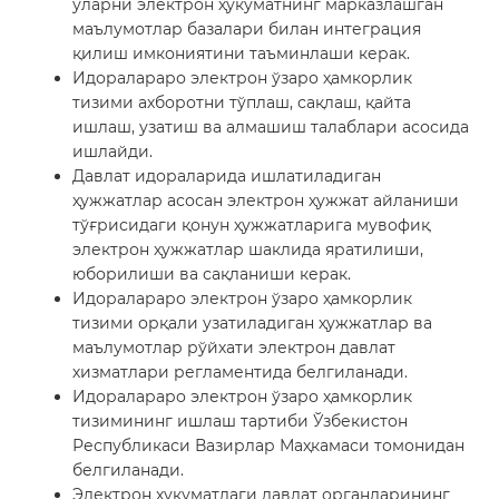
уларни электрон ҳукуматнинг марказлашган
маълумотлар базалари билан интеграция
қилиш имкониятини таъминлаши керак.
Идоралараро электрон ўзаро ҳамкорлик
тизими ахборотни тўплаш, сақлаш, қайта
ишлаш, узатиш ва алмашиш талаблари асосида
ишлайди.
Давлат идораларида ишлатиладиган
ҳужжатлар асосан электрон ҳужжат айланиши
тўғрисидаги қонун ҳужжатларига мувофиқ
электрон ҳужжатлар шаклида яратилиши,
юборилиши ва сақланиши керак.
Идоралараро электрон ўзаро ҳамкорлик
тизими орқали узатиладиган ҳужжатлар ва
маълумотлар рўйхати электрон давлат
хизматлари регламентида белгиланади.
Идоралараро электрон ўзаро ҳамкорлик
тизимининг ишлаш тартиби Ўзбекистон
Республикаси Вазирлар Маҳкамаси томонидан
белгиланади.
Электрон ҳукуматдаги давлат органларининг