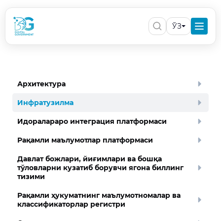
ЎЗ
Архитектура
Инфратузилма
Идоралараро интеграция платформаси
Рақамли маълумотлар платформаси
Давлат божлари, йиғимлари ва бошқа
тўловларни кузатиб борувчи ягона биллинг
тизими
Рақамли ҳукуматнинг маълумотномалар ва
классификаторлар регистри