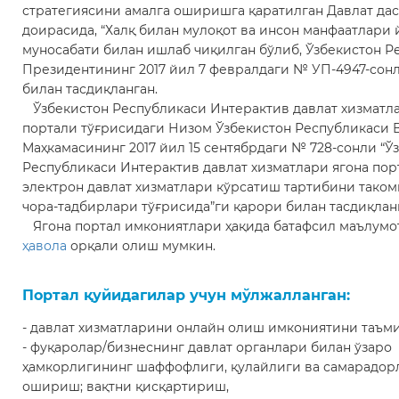
стратегиясини амалга оширишга қаратилган Давлат да
доирасида, “Халқ билан мулоқот ва инсон манфаатлари 
муносабати билан ишлаб чиқилган бўлиб, Ўзбекистон Р
Президентининг 2017 йил 7 февралдаги № УП-4947-со
билан тасдиқланган.
Ўзбекистон Республикаси Интерактив давлат хизматла
портали тўғрисидаги Низом Ўзбекистон Республикаси 
Маҳкамасининг 2017 йил 15 сентябрдаги № 728-сонли “Ў
Республикаси Интерактив давлат хизматлари ягона пор
электрон давлат хизматлари кўрсатиш тартибини так
чора-тадбирлари тўғрисида”ги қарори билан тасдиқлан
Ягона портал имкониятлари ҳақида батафсил маълумо
ҳавола
орқали олиш мумкин.
Портал қуйидагилар учун мўлжалланган:
- давлат хизматларини онлайн олиш имкониятини таъм
- фуқаролар/бизнеснинг давлат органлари билан ўзаро
ҳамкорлигининг шаффофлиги, қулайлиги ва самарадор
ошириш; вақтни қисқартириш,