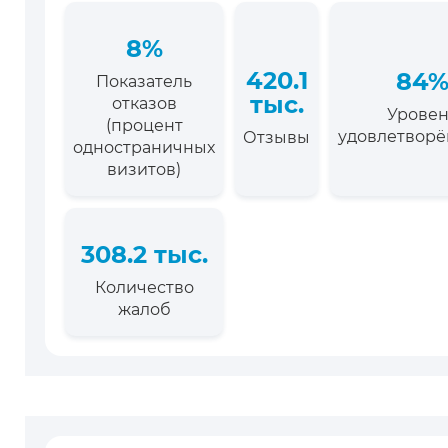
8%
420.1
84
Показатель
тыс.
отказов
Уровен
(процент
удовлетворё
Отзывы
одностраничных
визитов)
308.2 тыс.
Количество
жалоб