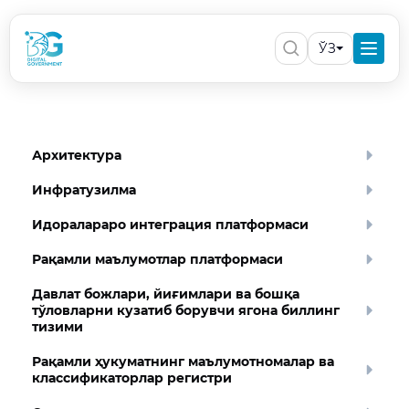
ЎЗ
Архитектура
Инфратузилма
Идоралараро интеграция платформаси
Рақамли маълумотлар платформаси
Давлат божлари, йиғимлари ва бошқа
тўловларни кузатиб борувчи ягона биллинг
тизими
Рақамли ҳукуматнинг маълумотномалар ва
классификаторлар регистри