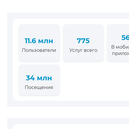
5
11.6 млн
775
В моб
Пользователи
Услуг всего
прило
34 млн
Посещения