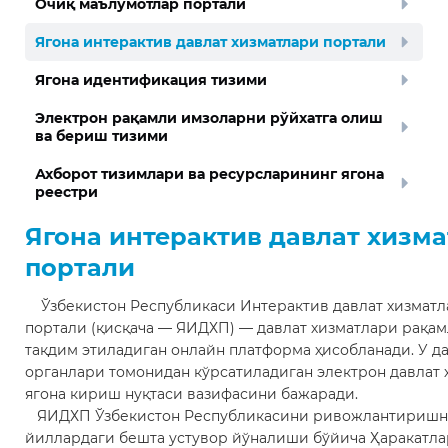
Очиқ маълумотлар портали
Ягона интерактив давлат хизматлари портали
Ягона идентификация тизими
Электрон рақамли имзоларни рўйхатга олиш
ва бериш тизими
Ахборот тизимлари ва ресурсларининг ягона
реестри
Ягона интерактив давлат хизм
портали
Ўзбекистон Республикаси Интерактив давлат хизматл
портали (қисқача — ЯИДХП) — давлат хизматлари рақа
тақдим этиладиган онлайн платформа ҳисобланади. У д
органлари томонидан кўрсатиладиган электрон давлат 
ягона кириш нуқтаси вазифасини бажаради.
ЯИДХП Ўзбекистон Республикасини ривожлантиришни
йиллардаги бешта устувор йўналиши бўйича Ҳаракатла