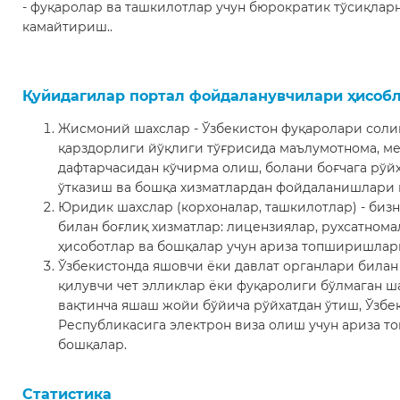
- фуқаролар ва ташкилотлар учун бюрократик тўсиқлар
камайтириш..
Қуйидагилар портал фойдаланувчилари ҳисобл
Жисмоний шахслар - Ўзбекистон фуқаролари соли
қарздорлиги йўқлиги тўғрисида маълумотнома, ме
дафтарчасидан кўчирма олиш, болани боғчага рўй
ўтказиш ва бошқа хизматлардан фойдаланишлари 
Юридик шахслар (корхоналар, ташкилотлар) - биз
билан боғлиқ хизматлар: лицензиялар, рухсатнома
ҳисоботлар ва бошқалар учун ариза топширишлар
Ўзбекистонда яшовчи ёки давлат органлари билан
қилувчи чет элликлар ёки фуқаролиги бўлмаган ша
вақтинча яшаш жойи бўйича рўйхатдан ўтиш, Ўзбе
Республикасига электрон виза олиш учун ариза 
бошқалар.
Статистика