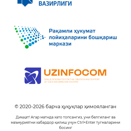
© 2020-
2026
барча ҳуқуқлар ҳимояланган
Диққат! Агар матнда хато топсангиз, уни белгиланг ва
маъмуриятни хабардор қилиш учун Ctrl+Enter тугмаларини
босинг