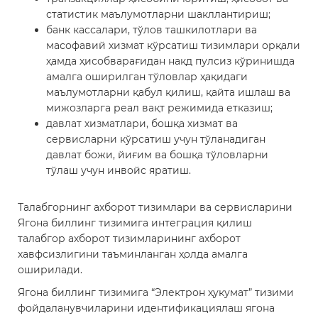
статистик маълумотларни шакллантириш;
банк кассалари, тўлов ташкилотлари ва
масофавий хизмат кўрсатиш тизимлари орқали
ҳамда ҳисобварағидан нақд пулсиз кўринишда
амалга оширилган тўловлар ҳақидаги
маълумотларни қабул қилиш, қайта ишлаш ва
мижозларга реал вақт режимида етказиш;
давлат хизматлари, бошқа хизмат ва
сервисларни кўрсатиш учун тўланадиган
давлат божи, йиғим ва бошқа тўловларни
тўлаш учун инвойс яратиш.
Талабгорнинг ахборот тизимлари ва сервисларини
Ягона биллинг тизимига интеграция қилиш
талабгор ахборот тизимларининг ахборот
хавфсизлигини таъминланган ҳолда амалга
оширилади.
Ягона биллинг тизимига “Электрон ҳукумат” тизими
фойдаланувчиларини идентификациялаш ягона