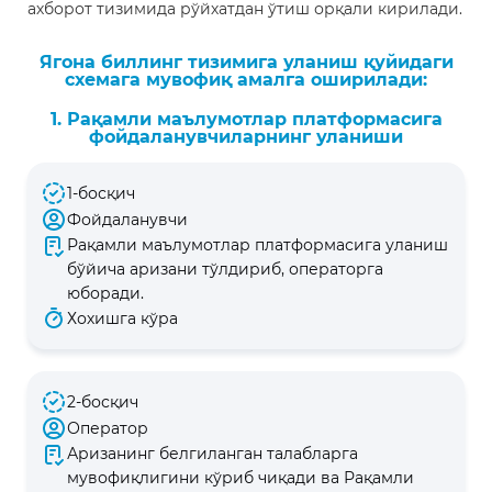
ахборот тизимида рўйхатдан ўтиш орқали кирилади.
Ягона биллинг тизимига уланиш қуйидаги
схемага мувофиқ амалга оширилади:
1. Рақамли маълумотлар платформасига
фойдаланувчиларнинг уланиши
1-босқич
Фойдаланувчи
Рақамли маълумотлар платформасига уланиш
бўйича аризани тўлдириб, операторга
юборади.
Хохишга кўра
2-босқич
Оператор
Аризанинг белгиланган талабларга
мувофиқлигини кўриб чиқади ва Рақамли