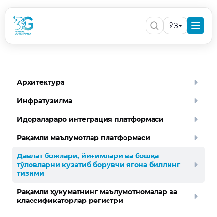
ЎЗ
Архитектура
Инфратузилма
Идоралараро интеграция платформаси
Рақамли маълумотлар платформаси
Давлат божлари, йиғимлари ва бошқа
тўловларни кузатиб борувчи ягона биллинг
тизими
Рақамли ҳукуматнинг маълумотномалар ва
классификаторлар регистри