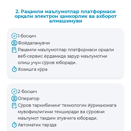
2. Рақамли маълумотлар платформаси
орқали электрон ҳамкорлик ва ахборот
алмашинуви
1-босқич
Фойдаланувчи
Рақамли маълумотлар платформаси орқали
веб-сервис ёрдамида зарур маълумотни
олиш учун сўров юборади.
Хохишга кўра
2-босқич
Оператор
Сўров таркибининг технологик йўриқномага
мувофиқлигини текширади ва сўровни
маълумот тақдим этувчига юборади.
Автоматик тарзда