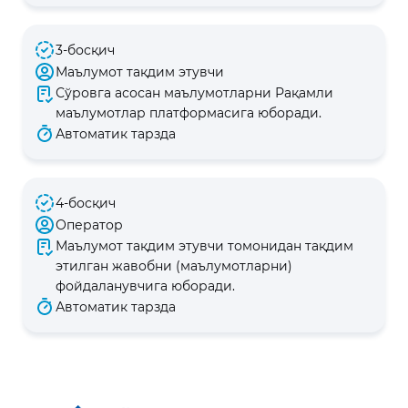
3-босқич
Маълумот тақдим этувчи
Сўровга асосан маълумотларни Рақамли
маълумотлар платформасига юборади.
Автоматик тарзда
4-босқич
Оператор
Маълумот тақдим этувчи томонидан тақдим
этилган жавобни (маълумотларни)
фойдаланувчига юборади.
Автоматик тарзда