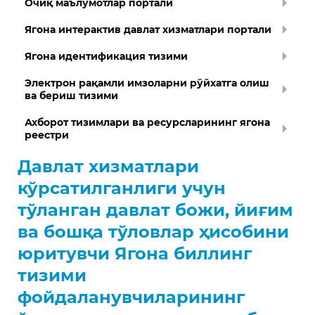
Очиқ маълумотлар портали
Ягона интерактив давлат хизматлари портали
Ягона идентификация тизими
Электрон рақамли имзоларни рўйхатга олиш
ва бериш тизими
Ахборот тизимлари ва ресурсларининг ягона
реестри
Давлат хизматлари
кўрсатилганлиги учун
тўланган давлат божи, йиғим
ва бошқа тўловлар ҳисобини
юритувчи Ягона биллинг
тизими
фойдаланувчиларининг