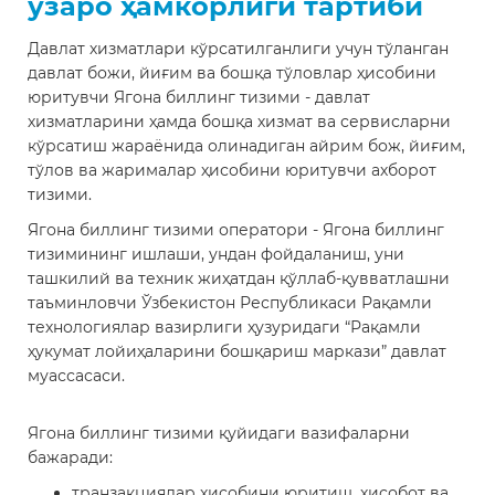
ўзаро ҳамкорлиги тартиби
Давлат хизматлари кўрсатилганлиги учун тўланган
давлат божи, йиғим ва бошқа тўловлар ҳисобини
юритувчи Ягона биллинг тизими - давлат
хизматларини ҳамда бошқа хизмат ва сервисларни
кўрсатиш жараёнида олинадиган айрим бож, йиғим,
тўлов ва жарималар ҳисобини юритувчи ахборот
тизими.
Ягона биллинг тизими оператори - Ягона биллинг
тизимининг ишлаши, ундан фойдаланиш, уни
ташкилий ва техник жиҳатдан қўллаб-қувватлашни
таъминловчи Ўзбекистон Республикаси Рақамли
технологиялар вазирлиги ҳузуридаги “Рақамли
ҳукумат лойиҳаларини бошқариш маркази” давлат
муассасаси.
Ягона биллинг тизими қуйидаги вазифаларни
бажаради:
транзакциялар ҳисобини юритиш, ҳисобот ва