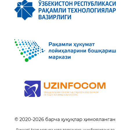
© 2020-
2026
барча ҳуқуқлар ҳимояланган
Диққат! Агар матнда хато топсангиз, уни белгиланг ва