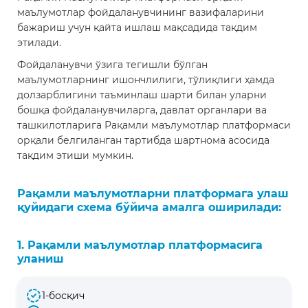
маълумотлар фойдаланувчининг вазифаларини
бажариш учун қайта ишлаш мақсадида тақдим
этилади.
Фойдаланувчи ўзига тегишли бўлган
маълумотларнинг ишончлилиги, тўлиқлиги ҳамда
долзарблигини таъминлаш шарти билан уларни
бошқа фойдаланувчиларга, давлат органлари ва
ташкилотларига Рақамли маълумотлар платформаси
орқали белгиланган тартибда шартнома асосида
тақдим этиши мумкин.
Рақамли маълумотларни платформага улаш
қуйидаги схема бўйича амалга оширилади:
1. Рақамли маълумотлар платформасига
уланиш
1-босқич