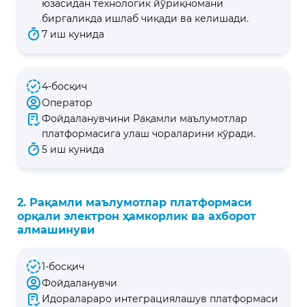
юзасидан технологик йўриқномани
биргаликда ишлаб чиқади ва келишади.
7 иш кунида
4-босқич
Оператор
Фойдаланувчини Рақамли маълумотлар
платформасига улаш чораларини кўради.
5 иш кунида
2. Рақамли маълумотлар платформаси
орқали электрон ҳамкорлик ва ахборот
алмашинуви
1-босқич
Фойдаланувчи
Идоралараро интеграциялашув платформаси