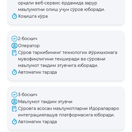
орқали веб-сервис ёрдамида зарур
маълумотни олиш учун сўров юборади.
Хоҳишга кўра
2-босқич
Оператор
Сўров таркибининг технологик йўриқномага
мувофиқлигини текширади ва сўровни
маълумот тақдим этувчига юборади.
Автоматик тарзда
3-босқич
Маълумот тақдим этувчи
Сўровга асосан маълумотларни Идоралараро
интеграциялашув платформасига юборади.
Автоматик тарзда