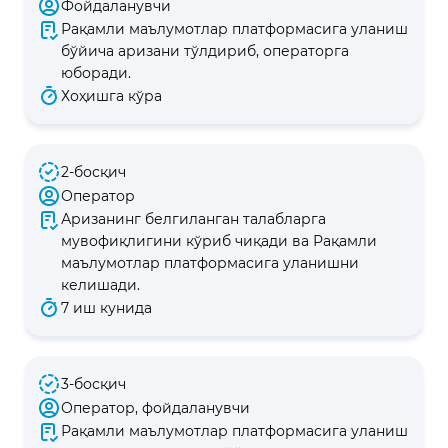
Фойдаланувчи
Рақамли маълумотлар платформасига уланиш
бўйича аризани тўлдириб, операторга
юборади.
Хоҳишга кўра
2-босқич
Оператор
Аризанинг белгиланган талабларга
мувофиқлигини кўриб чиқади ва Рақамли
маълумотлар платформасига уланишни
келишади.
7 иш кунида
3-босқич
Оператор, фойдаланувчи
Рақамли маълумотлар платформасига уланиш