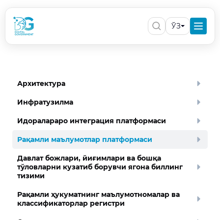
ЎЗ
Архитектура
Инфратузилма
Идоралараро интеграция платформаси
Рақамли маълумотлар платформаси
Давлат божлари, йиғимлари ва бошқа
тўловларни кузатиб борувчи ягона биллинг
тизими
Рақамли ҳукуматнинг маълумотномалар ва
классификаторлар регистри