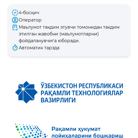
4-босқич
Оператор
Маълумот тақдим этувчи томонидан тақдим
этилган жавобни (маълумотларни)
фойдаланувчига юборади.
Автоматик тарзда