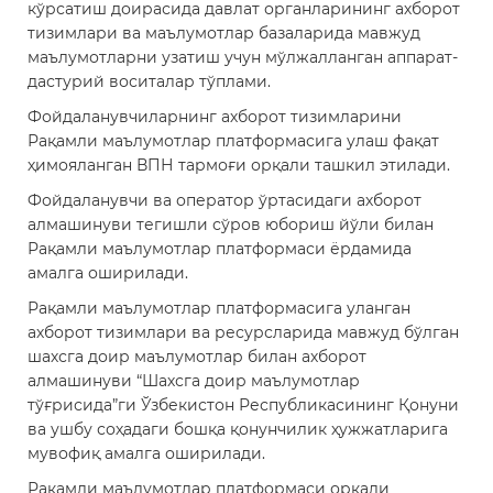
кўрсатиш доирасида давлат органларининг ахборот
тизимлари ва маълумотлар базаларида мавжуд
маълумотларни узатиш учун мўлжалланган аппарат-
дастурий воситалар тўплами.
Фойдаланувчиларнинг ахборот тизимларини
Рақамли маълумотлар платформасига улаш фақат
ҳимояланган ВПН тармоғи орқали ташкил этилади.
Фойдаланувчи ва оператор ўртасидаги ахборот
алмашинуви тегишли сўров юбориш йўли билан
Рақамли маълумотлар платформаси ёрдамида
амалга оширилади.
Рақамли маълумотлар платформасига уланган
ахборот тизимлари ва ресурсларида мавжуд бўлган
шахсга доир маълумотлар билан ахборот
алмашинуви “Шахсга доир маълумотлар
тўғрисида”ги Ўзбекистон Республикасининг Қонуни
ва ушбу соҳадаги бошқа қонунчилик ҳужжатларига
мувофиқ амалга оширилади.
Рақамли маълумотлар платформаси орқали