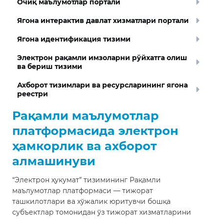
Очиқ маълумотлар портали
Ягона интерактив давлат хизматлари портали
Ягона идентификация тизими
Электрон рақамли имзоларни рўйхатга олиш
ва бериш тизими
Ахборот тизимлари ва ресурсларининг ягона
реестри
Рақамли маълумотлар
платформасида электрон
ҳамкорлик ва ахборот
алмашинуви
“Электрон ҳукумат” тизимининг Рақамли
маълумотлар платформаси — тижорат
ташкилотлари ва хўжалик юритувчи бошқа
субъектлар томонидан ўз тижорат хизматларини