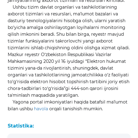
jamiyatlarining axborot tizimlari va resurslari kiritiladi.
Ushbu tizim davlat organlari va tashkilotlarining
axborot tizimlari va resurslari, maʼlumot bazalari va
dasturiy texnologiyalarini hisobga olish, ularni yaratish
bo‘yicha amalga oshirilayotgan loyihalarni monitoring
qilish imkonini beradi. Shu bilan birga, reyestr mavjud
tizimlar funksiyalarini takrorlovchi yangi axborot
tizimlarini ishlab chiqishning oldini olishga xizmat qiladi.
Mazkur reyestr O‘zbekiston Respublikasi Vazirlar
Mahkamasining 2020 yil 16 iyuldagi “Elektron hukumat
tizimini yana-da rivojlantirish, shuningdek, davlat
organlari va tashkilotlarining jamoatchilikka o‘z faoliyati
to‘g‘risida elektron hisobot topshirish tartibini joriy etish
chora-tadbirlari to‘g‘risida”gi 444-son qarori ijrosini
taʼminlash maqsadida yaratilgan.
Yagona portal imkoniyatlari haqida batafsil maʼlumot
bilan ushbu
havola
orqali tanishish mumkin.
Statistika: