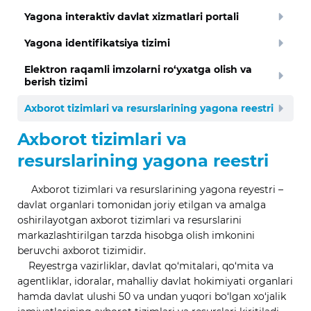
Yagona interaktiv davlat xizmatlari portali
Yagona identifikatsiya tizimi
Elektron raqamli imzolarni ro‘yxatga olish va
berish tizimi
Axborot tizimlari va resurslarining yagona reestri
Axborot tizimlari va
resurslarining yagona reestri
Axborot tizimlari va resurslarining yagona reyestri –
davlat organlari tomonidan joriy etilgan va amalga
oshirilayotgan axborot tizimlari va resurslarini
markazlashtirilgan tarzda hisobga olish imkonini
beruvchi axborot tizimidir.
Reyestrga vazirliklar, davlat qo‘mitalari, qo‘mita va
agentliklar, idoralar, mahalliy davlat hokimiyati organlari
hamda davlat ulushi 50 va undan yuqori bo‘lgan xo‘jalik