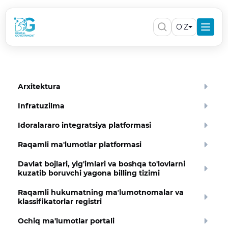
O'Z
Arxitektura
Infratuzilma
Idoralararo integratsiya platformasi
Raqamli ma'lumotlar platformasi
Davlat bojlari, yig'imlari va boshqa to'lovlarni
kuzatib boruvchi yagona billing tizimi
Raqamli hukumatning maʼlumotnomalar va
klassifikatorlar registri
Ochiq ma'lumotlar portali