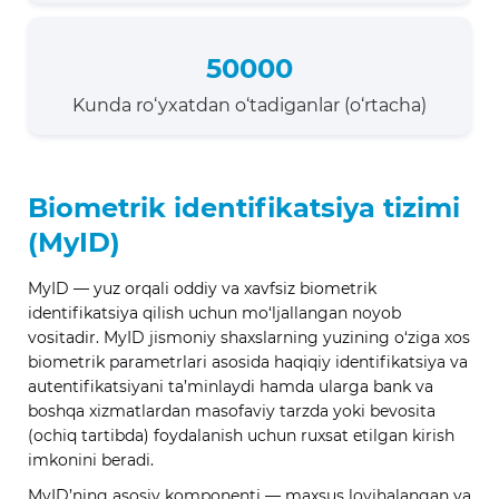
50000
Kunda ro‘yxatdan o‘tadiganlar (o‘rtacha)
Biometrik identifikatsiya tizimi
(MyID)
MyID — yuz orqali oddiy va xavfsiz biometrik
identifikatsiya qilish uchun mo‘ljallangan noyob
vositadir. MyID jismoniy shaxslarning yuzining o‘ziga xos
biometrik parametrlari asosida haqiqiy identifikatsiya va
autentifikatsiyani ta’minlaydi hamda ularga bank va
boshqa xizmatlardan masofaviy tarzda yoki bevosita
(ochiq tartibda) foydalanish uchun ruxsat etilgan kirish
imkonini beradi.
MyID’ning asosiy komponenti — maxsus loyihalangan va