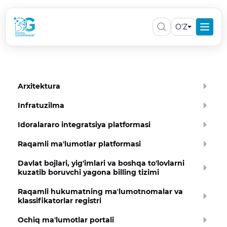
O'Z
Arxitektura
Infratuzilma
Idoralararo integratsiya platformasi
Raqamli ma'lumotlar platformasi
Davlat bojlari, yig'imlari va boshqa to'lovlarni
kuzatib boruvchi yagona billing tizimi
Raqamli hukumatning maʼlumotnomalar va
klassifikatorlar registri
Ochiq ma'lumotlar portali