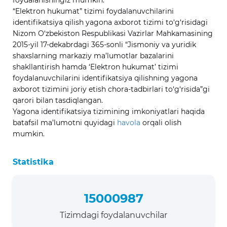
foydalanishingiz mumkin.
“Elektron hukumat” tizimi foydalanuvchilarini
identifikatsiya qilish yagona axborot tizimi to‘g‘risidagi
Nizom O‘zbekiston Respublikasi Vazirlar Mahkamasining
2015-yil 17-dekabrdagi 365-sonli “Jismoniy va yuridik
shaxslarning markaziy ma’lumotlar bazalarini
shakllantirish hamda ‘Elektron hukumat’ tizimi
foydalanuvchilarini identifikatsiya qilishning yagona
axborot tizimini joriy etish chora-tadbirlari to‘g‘risida”gi
qarori bilan tasdiqlangan.
Yagona identifikatsiya tizimining imkoniyatlari haqida
batafsil ma’lumotni quyidagi
havola
orqali olish
mumkin.
Statistika
15000987
Tizimdagi foydalanuvchilar