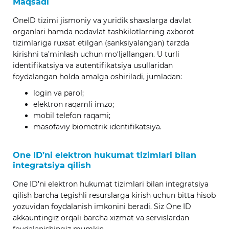
Maqsadi
OneID tizimi jismoniy va yuridik shaxslarga davlat
organlari hamda nodavlat tashkilotlarning axborot
tizimlariga ruxsat etilgan (sanksiyalangan) tarzda
kirishni ta’minlash uchun mo‘ljallangan. U turli
identifikatsiya va autentifikatsiya usullaridan
foydalangan holda amalga oshiriladi, jumladan:
login va parol;
elektron raqamli imzo;
mobil telefon raqami;
masofaviy biometrik identifikatsiya.
One ID’ni elektron hukumat tizimlari bilan
integratsiya qilish
One ID’ni elektron hukumat tizimlari bilan integratsiya
qilish barcha tegishli resurslarga kirish uchun bitta hisob
yozuvidan foydalanish imkonini beradi. Siz One ID
akkauntingiz orqali barcha xizmat va servislardan