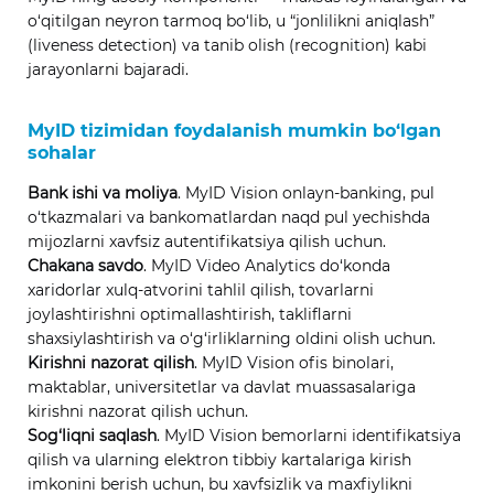
o‘qitilgan neyron tarmoq bo‘lib, u “jonlilikni aniqlash”
(liveness detection) va tanib olish (recognition) kabi
jarayonlarni bajaradi.
MyID tizimidan foydalanish mumkin bo‘lgan
sohalar
Bank ishi va moliya
. MyID Vision onlayn-banking, pul
o‘tkazmalari va bankomatlardan naqd pul yechishda
mijozlarni xavfsiz autentifikatsiya qilish uchun.
Chakana savdo
. MyID Video Analytics do‘konda
xaridorlar xulq-atvorini tahlil qilish, tovarlarni
joylashtirishni optimallashtirish, takliflarni
shaxsiylashtirish va o‘g‘irliklarning oldini olish uchun.
Kirishni nazorat qilish
. MyID Vision ofis binolari,
maktablar, universitetlar va davlat muassasalariga
kirishni nazorat qilish uchun.
Sog‘liqni saqlash
. MyID Vision bemorlarni identifikatsiya
qilish va ularning elektron tibbiy kartalariga kirish
imkonini berish uchun, bu xavfsizlik va maxfiylikni