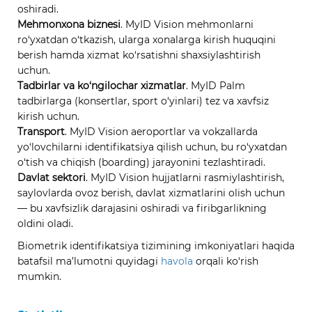
oshiradi.
Mehmonxona biznesi
. MyID Vision mehmonlarni
ro‘yxatdan o‘tkazish, ularga xonalarga kirish huquqini
berish hamda xizmat ko‘rsatishni shaxsiylashtirish
uchun.
Tadbirlar va ko‘ngilochar xizmatlar
. MyID Palm
tadbirlarga (konsertlar, sport o‘yinlari) tez va xavfsiz
kirish uchun.
Transport
. MyID Vision aeroportlar va vokzallarda
yo‘lovchilarni identifikatsiya qilish uchun, bu ro‘yxatdan
o‘tish va chiqish (boarding) jarayonini tezlashtiradi.
Davlat sektori
. MyID Vision hujjatlarni rasmiylashtirish,
saylovlarda ovoz berish, davlat xizmatlarini olish uchun
— bu xavfsizlik darajasini oshiradi va firibgarlikning
oldini oladi.
Biometrik identifikatsiya tizimining imkoniyatlari haqida
batafsil ma’lumotni quyidagi
havola
orqali ko‘rish
mumkin.