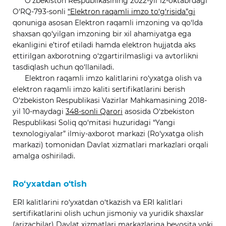
O‘zbekiston Respublikasining 2022-yil 12-oktabrdagi
O‘RQ-793-sonli
“Elektron raqamli imzo to‘g‘risida”gi
qonuniga asosan Elektron raqamli imzoning va qo‘lda
shaxsan qo‘yilgan imzoning bir xil ahamiyatga ega
ekanligini e’tirof etiladi hamda elektron hujjatda aks
ettirilgan axborotning o‘zgartirilmasligi va avtorlikni
tasdiqlash uchun qo‘llaniladi.
Elektron raqamli imzo kalitlarini ro‘yxatga olish va
elektron raqamli imzo kaliti sertifikatlarini berish
O‘zbekiston Respublikasi Vazirlar Mahkamasining 2018-
yil 10-maydagi
348-sonli Qarori
asosida O‘zbekiston
Respublikasi Soliq qo‘mitasi huzuridagi “Yangi
texnologiyalar” ilmiy-axborot markazi (Ro‘yxatga olish
markazi) tomonidan Davlat xizmatlari markazlari orqali
amalga oshiriladi.
Ro‘yxatdan o‘tish
ERI kalitlarini ro‘yxatdan o‘tkazish va ERI kalitlari
sertifikatlarini olish uchun jismoniy va yuridik shaxslar
(arizachilar) Davlat xizmatlari markazlariga bevosita yoki