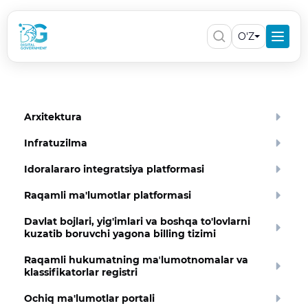
O'Z
Arxitektura
Infratuzilma
Idoralararo integratsiya platformasi
Raqamli ma'lumotlar platformasi
Davlat bojlari, yig'imlari va boshqa to'lovlarni
kuzatib boruvchi yagona billing tizimi
Raqamli hukumatning maʼlumotnomalar va
klassifikatorlar registri
Ochiq ma'lumotlar portali