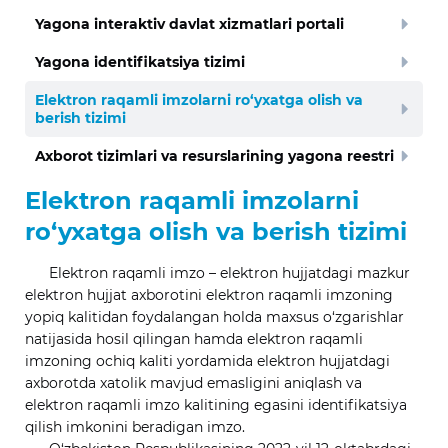
Yagona interaktiv davlat xizmatlari portali
Yagona identifikatsiya tizimi
Elektron raqamli imzolarni ro‘yxatga olish va
berish tizimi
Axborot tizimlari va resurslarining yagona reestri
Elektron raqamli imzolarni
ro‘yxatga olish va berish tizimi
Elektron raqamli imzo – elektron hujjatdagi mazkur
elektron hujjat axborotini elektron raqamli imzoning
yopiq kalitidan foydalangan holda maxsus o‘zgarishlar
natijasida hosil qilingan hamda elektron raqamli
imzoning ochiq kaliti yordamida elektron hujjatdagi
axborotda xatolik mavjud emasligini aniqlash va
elektron raqamli imzo kalitining egasini identifikatsiya
qilish imkonini beradigan imzo.