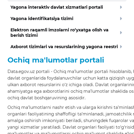
Yagona interaktiv davlat xizmatlari portali
Yagona identifikatsiya tizimi
Elektron raqamli imzolarni ro‘yxatga olish va
berish tizimi
Axborot tizimlari va resurslarining yagona reestri
Ochiq ma'lumotlar portali
Data.egov.uz portali - Ochiq ma’lumotlar portali hisoblanib,
davlat organlarida foydalanuvchilar uchun katta qiziqish uy
ulkan axborot resurslarini o‘z ichiga oladi. Davlat organlarin
ahamiyatga ega axborotlarini ochiq ma’lumotlar shaklida os
ochiq davlat boshqaruvining asosidir.
Ochiq ma’lumotlarni nashr etish va ularga kirishni ta’minlash
organlari faoliyatining shaffofligi ta’minlanadi, jamoatchilik 
amalga oshirish imkoniyati beriladi, shuningdek fuqarolar v
yangi xizmatlar yaratiladi. Davlat organlari faoliyati to‘g‘risi
ma’lumotlar va ma’lumotlarni ochiq ma’lumot shaklida e’lon 