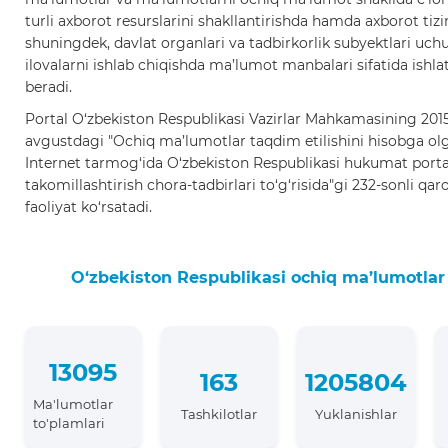
turli axborot resurslarini shakllantirishda hamda axborot tizi
shuningdek, davlat organlari va tadbirkorlik subyektlari uch
ilovalarni ishlab chiqishda ma’lumot manbalari sifatida ishl
beradi.
Portal O‘zbekiston Respublikasi Vazirlar Mahkamasining 2015-
avgustdagi "Ochiq ma’lumotlar taqdim etilishini hisobga ol
Internet tarmog‘ida O‘zbekiston Respublikasi hukumat porta
takomillashtirish chora-tadbirlari to‘g‘risida"gi 232-sonli qar
faoliyat ko‘rsatadi.
O‘zbekiston Respublikasi ochiq ma’lumotlar 
13095
163
1205804
Ma'lumotlar
Tashkilotlar
Yuklanishlar
to'plamlari