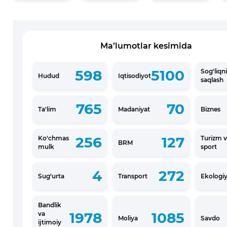
Ma’lumotlar kesimida
598
5100
Sog'liqni
Hudud
Iqtisodiyot
saqlash
765
70
Ta'lim
Madaniyat
Biznes
256
127
Ko'chmas
Turizm 
BRM
mulk
sport
4
272
Sug'urta
Transport
Ekologi
Bandlik
1978
1085
va
Moliya
Savdo
ijtimoiy