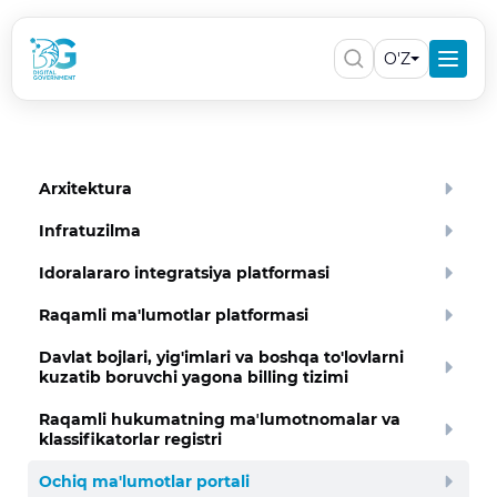
O'Z
Arxitektura
Infratuzilma
Idoralararo integratsiya platformasi
Raqamli ma'lumotlar platformasi
Davlat bojlari, yig'imlari va boshqa to'lovlarni
kuzatib boruvchi yagona billing tizimi
Raqamli hukumatning maʼlumotnomalar va
klassifikatorlar registri
Ochiq ma'lumotlar portali