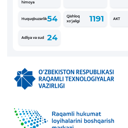
himoya
54
1191
Qishloq
Huquqbuzarlik
AKT
xo'jaligi
24
Adliya va sud