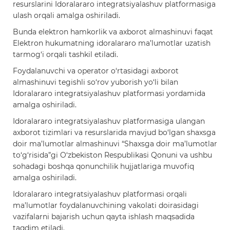
resurslarini Idoralararo integratsiyalashuv platformasiga
ulash orqali amalga oshiriladi.
Bunda elektron hamkorlik va axborot almashinuvi faqat
Elektron hukumatning idoralararo ma’lumotlar uzatish
tarmog‘i orqali tashkil etiladi.
Foydalanuvchi va operator o‘rtasidagi axborot
almashinuvi tegishli so‘rov yuborish yo‘li bilan
Idoralararo integratsiyalashuv platformasi yordamida
amalga oshiriladi.
Idoralararo integratsiyalashuv platformasiga ulangan
axborot tizimlari va resurslarida mavjud bo‘lgan shaxsga
doir ma’lumotlar almashinuvi “Shaxsga doir ma’lumotlar
to‘g‘risida”gi O‘zbekiston Respublikasi Qonuni va ushbu
sohadagi boshqa qonunchilik hujjatlariga muvofiq
amalga oshiriladi.
Idoralararo integratsiyalashuv platformasi orqali
ma’lumotlar foydalanuvchining vakolati doirasidagi
vazifalarni bajarish uchun qayta ishlash maqsadida
taqdim etiladi.