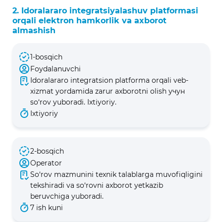
2. Idoralararo integratsiyalashuv platformasi
orqali elektron hamkorlik va axborot
almashish
1-bosqich
Foydalanuvchi
Idoralararo integratsion platforma orqali veb-
xizmat yordamida zarur axborotni olish учун
so‘rov yuboradi. Ixtiyoriy.
Ixtiyoriy
2-bosqich
Operator
So‘rov mazmunini texnik talablarga muvofiqligini
tekshiradi va so‘rovni axborot yetkazib
beruvchiga yuboradi.
7 ish kuni