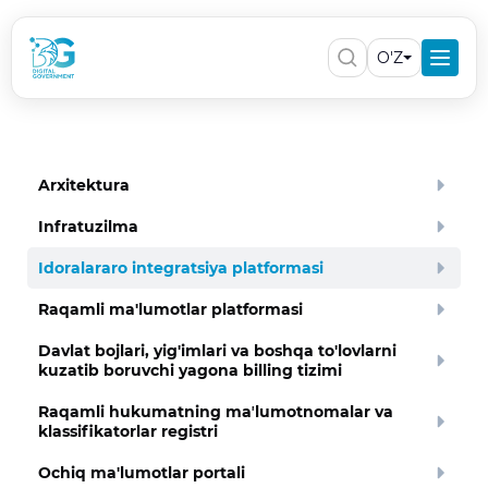
O'Z
Arxitektura
Infratuzilma
Idoralararo integratsiya platformasi
Raqamli ma'lumotlar platformasi
Davlat bojlari, yig'imlari va boshqa to'lovlarni
kuzatib boruvchi yagona billing tizimi
Raqamli hukumatning maʼlumotnomalar va
klassifikatorlar registri
Ochiq ma'lumotlar portali