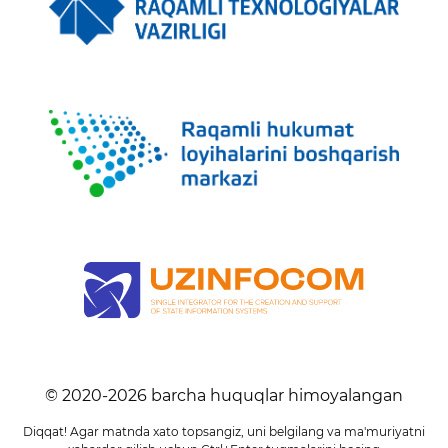
© 2020-
2026
barcha huquqlar himoyalangan
Diqqat! Agar matnda xato topsangiz, uni belgilang va ma'muriyatni