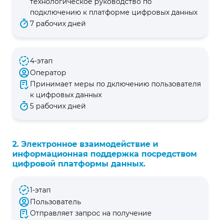
технологическое руководство по
подключению к платформе цифровых данных
7 рабочих дней
4-этап
Оператор
Принимает меры по дключению пользователя
к цифровых данных
5 рабочих дней
2. Электронное взаимодействие и
информационная поддержка посредством
цифровой платформы данных.
1-этап
Пользователь
Отправляет запрос на получение