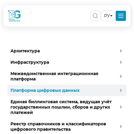
РУ
Архитектура
Инфраструктура
Межведомственная интеграционнная
платформа
Платформа цифровых данных
Единая биллинговая система, ведущая учёт
государственных пошлин, сборов и других
платежей
Реестр справочников и классификаторов
цифрового правительства