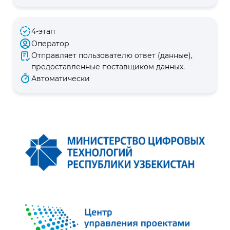
4-этап
Оператор
Отправляет пользователю ответ (данные),
предоставленные поставщиком данных.
Автоматически