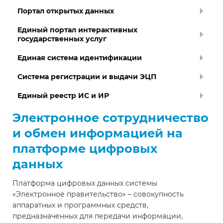
Портал открытых данных
Единый портал интерактивных
государственных услуг
Единая система идентификации
Система регистрации и выдачи ЭЦП
Единый реестр ИС и ИР
Электронное сотрудничество
и обмен информацией на
платформе цифровых
данных
Платформа цифровых данных системы
«Электронное правительство» – совокупность
аппаратных и программных средств,
предназначенных для передачи информации,