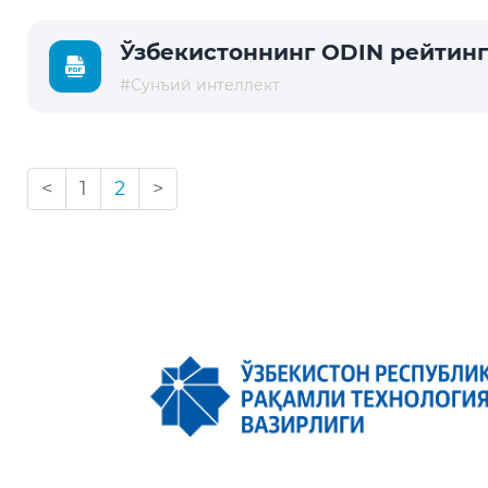
Ўзбекистоннинг ODIN рейтин
#Сунъий интеллект
<
1
2
>