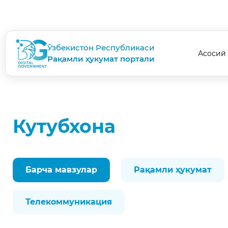
Ўзбекистон Республикаси
Асосий
Рақамли ҳукумат портали
Кутубхона
Барча мавзулар
Рақамли ҳукумат
Телекоммуникация