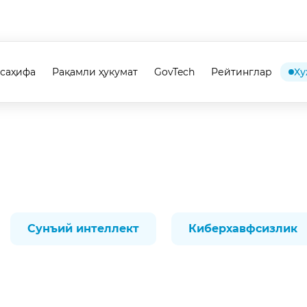
 саҳифа
Рақамли ҳукумат
GovTech
Рейтинглар
Ху
Сунъий интеллект
Киберхавфсизлик