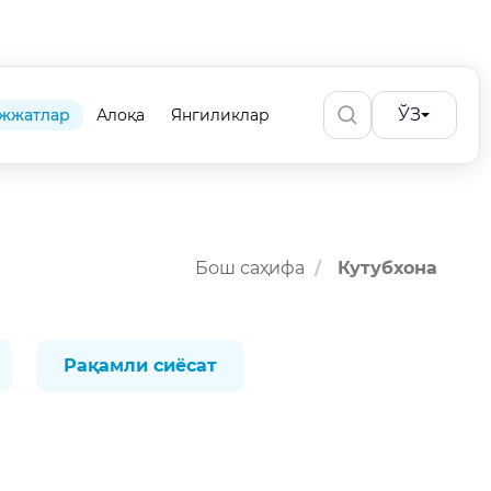
ЎЗ
жжатлар
Алоқа
Янгиликлар
Бош саҳифа
Кутубхона
Рақамли сиёсат