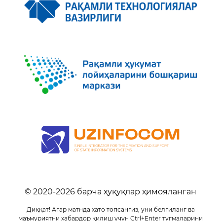
© 2020-
2026
барча ҳуқуқлар ҳимояланган
Диққат! Агар матнда хато топсангиз, уни белгиланг ва
маъмуриятни хабардор қилиш учун Ctrl+Enter тугмаларини