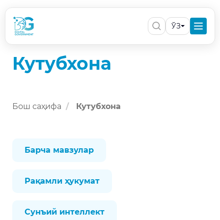
ЎЗ
Кутубхона
Бош саҳифа
Кутубхона
Барча мавзулар
Рақамли ҳукумат
Сунъий интеллект