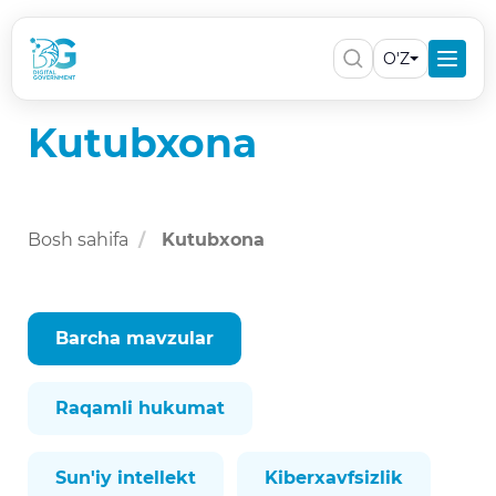
O'Z
Kutubxona
Bosh sahifa
Kutubxona
Barcha mavzular
Raqamli hukumat
Sun'iy intellekt
Kiberxavfsizlik