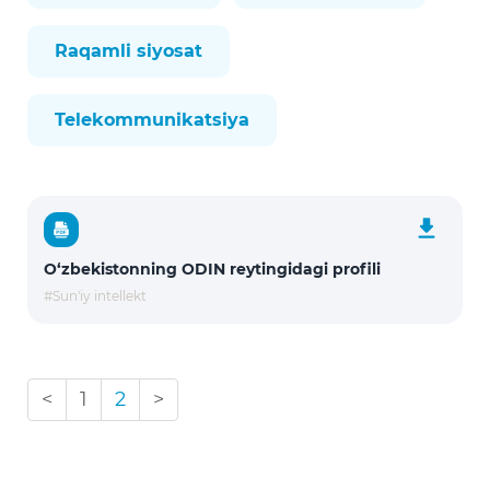
Raqamli siyosat
Telekommunikatsiya
O‘zbekistonning ODIN reytingidagi profili
#Sun'iy intellekt
<
1
2
>